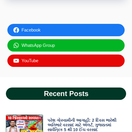
Facebook
WhatsApp Group
YouTube
Recent Posts
પરેશ ગોસ્વામીની આગાહી: 2 દિવસ ભારેથી
અતિભારે વરસાદ માટે એલર્ટ, ગુજરાતમાં
સાર્વત્રિક 5 થી 10 ઈંચ વરસાદ