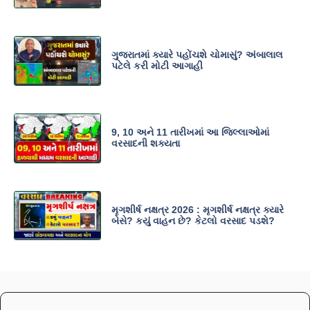
ગુજરાતમાં ક્યારે પહોંચશે ચોમાસું? અંબાલાલ
પટેલે કરી મોટી આગાહી
9, 10 અને 11 તારીખમાં આ જિલ્લાઓમાં
વરસાદની શક્યતા
મૃગશીર્ષ નક્ષત્ર 2026 : મૃગશીર્ષ નક્ષત્ર ક્યારે
બેસે? કયું વાહન છે? કેટલો વરસાદ પડશે?