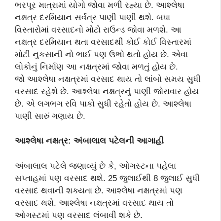
ભરપૂર માત્રામાં યોગો જોવા મળી રહ્યા છે. આશ્લેષા
નક્ષત્ર દરમિયાન સર્વત્ર પાણી પાણી થશે. બધા
વિસ્તારોમાં વરસાદનો મોટો રાઉન્ડ જોવા મળશે. આ
નક્ષત્ર દરમિયાન થતા વરસાદથી કોઈ કોઈ વિસ્તારમાં
મોટી નુકસાની નો ભાઈ પણ ઉભો થતો હોય છે. એવા
લોકોનું નિર્માણ આ નક્ષત્રમાં જોવા મળતું હોય છે.
જો આશ્લેષા નક્ષત્રમાં વરસાદ થાય તો લાંબો સમય સુધી
વરસાદ રહેશે છે. આશ્લેષા નક્ષત્રનું પાણી જોરાવાર હોય
છે. એ લગભગ રવિ પાકો સુધી રહેતો હોય છે. આશ્લેષા
પાણી સારું ગણાય છે.
આશ્લેષા નક્ષત્ર: અંબાલાલ પટેલની આગાહી
અંબાલાલ પટેલે જણાવ્યું છે કે, ઓગસ્ટના પહેલા
સપ્તાહમાં પણ વરસાદ થશે. 25 જુલાઈથી 8 જુલાઈ સુધી
વરસાદ થવાની શક્યતા છે. આશ્લેષા નક્ષત્રમાં પણ
વરસાદ થશે. આશ્લેષા નક્ષત્રમાં વરસાદ થાય તો
ઓગસ્ટમાં પણ વરસાદ લંબાવી શકે છે. ​