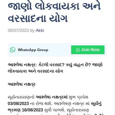
જાણો લોકવાયકા અને
વરસાદના યોગ
30/07/2023
by
Akki
Join Now
WhatsApp Group
આશ્લેષા નક્ષત્ર: કેટલો વરસાદ? ક્યું વાહન છે? જાણો
લોકવાયકા અને વરસાદના યોગ
આશ્લેષા નક્ષત્ર
સૂર્યનારાયણનો
આશ્લેષા નક્ષત્રમાં
શુભ પ્રવેશ
03/08/2023
ના રોજ થશે. આશ્લેષણ નક્ષત્ર માં
સૂર્યનું
ભ્રમણ 16/08/2023
સુધી ચાલશે. સૂર્યનારાયણ