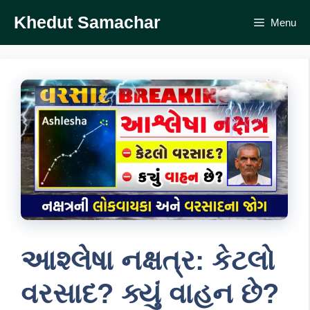
Skip
Khedut Samachar
Menu
to
content
આશ્લેષા નક્ષત્ર: કેટલો
વરસાદ? ક્યું વાહન છે?