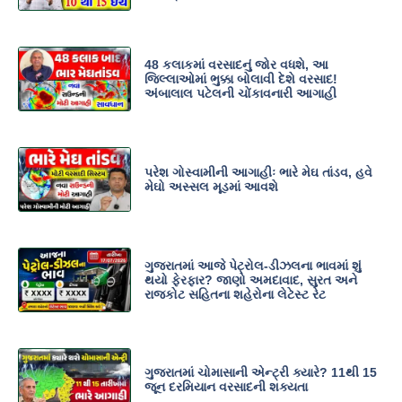
48 કલાકમાં વરસાદનું જોર વધશે, આ
જિલ્લાઓમાં ભુક્કા બોલાવી દેશે વરસાદ!
અંબાલાલ પટેલની ચોંકાવનારી આગાહી
પરેશ ગોસ્વામીની આગાહીઃ ભારે મેઘ તાંડવ, હવે
મેઘો અસ્સલ મૂડમાં આવશે
ગુજરાતમાં આજે પેટ્રોલ-ડીઝલના ભાવમાં શું
થયો ફેરફાર? જાણો અમદાવાદ, સુરત અને
રાજકોટ સહિતના શહેરોના લેટેસ્ટ રેટ
ગુજરાતમાં ચોમાસાની એન્ટ્રી ક્યારે? 11થી 15
જૂન દરમિયાન વરસાદની શક્યતા