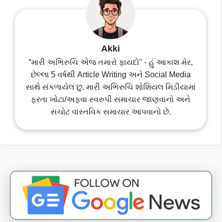
Akki
“મારી અભિરુચિ એજ તમારો ફાયદો" - હું આકાશ મેર,
છેલ્લા 5 વર્ષથી Article Writing અને Social Media
સાથે સંકળાયેલ છુ. મારી અભિરુચિ શોશિયલ મિડીયામાં
ફરતા ખોટા/અફવા સ્વરુપી સમાચાર જાણવાનો અને
સચોટ વાસ્તવિક સમાચાર આપવાનો છે.