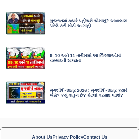
ગુજરાતમાં ક્યારે પહોંચશે ચોમાસું? અંબાલાલ
પટેલે કરી મોટી આગાહી
9, 10 અને 11 તારીખમાં આ જિલ્લાઓમાં
વરસાદની શક્યતા
મૃગશીર્ષ નક્ષત્ર 2026 : મૃગશીર્ષ નક્ષત્ર ક્યારે
બેસે? કયું વાહન છે? કેટલો વરસાદ પડશે?
About Us
Privacy Policy
Contact Us