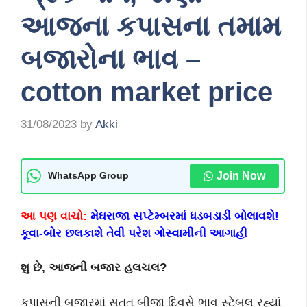
આજના કપાસના તમામ
બજારોના ભાવ –
cotton market price
31/08/2023
by
Akki
Join Now
WhatsApp Group
આ પણ વાચો:
મેઘરાજા સપ્ટેમ્બરમાં ધડબડાડી બોલાવશે!
કૂવા-બોર છલકાશે તેવી પરેશ ગોસ્વામીની આગાહી
શુ છે
,
આજની બજાર હલચલ
?
કપાસની બજારમાં સતત બીજા દિવસે ભાવ સ્ટેબલ રહ્યાં