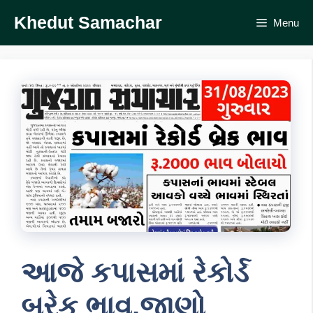
Skip
Khedut Samachar
Menu
to
content
આજે કપાસમાં રેકોર્ડ
બ્રેક ભાવ,જાણો