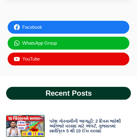
Facebook
WhatsApp Group
YouTube
Recent Posts
પરેશ ગોસ્વામીની આગાહી: 2 દિવસ ભારેથી
અતિભારે વરસાદ માટે એલર્ટ, ગુજરાતમાં
સાર્વત્રિક 5 થી 10 ઈંચ વરસાદ