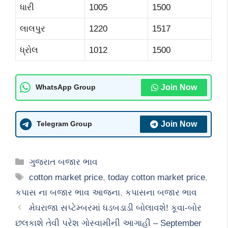
ધારી
1005
1500
લાલપુર
1220
1517
ધ્રોલ
1012
1500
Join Now
WhatsApp Group
Join Now
Telegram Group
Categories
ગુજરાત બજાર ભાવ
Tags
cotton market price
,
today cotton market price
,
કપાસ ના બજાર ભાવ આજના
,
કપાસના બજાર ભાવ
મેઘરાજા સપ્ટેમ્બરમાં ધડબડાડી બોલાવશે! કૂવા-બોર
છલકાશે તેવી પરેશ ગોસ્વામીની આગાહી – September