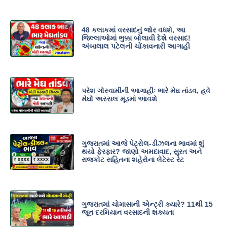
48 કલાકમાં વરસાદનું જોર વધશે, આ
જિલ્લાઓમાં ભુક્કા બોલાવી દેશે વરસાદ!
અંબાલાલ પટેલની ચોંકાવનારી આગાહી
પરેશ ગોસ્વામીની આગાહીઃ ભારે મેઘ તાંડવ, હવે
મેઘો અસ્સલ મૂડમાં આવશે
ગુજરાતમાં આજે પેટ્રોલ-ડીઝલના ભાવમાં શું
થયો ફેરફાર? જાણો અમદાવાદ, સુરત અને
રાજકોટ સહિતના શહેરોના લેટેસ્ટ રેટ
ગુજરાતમાં ચોમાસાની એન્ટ્રી ક્યારે? 11થી 15
જૂન દરમિયાન વરસાદની શક્યતા