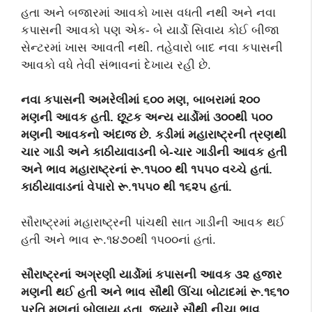
હતા અને બજારમાં આવકો ખાસ વધતી નથી અને નવા
કપાસની આવકો પણ એક- બે યાર્ડો સિવાય કોઈ બીજા
સેન્ટરમાં ખાસ આવતી નથી. તહેવારો બાદ નવા કપાસની
આવકો વધે તેવી સંભાવનાં દેખાય રહી છે.
નવા કપાસની અમરેલીમાં
૬૦૦ મણ,
બાબરામાં ૨૦૦
મણની આવક હતી. છૂટક અન્ય
યાર્ડોમાં ૩૦૦થી ૫૦૦
મણની
આવકનો અંદાજ છે.
કડીમાં મહારાષ્ટ્રની ત્રણથી
ચાર ગાડી અને કાઠીયાવાડની
બે-ચાર ગાડીની આવક
હતી
અને ભાવ મહારાષ્ટ્રનાં
રૂ.૧૫૦૦ થી ૧૫૫૦ વચ્ચે
હતાં.
કાઠીયાવાડનાં વેપારો
રૂ.૧૫૫૦ થી ૧૬૨૫ હતાં.
સૌરાષ્ટ્રમાં મહારાષ્ટ્રની પાંચથી સાત ગાડીની આવક થઈ
હતી અને ભાવ રૂ.૧૪૭૦થી ૧૫૦૦નાં હતાં.
સૌરાષ્ટ્રનાં અગ્રણી યાર્ડોમાં
કપાસની આવક ૩૨ હજાર
મણની થઈ હતી અને ભાવ સૌથી
ઊંચા બોટાદમાં રૂ.૧૬૧૦
પ્રતિ
મણનાં બોલાયા હતા,
જ્યારે
સૌથી નીચા ભાવ