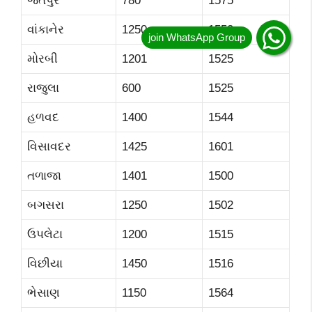
જેતપુર
780
1575
વાંકાનેર
1250
1550
મોરબી
1201
1525
રાજુલા
600
1525
હળવદ
1400
1544
વિસાવદર
1425
1601
તળાજા
1401
1500
બગસરા
1250
1502
ઉપલેટા
1200
1515
વિછીયા
1450
1516
ભેસાણ
1150
1564