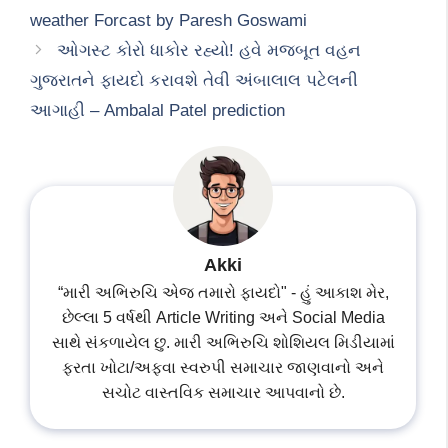
weather Forcast by Paresh Goswami
ઓગસ્ટ કોરો ધાકોર રહ્યો! હવે મજબૂત વહન
ગુજરાતને ફાયદો કરાવશે તેવી અંબાલાલ પટેલની
આગાહી – Ambalal Patel prediction
Akki
“મારી અભિરુચિ એજ તમારો ફાયદો" - હું આકાશ મેર,
છેલ્લા 5 વર્ષથી Article Writing અને Social Media
સાથે સંકળાયેલ છુ. મારી અભિરુચિ શોશિયલ મિડીયામાં
ફરતા ખોટા/અફવા સ્વરુપી સમાચાર જાણવાનો અને
સચોટ વાસ્તવિક સમાચાર આપવાનો છે.