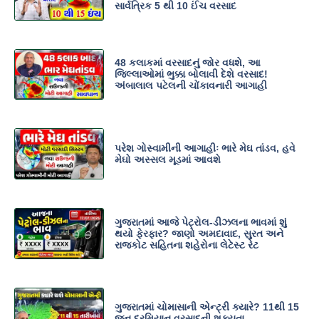
સાર્વત્રિક 5 થી 10 ઈંચ વરસાદ
48 કલાકમાં વરસાદનું જોર વધશે, આ
જિલ્લાઓમાં ભુક્કા બોલાવી દેશે વરસાદ!
અંબાલાલ પટેલની ચોંકાવનારી આગાહી
પરેશ ગોસ્વામીની આગાહીઃ ભારે મેઘ તાંડવ, હવે
મેઘો અસ્સલ મૂડમાં આવશે
ગુજરાતમાં આજે પેટ્રોલ-ડીઝલના ભાવમાં શું
થયો ફેરફાર? જાણો અમદાવાદ, સુરત અને
રાજકોટ સહિતના શહેરોના લેટેસ્ટ રેટ
ગુજરાતમાં ચોમાસાની એન્ટ્રી ક્યારે? 11થી 15
જૂન દરમિયાન વરસાદની શક્યતા