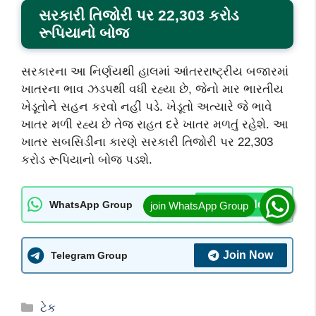
સરકારી તિજોરી પર 22,303
કરોડ
રૂપિયાનો બોજ
સરકારના આ નિર્ણયથી હાલમાં આંતરરાષ્ટ્રીય બજારમાં
ખાતરના ભાવ ઝડપથી વધી રહ્યા છે, જેનો માર ભારતીય
ખેડૂતોને સહન કરવો નહીં પડે. ખેડૂતો અત્યારે જે ભાવે
ખાતર મળી રહ્ય છે તેજ રાહત દરે ખાતર મળતું રહેશે. આ
ખાતર સબસિડીના કારણે સરકારી તિજોરી પર 22,303
કરોડ રૂપિયાનો બોજ પડશે.
Join Now
WhatsApp Group
Join Now
Telegram Group
Categories
ટેક