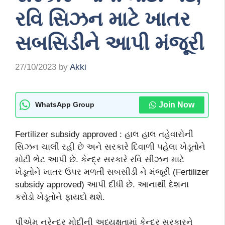
રવિ સિઝન માટે ખાતર
સબસિડીને આપી મંજૂરી
27/10/2023
by
Akki
Join Now
WhatsApp Group
Fertilizer subsidy approved : હાલ હાલ તહેવારોની
સિઝન ચાલી રહી છે અને સરકારે દિવાળી પહેલા ખેડૂતોને
મોટી ભેટ આપી છે. કેન્દ્ર સરકારે રવિ સીઝન માટે
ખેડૂતોને ખાતર ઉપર મળતી સબસીડી ને મંજૂરી (Fertilizer
subsidy approved) આપી દીધી છે. આનાથી દેશના
કરોડો ખેડૂતોને ફાયદો થશે.
પીએમ નરેન્દ્ર મોદીની અધ્યક્ષતામાં કેન્દ્ર સરકારને