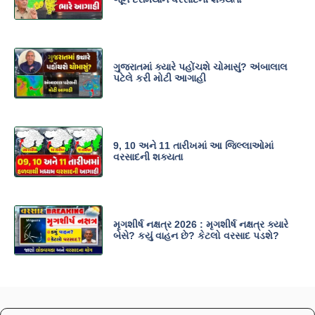
ગુજરાતમાં ક્યારે પહોંચશે ચોમાસું? અંબાલાલ
પટેલે કરી મોટી આગાહી
9, 10 અને 11 તારીખમાં આ જિલ્લાઓમાં
વરસાદની શક્યતા
મૃગશીર્ષ નક્ષત્ર 2026 : મૃગશીર્ષ નક્ષત્ર ક્યારે
બેસે? કયું વાહન છે? કેટલો વરસાદ પડશે?