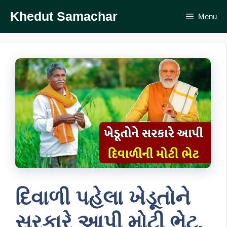
Skip
Khedut Samachar
Menu
to
content
દિવાળી પહેલા ખેડૂતોને
સરકારે આપી મોટી ભેટ,