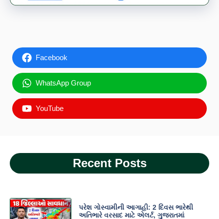
Facebook
WhatsApp Group
YouTube
Recent Posts
પરેશ ગોસ્વામીની આગાહી: 2 દિવસ ભારેથી
અતિભારે વરસાદ માટે એલર્ટ, ગુજરાતમાં