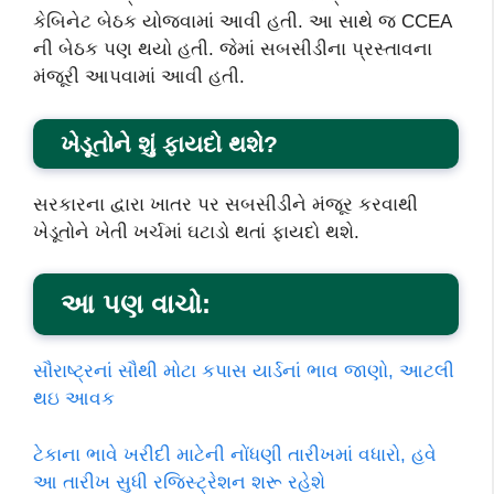
કેબિનેટ બેઠક યોજવામાં આવી હતી. આ સાથે જ CCEA
ની બેઠક પણ થયો હતી. જેમાં સબસીડીના પ્રસ્તાવના
મંજૂરી આપવામાં આવી હતી.
ખેડૂતોને શું ફાયદો થશે?
સરકારના દ્વારા ખાતર પર સબસીડીને મંજૂર કરવાથી
ખેડૂતોને ખેતી ખર્ચમાં ઘટાડો થતાં ફાયદો થશે.
આ પણ વાચો:
સૌરાષ્ટ્રનાં સૌથી મોટા કપાસ યાર્ડનાં ભાવ જાણો, આટલી
થઇ આવક
ટેકાના ભાવે ખરીદી માટેની નોંધણી તારીખમાં વધારો, હવે
આ તારીખ સુધી રજિસ્ટ્રેશન શરૂ રહેશે