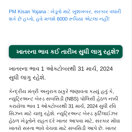
PM Kisan Yojana : ખેડૂતો માટે ખુશખબર, સરકાર વધારી
શકે છે હપ્તો, હવે મળશે 6000 રૂપિયા એટલા નહીં!
ખાતરના ભાવ કઈ તારીખ સુધી લાગુ રહશે?
ખાતરના ભાવ 1 ઓક્ટોબરથી 31 માર્ચ, 2024
સુધી લાગુ રહેશે.
કેન્દ્રીય મંત્રી અનુરાગ ઠાકુરે જણાવતા કહ્યું હતું કે,
ન્યુટ્રિઅન્ટ બેસ્ડ સબસિડી (NBS) પોલિસી હેઠળ નક્કી
કરાયેલા ભાવ 1 ઓક્ટોબરથી 31 માર્ચ, 2024 સુધી રવિ
સિઝન માટે ચાલુ રહેશે. ન્યુટ્રિઅન્ટ બેસ્ડ ફર્ટિલાઈઝર
હેઠળ ખેડૂતોને રાહત દરે ખાતર આપવા માટે, સરકાર મોંઘા
ખાતરો સસ્તા ભાવે વેચવા માટે સબસિડી આપે છે. ખાતર