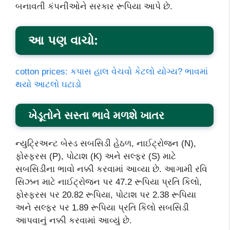
બનાવતી કંપનીઓને સરકાર રૂપિયા આપે છે.
આ પણ વાચો:
cotton prices: કપાસ હાલ વેચવો કેટલો યોગ્ય? ભાવમાં
થયો આટલો ઘટાડો
ખેડૂતોને સસ્તા ભાવે મળશે ખાતર
ન્યુટ્રિઅન્ટ બેસ્ડ સબસિડી હેઠળ, નાઈટ્રોજન (N),
ફોસ્ફરસ (P), પોટાશ (K) અને સલ્ફર (S) માટે
સબસિડીના ભાવો નક્કી કરવામાં આવ્યા છે. આગામી રવિ
સિઝન માટે નાઈટ્રોજન પર 47.2 રૂપિયા પ્રતિ કિલો,
ફોસ્ફરસ પર 20.82 રૂપિયા, પોટાશ પર 2.38 રૂપિયા
અને સલ્ફર પર 1.89 રૂપિયા પ્રતિ કિલો સબસિડી
આપવાનું નક્કી કરવામાં આવ્યું છે.