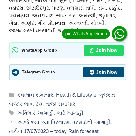
બનાસકાંઠા, સારબકાંઠા, સુરત, નવસારી, નર્મદા, ભરૂચ,
વડોદરા, છોટાઉદેપુર, પાટણ, વલસાડ, તાપી, ડાંગ, દાહોદ,
પંચમહાલ, અમદાવાદ, ભાવનગર, અમરેલી, જૂનાગઢ,
ખેડા, આણંદ, ગીર સોમનાથ, અરવલ્લી, મોરબી,
જામનગરમાં વરસાદની આગાહી છે.
Join Now
WhatsApp Group
Join Now
Telegram Group
Categories
હવામાન સમાચાર
,
Health & Lifestyle
,
ગુજરાત
બજાર ભાવ
,
ટેક
,
તાજા સમાચાર
Tags
અતિભારે આગાહી
,
ભારે આગાહી
આજે ક્યાં ક્યાં વિસ્તારમાં વરસાદની આગાહી,
તારીખ 17/07/2023 – today Rain forecast