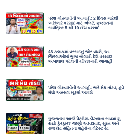
પરેશ ગોસ્વામીની આગાહી: 2 દિવસ ભારેથી
અતિભારે વરસાદ માટે એલર્ટ, ગુજરાતમાં
સાર્વત્રિક 5 થી 10 ઈંચ વરસાદ
48 કલાકમાં વરસાદનું જોર વધશે, આ
જિલ્લાઓમાં ભુક્કા બોલાવી દેશે વરસાદ!
અંબાલાલ પટેલની ચોંકાવનારી આગાહી
પરેશ ગોસ્વામીની આગાહીઃ ભારે મેઘ તાંડવ, હવે
મેઘો અસ્સલ મૂડમાં આવશે
ગુજરાતમાં આજે પેટ્રોલ-ડીઝલના ભાવમાં શું
થયો ફેરફાર? જાણો અમદાવાદ, સુરત અને
રાજકોટ સહિતના શહેરોના લેટેસ્ટ રેટ