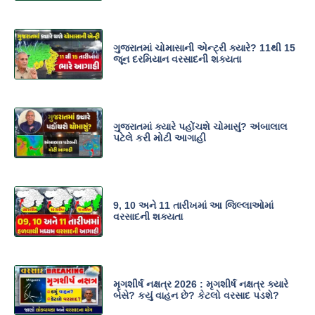
ગુજરાતમાં ચોમાસાની એન્ટ્રી ક્યારે? 11થી 15
જૂન દરમિયાન વરસાદની શક્યતા
ગુજરાતમાં ક્યારે પહોંચશે ચોમાસું? અંબાલાલ
પટેલે કરી મોટી આગાહી
9, 10 અને 11 તારીખમાં આ જિલ્લાઓમાં
વરસાદની શક્યતા
મૃગશીર્ષ નક્ષત્ર 2026 : મૃગશીર્ષ નક્ષત્ર ક્યારે
બેસે? કયું વાહન છે? કેટલો વરસાદ પડશે?