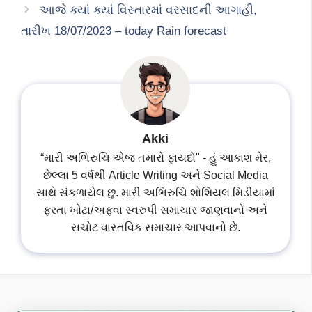
આજે ક્યાં ક્યાં વિસ્તારમાં વરસાદની આગાહી,
તારીખ 18/07/2023 – today Rain forecast
Akki
“મારી અભિરુચિ એજ તમારો ફાયદો" - હું આકાશ મેર,
છેલ્લા 5 વર્ષથી Article Writing અને Social Media
સાથે સંકળાયેલ છુ. મારી અભિરુચિ શોશિયલ મિડીયામાં
ફરતા ખોટા/અફવા સ્વરુપી સમાચાર જાણવાનો અને
સચોટ વાસ્તવિક સમાચાર આપવાનો છે.