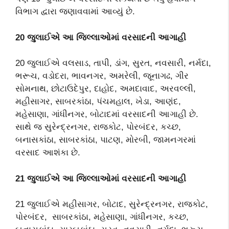
વિભાગ દ્વારા જણાવવામાં આવ્યું છે.
20
જુલાઈએ આ જિલ્લાઓમાં વરસાદની આગાહી
20 જુલાઈએ વલસાડ, તાપી, ડાંગ, સુરત, નવસારી, નર્મદા,
ભરૂચ, વડોદરા, ભાવનગર, અમરેલી, જૂનાગઢ, ગીર
સોમનાથ, છોટાઉદેપુર, દાહોદ, અમદાવાદ, અરવલ્લી,
મહીસાગર, સાબરકાંઠા, પંચમહાલ, ખેડા, આણંદ,
મહેસાણા, ગાંધીનગર, બોટાદમાં વરસાદની આગાહી છે.
સાથે જ સુરેન્દ્રનગર, રાજકોટ, પોરબંદર, કચ્છ,
બનાસકાંઠા, સાબરકાંઠા, પાટણ, મોરબી, જામનગરમાં
વરસાદ આશંકા છે.
21
જુલાઈએ આ જિલ્લાઓમાં વરસાદની આગાહી
21 જુલાઈએ મહીસાગર, બોટાદ, સુરેન્દ્રનગર, રાજકોટ,
પોરબંદર, સાબરકાંઠા, મહેસાણા, ગાંધીનગર, કચ્છ,