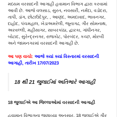
મધ્યમ વરસાદની આગાહી હવામાન વિભાગ દ્વારા કરવામાં
આવી છે. આજે વલસાડ, સુરત, નવસારી, નર્મદા, વડોદરા,
તાપી, ડાંગ, છોટાઉદેપુર, , આણંદ, અમદાવાદ, ભાવનગર,
દાહોદ, પંચમહાલ, ખેડાઅમરેલી, જૂનાગઢ, ગીર સોમનાથ,
અરવલ્લી, મહીસાગર, સાબરકાંઠા, દ્વારકા, ગાંધીનગર,
બોટાદ, સુરેન્દ્રનગર, રાજકોટ, પોરબંદર, કચ્છ, મોરબી
અને જામનગરમાં વરસાદની આગાહી છે.
આ પણ વાચો:
આજે ક્યાં ક્યાં વિસ્તારમાં વરસાદની
આગાહી, તારીખ 17/07/2023
18
થી
21
જુલાઈમાં અતિભારે આગાહી
18
જુલાઈએ આ જિલ્લાઓમાં વરસાદની આગાહી
હવામાન વિભાગના જણાવ્યા અનુસાર, 18 જુલાઈએ ગીર