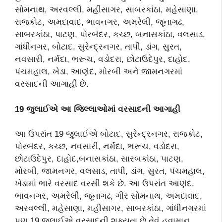
સોમનાથ, અરવલ્લી, મહીસાગર, સાબરકાંઠા, મહેસાણા,
રાજકોટ, અમદાવાદ, ભાવનગર, અમરેલી, જૂનાગઢ,
સાબરકાંઠા, પાટણ, પોરબંદર, કચ્છ, બનાસકાંઠા, વલસાડ,
ગાંધીનગર, બોટાદ, સુરેન્દ્રનગર, તાપી, ડાંગ, સુરત,
નવસારી, નર્મદા, ભરૂચ, વડોદરા, છોટાઉદેપુર, દાહોદ,
પંચમહાલ, ખેડા, આણંદ, મોરબી અને જામનગરમાં
વરસાદની આગાહી છે.
1
9
જુલાઈએ આ જિલ્લાઓમાં વરસાદની આગાહી
આ ઉપરાંત 19 જુલાઈએ બોટાદ, સુરેન્દ્રનગર, રાજકોટ,
પોરબંદર, કચ્છ, નવસારી, નર્મદા, ભરૂચ, વડોદરા,
છોટાઉદેપુર, દાહોદ,બનાસકાંઠા, સારબકાંઠા, પાટણ,
મોરબી, જામનગર, વલસાડ, તાપી, ડાંગ, સુરત, પંચમહાલ,
ખેડામાં ભારે વરસાદ વરસી શકે છે. આ ઉપરાંત આણંદ,
ભાવનગર, અમરેલી, જૂનાગઢ, ગીર સોમનાથ, અમદાવાદ,
અરવલ્લી, મહેસાણા, મહીસાગર, સાબરકાંઠા, ગાંધીનગરમાં
પણ 19 જુલાઈએ વરસાદની શક્યતા છે તેવું હવામાન