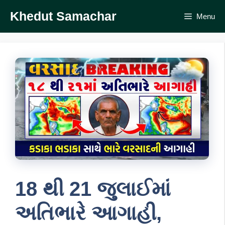
Skip
Khedut Samachar
Menu
to
content
18 થી 21 જુલાઈમાં
અતિભારે આગાહી,