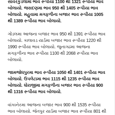
સાવરકુંડલામા ભાવ રૂપીયા
1100
થી
1321
રૂપીયા ભાવ
બોલાયો. જસદણમા ભાવ
950
થી
1405
રૂપીયા ભાવ
બોલાયો. મહુવામા મગફળીના બજાર ભાવ રૂપીયા
1005
થી
1389
રૂપીયા ભાવ બોલાયો.
ગોંડલમા આજના બજાર ભાવ 950 થી 1391 રૂપીયા ભાવ
બોલાયો. કાલાવડ યાર્ડમા બજાર ભાવ રૂપીયા 1220 થી
1990 રૂપીયા ભાવ બોલાયો. જુનાગઢમા આજના
મગફળીના ભાવ રૂપીયા 1100 થી 2068 રૂપીયા ભાવ
બોલાયો.
જામજોધપુરમા ભાવ રૂપીયા
1050
થી
1401
રૂપીયા ભાવ
બોલાયો. ઉપલેટામા ભાવ
1115
થી
1235
રૂપીયા ભાવ
બોલાયો. ધોરાજીમા મગફળીના બજાર ભાવ રૂપીયા
900
થી
1316
રૂપીયા ભાવ બોલાયો.
વાંકાનેરમા આજના બજાર ભાવ 900 થી 1535 રૂપીયા
ભાવ બોલાયો. જેતપુર યાર્ડમા બજાર ભાવ રૂપીયા 801 થી