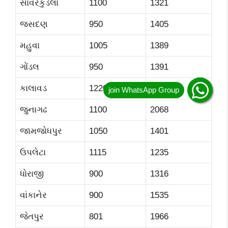
સાવરકુંડલા
1100
1321
જસદણ
950
1405
મહુવા
1005
1389
ગોંડલ
950
1391
કાલાવડ
1220
1990
જુનાગઢ
1100
2068
જામજોધપુર
1050
1401
ઉપલેટા
1115
1235
ધોરાજી
900
1316
વાંકાનેર
900
1535
જેતપુર
801
1966