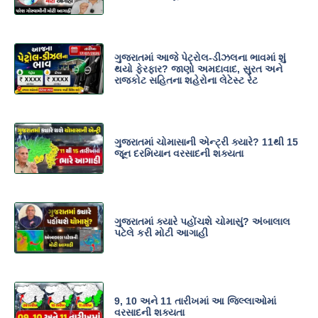
ગુજરાતમાં આજે પેટ્રોલ-ડીઝલના ભાવમાં શું
થયો ફેરફાર? જાણો અમદાવાદ, સુરત અને
રાજકોટ સહિતના શહેરોના લેટેસ્ટ રેટ
ગુજરાતમાં ચોમાસાની એન્ટ્રી ક્યારે? 11થી 15
જૂન દરમિયાન વરસાદની શક્યતા
ગુજરાતમાં ક્યારે પહોંચશે ચોમાસું? અંબાલાલ
પટેલે કરી મોટી આગાહી
9, 10 અને 11 તારીખમાં આ જિલ્લાઓમાં
વરસાદની શક્યતા