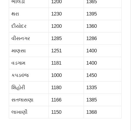
ભીલડી
1200
1365
થરા
1230
1395
દીયોદર
1200
1360
વીસનગર
1285
1286
માણસા
1251
1400
વડગામ
1181
1400
કપડવંજ
1000
1450
શિહોરી
1180
1335
સતલાસણા
1166
1385
લાખાણી
1150
1368