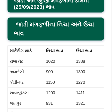
જાડી અને જીણી મગફળીના
કાલના
(
25/09/2023)
ભાવ
જાડી મગફળીના
નિચા અને ઉચા
ભાવ
માર્કેટીંગ યાર્ડ
નિચા ભાવ
ઉચા ભાવ
રાજકોટ
1020
1388
અમરેલી
900
1390
કોડીનાર
1150
1270
સાવરકુંડલા
1200
1411
જેતપુર
931
1321