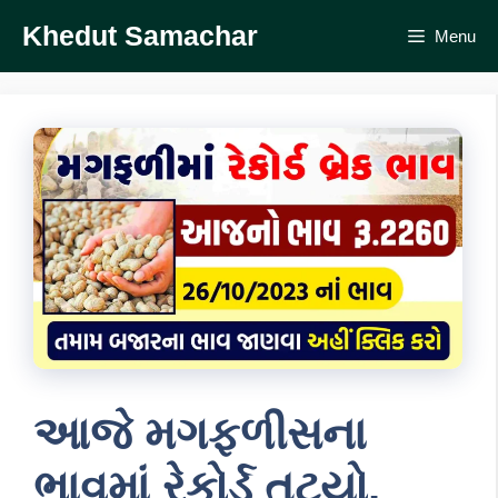
Skip
Khedut Samachar
Menu
to
content
આજે મગફળીસના
ભાવમાં રેકોર્ડ તુટયો,