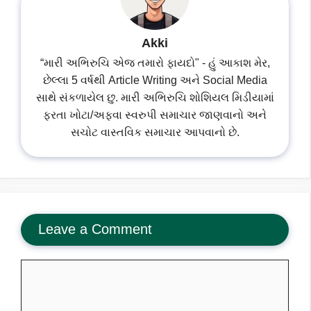
Akki
“મારી અભિરુચિ એજ તમારો ફાયદો" - હું આકાશ મેર,
છેલ્લા 5 વર્ષથી Article Writing અને Social Media
સાથે સંકળાયેલ છુ. મારી અભિરુચિ શોશિયલ મિડીયામાં
ફરતા ખોટા/અફવા સ્વરુપી સમાચાર જાણવાનો અને
સચોટ વાસ્તવિક સમાચાર આપવાનો છે.
Leave a Comment
Comment