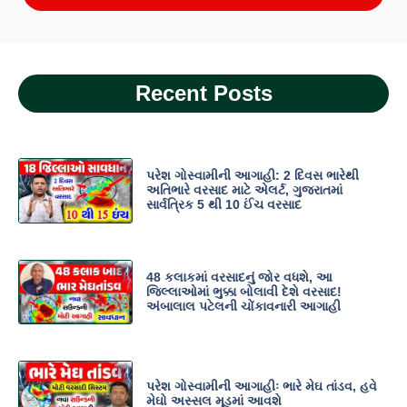
Recent Posts
પરેશ ગોસ્વામીની આગાહી: 2 દિવસ ભારેથી
અતિભારે વરસાદ માટે એલર્ટ, ગુજરાતમાં
સાર્વત્રિક 5 થી 10 ઈંચ વરસાદ
48 કલાકમાં વરસાદનું જોર વધશે, આ
જિલ્લાઓમાં ભુક્કા બોલાવી દેશે વરસાદ!
અંબાલાલ પટેલની ચોંકાવનારી આગાહી
પરેશ ગોસ્વામીની આગાહીઃ ભારે મેઘ તાંડવ, હવે
મેઘો અસ્સલ મૂડમાં આવશે