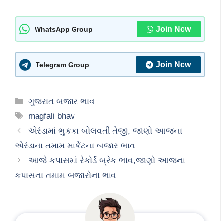
Join Now
WhatsApp Group
Join Now
Telegram Group
Categories
ગુજરાત બજાર ભાવ
Tags
magfali bhav
એરંડામાં ભુકકા બોલવતી તેજી, જાણો આજના
એરંડાના તમામ માર્કેટના બજાર ભાવ
આજે કપાસમાં રેકોર્ડ બ્રેક ભાવ,જાણો આજના
કપાસના તમામ બજારોના ભાવ