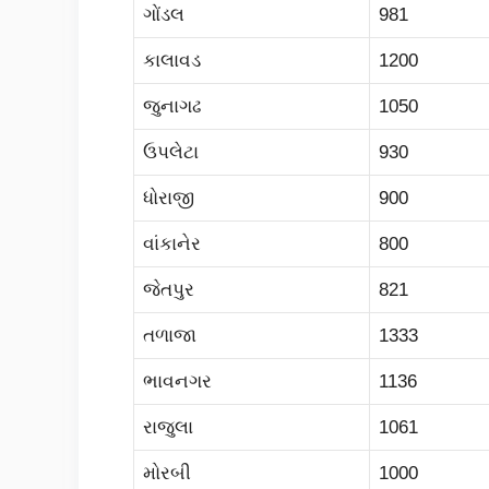
ગોંડલ
981
કાલાવડ
1200
જુનાગઢ
1050
ઉપલેટા
930
ધોરાજી
900
વાંકાનેર
800
જેતપુર
821
તળાજા
1333
ભાવનગર
1136
રાજુલા
1061
મોરબી
1000