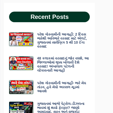
Recent Posts
પરેશ ગોસ્વામીની આગાહી: 2 દિવસ
ભારેથી અતિભારે વરસાદ માટે એલર્ટ,
ગુજરાતમાં સાર્વત્રિક 5 થી 10 ઈંચ
વરસાદ
48 કલાકમાં વરસાદનું જોર વધશે, આ
જિલ્લાઓમાં ભુક્કા બોલાવી દેશે
વરસાદ! અંબાલાલ પટેલની
ચોંકાવનારી આગાહી
પરેશ ગોસ્વામીની આગાહીઃ ભારે મેઘ
તાંડવ, હવે મેઘો અસ્સલ મૂડમાં
આવશે
ગુજરાતમાં આજે પેટ્રોલ-ડીઝલના
ભાવમાં શું થયો ફેરફાર? જાણો
અમદાવાદ, સુરત અને રાજકોટ