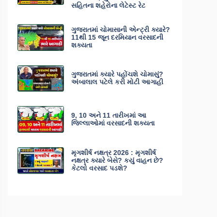
સહિતના શહેરોના લેટેસ્ટ રેટ
ગુજરાતમાં ચોમાસાની એન્ટ્રી ક્યારે?
11થી 15 જૂન દરમિયાન વરસાદની
શક્યતા
ગુજરાતમાં ક્યારે પહોંચશે ચોમાસું?
અંબાલાલ પટેલે કરી મોટી આગાહી
9, 10 અને 11 તારીખમાં આ
જિલ્લાઓમાં વરસાદની શક્યતા
મૃગશીર્ષ નક્ષત્ર 2026 : મૃગશીર્ષ
નક્ષત્ર ક્યારે બેસે? કયું વાહન છે?
કેટલો વરસાદ પડશે?