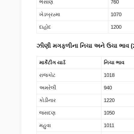
ભેસાણ
760
ખેડબ્રહ્મા
1070
દાહોદ
1200
ઝીણી મગફળીના નિચા અને ઉચા ભાવ (
માર્કેટીંગ યાર્ડ
નિચા ભાવ
રાજકોટ
1018
અમરેલી
940
કોડીનાર
1220
જસદણ
1050
મહુવા
1011