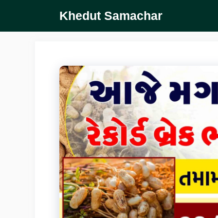
Skip
Khedut Samachar
to
content