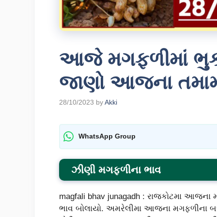
આજે મગફળીમાં ભુક
જાણો આજના તમામ
28/10/2023
by
Akki
WhatsApp Group
ઝીણી
મગફળીના ભાવ
magfali bhav junagadh : રાજકોટમા આજના 
ભાવ બોલાયો. અમરેલીમા આજના મગફળીના બજા