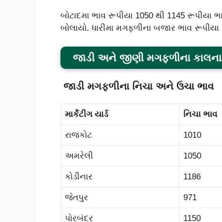
બોટાદમા ભાવ રૂપીયા 1050 થી 1145 રૂપીયા 
બોલાયો. ધારીમા મગફળીના બજાર ભાવ રૂપીયા 
જાડી અને જીણી મગફળીના
કાલના
જાડી મગફળીના
નિચા અને ઉચા ભાવ
માર્કેટીંગ યાર્ડ
નિચા ભાવ
રાજકોટ
1010
અમરેલી
1050
કોડીનાર
1186
જેતપુર
971
પોરબંદર
1150