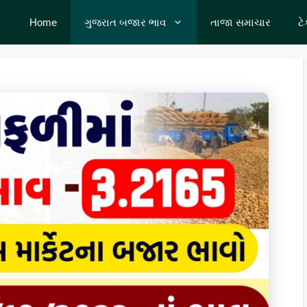
Home
ગુજરાત બજાર ભાવ
તાજા સમાચાર
ટ