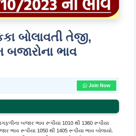
કા બોલાવતી તેજી,
 બજારોના ભાવ
Join Now
મગફળીના બજાર ભાવ રૂપીયા 1010 થી 1360 રૂપીયા
ર ભાવ રૂપીયા 1050 થી 1405 રૂપીયા ભાવ બોલાયો.