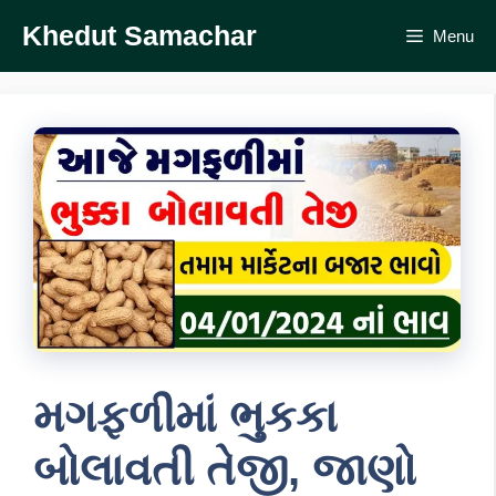
Skip
Khedut Samachar
Menu
to
content
મગફળીમાં ભુકકા
બોલાવતી તેજી, જાણો