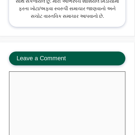
સાથે સંકળાયેલ છુ. મારી અભિરુચિ શોશિયલ મિડીયામાં
ફરતા ખોટા/અફવા સ્વરુપી સમાચાર જાણવાનો અને
સચોટ વાસ્તવિક સમાચાર આપવાનો છે.
Leave a Comment
Comment