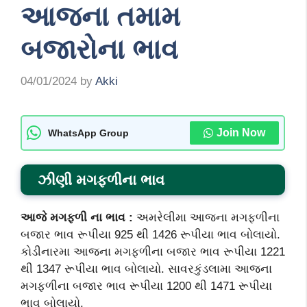
આજના તમામ
બજારોના ભાવ
04/01/2024
by
Akki
Join Now
WhatsApp Group
ઝીણી
મગફળીના ભાવ
આજે મગફળી ના ભાવ :
અમરેલીમા આજના મગફળીના
બજાર ભાવ રૂપીયા 925 થી 1426 રૂપીયા ભાવ બોલાયો.
કોડીનારમા આજના મગફળીના બજાર ભાવ રૂપીયા 1221
થી 1347 રૂપીયા ભાવ બોલાયો. સાવરકુંડલામા આજના
મગફળીના બજાર ભાવ રૂપીયા 1200 થી 1471 રૂપીયા
ભાવ બોલાયો.