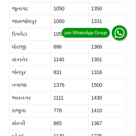
જુનાગઢ
1050
1350
જામજોધપુર
1000
1331
ઉપલેટા
1050
1377
ધોરાજી
896
1366
વાંકાનેર
1140
1301
જેતપુર
831
1316
તળાજા
1376
1500
ભાવનગર
1111
1430
રાજુલા
778
1410
મોરબી
865
1367