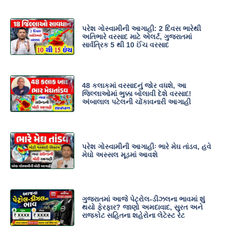
પરેશ ગોસ્વામીની આગાહી: 2 દિવસ ભારેથી
અતિભારે વરસાદ માટે એલર્ટ, ગુજરાતમાં
સાર્વત્રિક 5 થી 10 ઈંચ વરસાદ
48 કલાકમાં વરસાદનું જોર વધશે, આ
જિલ્લાઓમાં ભુક્કા બોલાવી દેશે વરસાદ!
અંબાલાલ પટેલની ચોંકાવનારી આગાહી
પરેશ ગોસ્વામીની આગાહીઃ ભારે મેઘ તાંડવ, હવે
મેઘો અસ્સલ મૂડમાં આવશે
ગુજરાતમાં આજે પેટ્રોલ-ડીઝલના ભાવમાં શું
થયો ફેરફાર? જાણો અમદાવાદ, સુરત અને
રાજકોટ સહિતના શહેરોના લેટેસ્ટ રેટ