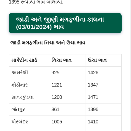
1395 રૂપીયા ભાવ બોલાયો.
જાડી અને જીણી મગફળીના
કાલના
(
03/01/2024) ભાવ
જાડી મગફળીના
નિચા અને ઉચા ભાવ
માર્કેટીંગ યાર્ડ
નિચા ભાવ
ઉચા ભાવ
અમરેલી
925
1426
કોડીનાર
1221
1347
સાવરકુંડલા
1200
1471
જેતપુર
861
1396
પોરબંદર
1005
1410