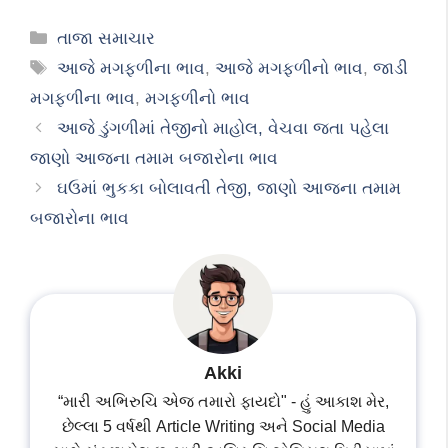
Categories
તાજા સમાચાર
Tags
આજે મગફળીના ભાવ
,
આજે મગફળીનો ભાવ
,
જાડી
મગફળીના ભાવ
,
મગફળીનો ભાવ
આજે ડુંગળીમાં તેજીનો માહોલ, વેચવા જતા પહેલા
જાણો આજના તમામ બજારોના ભાવ
ઘઉમાં ભુકકા બોલાવતી તેજી, જાણો આજના તમામ
બજારોના ભાવ
Akki
“મારી અભિરુચિ એજ તમારો ફાયદો" - હું આકાશ મેર,
છેલ્લા 5 વર્ષથી Article Writing અને Social Media