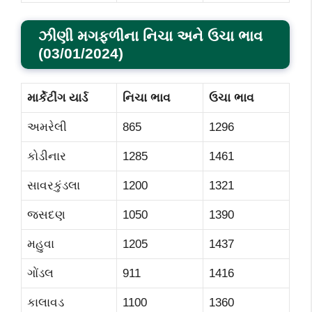
ઝીણી મગફળીના નિચા અને ઉચા ભાવ
(
03/01/2024)
માર્કેટીંગ યાર્ડ
નિચા ભાવ
ઉચા ભાવ
અમરેલી
865
1296
કોડીનાર
1285
1461
સાવરકુંડલા
1200
1321
જસદણ
1050
1390
મહુવા
1205
1437
ગોંડલ
911
1416
કાલાવડ
1100
1360