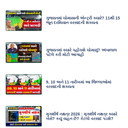
ગુજરાતમાં ચોમાસાની એન્ટ્રી ક્યારે? 11થી 15
જૂન દરમિયાન વરસાદની શક્યતા
ગુજરાતમાં ક્યારે પહોંચશે ચોમાસું? અંબાલાલ
પટેલે કરી મોટી આગાહી
9, 10 અને 11 તારીખમાં આ જિલ્લાઓમાં
વરસાદની શક્યતા
મૃગશીર્ષ નક્ષત્ર 2026 : મૃગશીર્ષ નક્ષત્ર ક્યારે
બેસે? કયું વાહન છે? કેટલો વરસાદ પડશે?