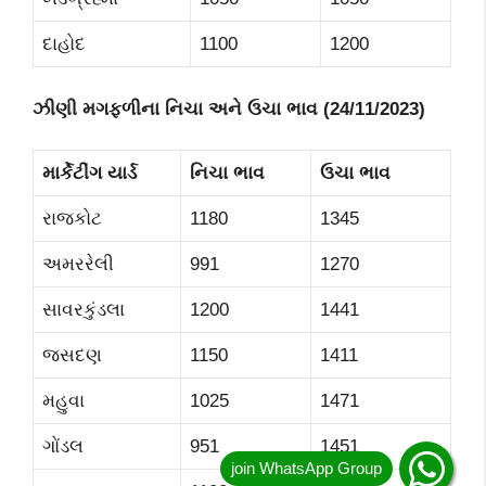
દાહોદ
1100
1200
ઝીણી મગફળીના નિચા અને ઉચા ભાવ (
24/11/2023)
માર્કેટીંગ યાર્ડ
નિચા ભાવ
ઉચા ભાવ
રાજકોટ
1180
1345
અમરરેલી
991
1270
સાવરકુંડલા
1200
1441
જસદણ
1150
1411
મહુવા
1025
1471
ગોંડલ
951
1451