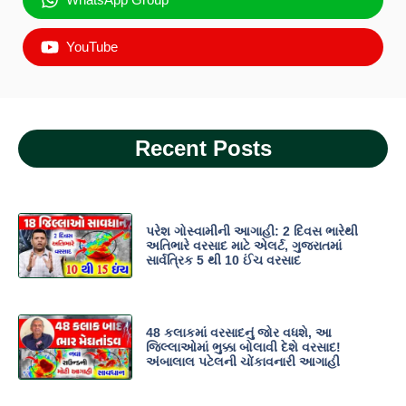
YouTube
Recent Posts
પરેશ ગોસ્વામીની આગાહી: 2 દિવસ ભારેથી
અતિભારે વરસાદ માટે એલર્ટ, ગુજરાતમાં
સાર્વત્રિક 5 થી 10 ઈંચ વરસાદ
48 કલાકમાં વરસાદનું જોર વધશે, આ
જિલ્લાઓમાં ભુક્કા બોલાવી દેશે વરસાદ!
અંબાલાલ પટેલની ચોંકાવનારી આગાહી