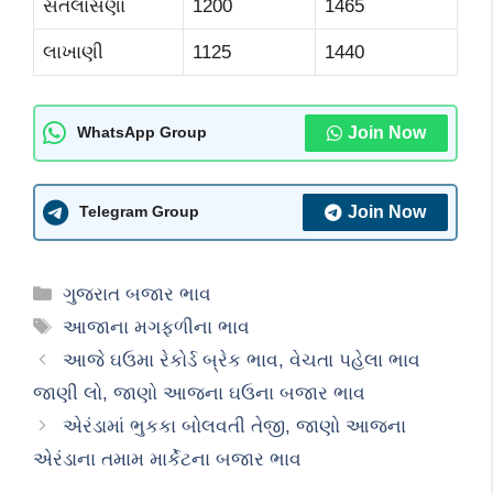
સતલાસણા
1200
1465
લાખાણી
1125
1440
Join Now
WhatsApp Group
Join Now
Telegram Group
Categories
ગુજરાત બજાર ભાવ
Tags
આજાના મગફળીના ભાવ
આજે ઘઉમા રેકોર્ડ બ્રેક ભાવ, વેચતા પહેલા ભાવ
જાણી લો, જાણો આજના ઘઉના બજાર ભાવ
એરંડામાં ભુકકા બોલવતી તેજી, જાણો આજના
એરંડાના તમામ માર્કેટના બજાર ભાવ