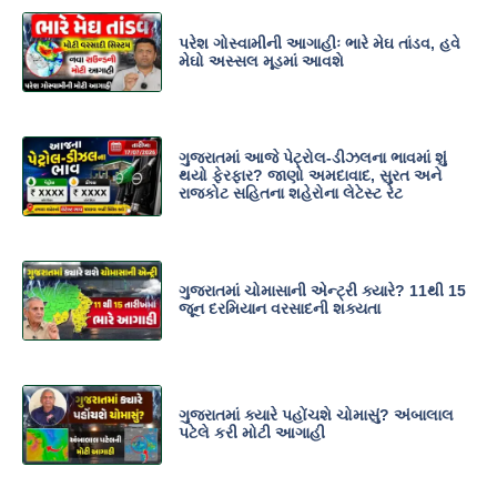
પરેશ ગોસ્વામીની આગાહીઃ ભારે મેઘ તાંડવ, હવે
મેઘો અસ્સલ મૂડમાં આવશે
ગુજરાતમાં આજે પેટ્રોલ-ડીઝલના ભાવમાં શું
થયો ફેરફાર? જાણો અમદાવાદ, સુરત અને
રાજકોટ સહિતના શહેરોના લેટેસ્ટ રેટ
ગુજરાતમાં ચોમાસાની એન્ટ્રી ક્યારે? 11થી 15
જૂન દરમિયાન વરસાદની શક્યતા
ગુજરાતમાં ક્યારે પહોંચશે ચોમાસું? અંબાલાલ
પટેલે કરી મોટી આગાહી