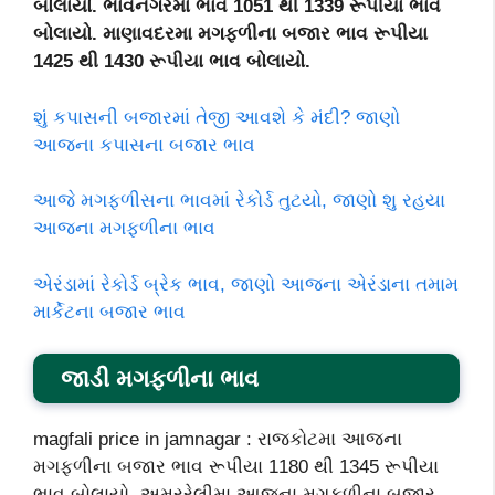
બોલાયો. ભાવનગરમા ભાવ 1051 થી 1339 રૂપીયા ભાવ
બોલાયો. માણાવદરમા મગફળીના બજાર ભાવ રૂપીયા
1425 થી 1430 રૂપીયા ભાવ બોલાયો.
શું કપાસની બજારમાં તેજી આવશે કે મંદી? જાણો
આજના કપાસના બજાર ભાવ
આજે મગફળીસના ભાવમાં રેકોર્ડ તુટયો, જાણો શુ રહયા
આજના મગફળીના ભાવ
એરંડામાં રેકોર્ડ બ્રેક ભાવ, જાણો આજના એરંડાના તમામ
માર્કેટના બજાર ભાવ
જાડી મગફળીના ભાવ
magfali price in jamnagar : રાજકોટમા આજના
મગફળીના બજાર ભાવ રૂપીયા 1180 થી 1345 રૂપીયા
ભાવ બોલાયો. અમરરેલીમા આજના મગફળીના બજાર