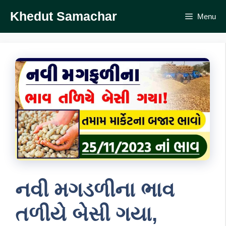
Skip
Khedut Samachar
Menu
to
content
નવી મગડળીના ભાવ
તળીયે બેસી ગયા,