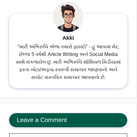
Akki
“મારી અભિરુચિ એજ તમારો ફાયદો" - હું આકાશ મેર,
છેલ્લા 5 વર્ષથી Article Writing અને Social Media
સાથે સંકળાયેલ છુ. મારી અભિરુચિ શોશિયલ મિડીયામાં
ફરતા ખોટા/અફવા સ્વરુપી સમાચાર જાણવાનો અને
સચોટ વાસ્તવિક સમાચાર આપવાનો છે.
Leave a Comment
Comment