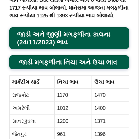
ભાવ બોલાયો. ઇડર યાર્ડમા બજાર ભાવ રૂપીયા 1400 થી
1717 રૂપીયા ભાવ બોલાયો. ધાનેરામા આજના મગફળીના
ભાવ રૂપીયા 1125 થી 1393 રૂપીયા ભાવ બોલાયો.
જાડી અને જીણી મગફળીના
કાલના
(
24/11/2023) ભાવ
જાડી મગફળીના
નિચા અને ઉચા ભાવ
માર્કેટીંગ યાર્ડ
નિચા ભાવ
ઉચા ભાવ
રાજકોટ
1170
1470
અમરેલી
1012
1400
સાવરકુંડલા
1200
1371
જેતપુર
961
1396