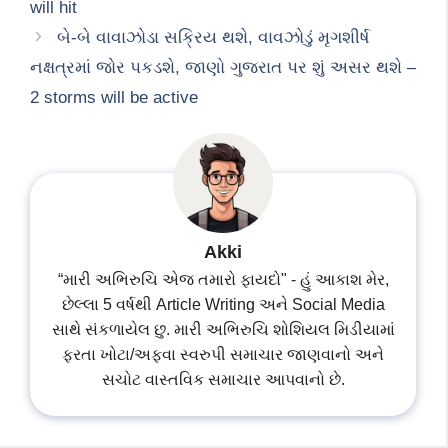
will hit
બે-બે વાવાઝોડા સક્રિય થશે, વાવઝોડું મૃગશીર્ષ
નક્ષત્રમાં જોર પકડશે, જાણો ગુજરાત પર શું અસર થશે –
2 storms will be active
Akki
“મારી અભિરુચિ એજ તમારો ફાયદો" - હું આકાશ મેર,
છેલ્લા 5 વર્ષથી Article Writing અને Social Media
સાથે સંકળાયેલ છુ. મારી અભિરુચિ શોશિયલ મિડીયામાં
ફરતા ખોટા/અફવા સ્વરુપી સમાચાર જાણવાનો અને
સચોટ વાસ્તવિક સમાચાર આપવાનો છે.