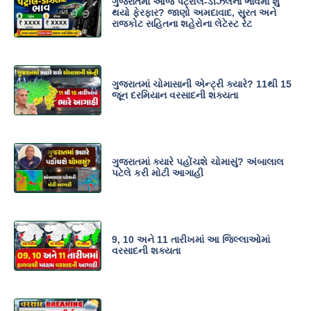
ગુજરાતમાં આજે પેટ્રોલ-ડીઝલના ભાવમાં શું
થયો ફેરફાર? જાણો અમદાવાદ, સુરત અને
રાજકોટ સહિતના શહેરોના લેટેસ્ટ રેટ
ગુજરાતમાં ચોમાસાની એન્ટ્રી ક્યારે? 11થી 15
જૂન દરમિયાન વરસાદની શક્યતા
ગુજરાતમાં ક્યારે પહોંચશે ચોમાસું? અંબાલાલ
પટેલે કરી મોટી આગાહી
9, 10 અને 11 તારીખમાં આ જિલ્લાઓમાં
વરસાદની શક્યતા