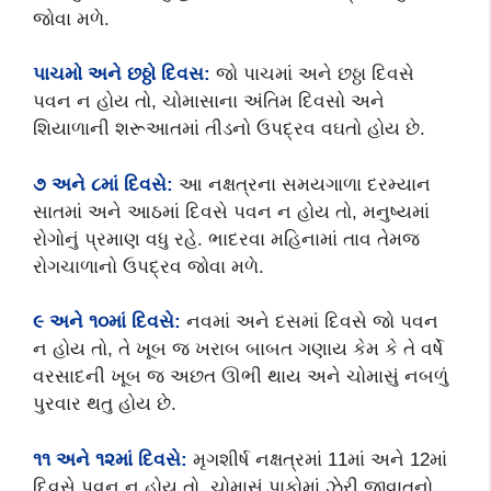
જોવા મળે.
પાચમો અને છઠ્ઠો દિવસ:
જો પાચમાં અને છઠ્ઠા દિવસે
પવન ન હોય તો, ચોમાસાના અંતિમ દિવસો અને
શિયાળાની શરૂઆતમાં તીડનો ઉપદ્રવ વઘતો હોય છે.
૭
અને
૮
માં દિવસે:
આ નક્ષત્રના સમયગાળા દરમ્યાન
સાતમાં અને આઠમાં દિવસે પવન ન હોય તો, મનુષ્યમાં
રોગોનું પ્રમાણ વધુ રહે. ભાદરવા મહિનામાં તાવ તેમજ
રોગચાળાનો ઉપદ્રવ જોવા મળે.
૯ અને ૧૦માં દિવસે:
નવમાં અને દસમાં દિવસે જો પવન
ન હોય તો, તે ખૂબ જ ખરાબ બાબત ગણાય કેમ કે તે વર્ષે
વરસાદની ખૂબ જ અછત ઊભી થાય અને ચોમાસું નબળું
પુરવાર થતુ હોય છે.
૧૧ અને ૧૨માં દિવસે:
મૃગશીર્ષ નક્ષત્રમાં 11માં અને 12માં
દિવસે પવન ન હોય તો, ચોમાસું પાકોમાં ઝેરી જીવાતનો