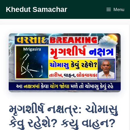
Skip
Khedut Samachar
Menu
to
content
મૃગશીર્ષ નક્ષત્ર: ચોમાસુ
કેવુ રહેશે? કયુ વાહન?