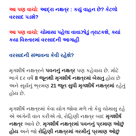
આ પણ વાચો:
આદ્રા નક્ષત્ર : કયું વાહન છે? કેટલો
વરસાદ પડશે?
આ પણ વાચો:
ચોમાસા પહેલા વાવાઝોડું ત્રાટકશે, ક્યાં
કયા વિસ્તારમાં વરસાદની આગાહી
વરસાદની સંભાવના કેવી રહેશે
?
મૃગશીર્ષ નક્ષત્રને
પવનનું નક્ષત્ર
પણ કહેવાય છે. મોટે
ભાગે દર વર્ષે
8
જૂનથી મૃગશીર્ષ નક્ષત્રમાં બેસતુ
હોય છે
અને સૂર્યનું ભ્રમણ
21
જૂન સુધી મૃગશીર્ષ નક્ષત્રમાં
રહેતું
હોય છે.
મૃગશીર્ષ નક્ષત્રમાં કેવા યોગ જોવા મળે તો કેવુ ચોમાસુ રહે
એ અંગેની વાત કરીએ તો, રોહિણી નક્ષત્ર બાદ
મૃગશીર્ષ
નક્ષત્ર
આવે છે.
મૃગશીર્ષ નક્ષત્રમાં પવનનું પ્રમાણ ઓછું
હોય
અને જો
રોહિણી નક્ષત્રમાં
ગરમીનું પ્રમાણ ઓછું