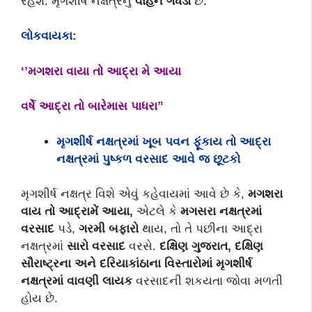
રહેશે. મૃગશીર્ષ નક્ષત્રનું
વાહન ગધેડો
છે.
લોકવાયકા:
‘’
મગશરા વાયા તો આદ્રા મે આયા
વર્ષે આદ્રા તો બારેમાસ પાધરા
”
મૃગશીર્ષ નક્ષત્રમાં ખૂબ પવન ફૂંકાય તો આદ્રા
નક્ષત્રમાં પુષ્કળ વરસાદ આવે જ છૂટકો
મૃગશીર્ષ નક્ષત્ર વિશે એવું કહેવાયમાં આવે છે કે,
મગશરા
વાય તો આદ્રામેં આયા
,
એટલે કે
મગસરા નક્ષત્રમાં
વરસાદ
પડે,
ગરમી બફારો
થાય, તો તે પછીના આદ્રા
નક્ષત્રમાં
સારો વરસાદ
વરસે.
દક્ષિણ ગુજરાત
,
દક્ષિણ
સૌરાષ્ટ્રના અને દરિયાકાંઠાના વિસ્તારોમાં મૃગશીર્ષ
નક્ષત્રમાં વાવણી લાયક
વરસાદની શકયતા જોવા મળતી
હોય છે.