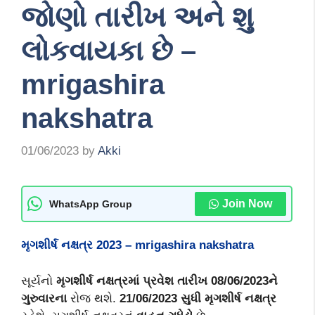
જોણો તારીખ અને શુ
લોકવાયકા છે –
mrigashira
nakshatra
01/06/2023
by
Akki
Join Now
WhatsApp Group
મૃગશીર્ષ નક્ષત્ર
2023 – mrigashira nakshatra
સૂર્યનો
મૃગશીર્ષ નક્ષત્રમાં પ્રવેશ તારીખ 08/06/2023ને
ગુરુવારના
રોજ થશે.
21/06/2023 સુધી મૃગશીર્ષ નક્ષત્ર