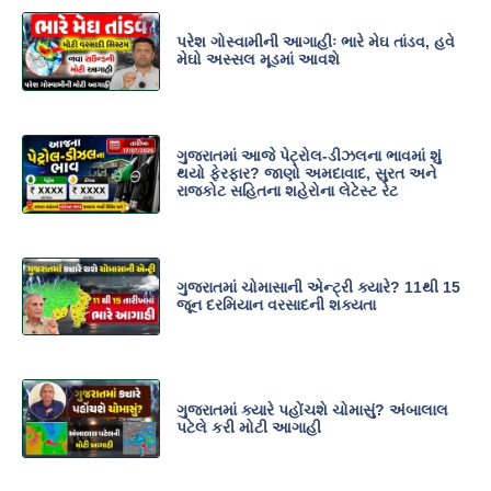
પરેશ ગોસ્વામીની આગાહીઃ ભારે મેઘ તાંડવ, હવે
મેઘો અસ્સલ મૂડમાં આવશે
ગુજરાતમાં આજે પેટ્રોલ-ડીઝલના ભાવમાં શું
થયો ફેરફાર? જાણો અમદાવાદ, સુરત અને
રાજકોટ સહિતના શહેરોના લેટેસ્ટ રેટ
ગુજરાતમાં ચોમાસાની એન્ટ્રી ક્યારે? 11થી 15
જૂન દરમિયાન વરસાદની શક્યતા
ગુજરાતમાં ક્યારે પહોંચશે ચોમાસું? અંબાલાલ
પટેલે કરી મોટી આગાહી