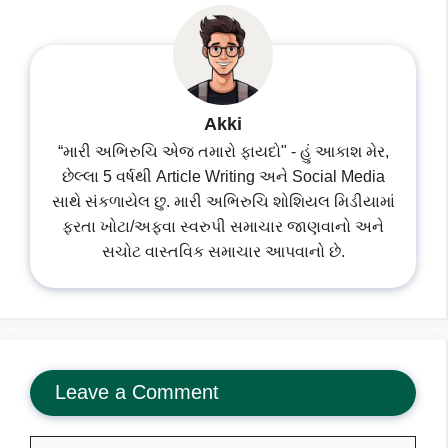
Akki
“મારી અભિરુચિ એજ તમારો ફાયદો" - હું આકાશ મેર,
છેલ્લા 5 વર્ષથી Article Writing અને Social Media
સાથે સંકળાયેલ છુ. મારી અભિરુચિ શોશિયલ મિડીયામાં
ફરતા ખોટા/અફવા સ્વરુપી સમાચાર જાણવાનો અને
સચોટ વાસ્તવિક સમાચાર આપવાનો છે.
Leave a Comment
Comment