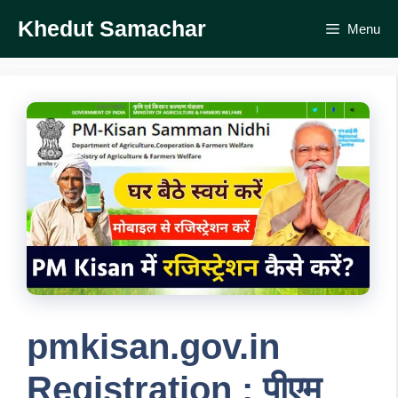
Skip
Khedut Samachar
Menu
to
content
pmkisan.gov.in
Registration : पीएम