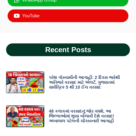
YouTube
Recent Posts
પરેશ ગોસ્વામીની આગાહી: 2 દિવસ ભારેથી
અતિભારે વરસાદ માટે એલર્ટ, ગુજરાતમાં
સાર્વત્રિક 5 થી 10 ઈંચ વરસાદ
48 કલાકમાં વરસાદનું જોર વધશે, આ
જિલ્લાઓમાં ભુક્કા બોલાવી દેશે વરસાદ!
અંબાલાલ પટેલની ચોંકાવનારી આગાહી