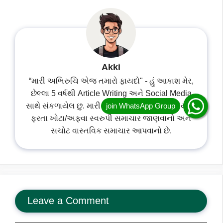
Akki
“મારી અભિરુચિ એજ તમારો ફાયદો" - હું આકાશ મેર,
છેલ્લા 5 વર્ષથી Article Writing અને Social Media
સાથે સંકળાયેલ છુ. મારી અભિરુચિ શોશિયલ મિડીયામાં
ફરતા ખોટા/અફવા સ્વરુપી સમાચાર જાણવાનો અને
સચોટ વાસ્તવિક સમાચાર આપવાનો છે.
Leave a Comment