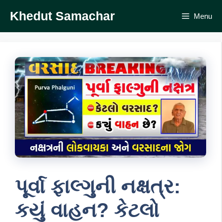
Skip
Khedut Samachar
Menu
to
content
પૂર્વા ફાલ્ગુની નક્ષત્ર:
કયું વાહન? કેટલો