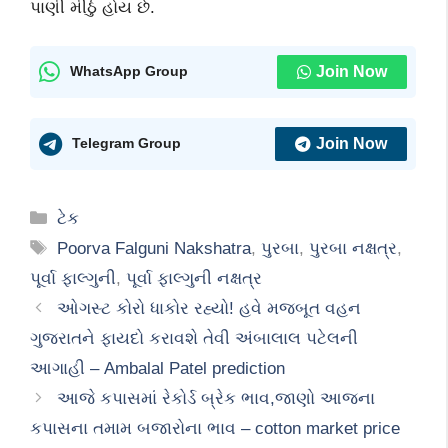
પાણી મીઠું હોય છે.
Join Now
WhatsApp Group
Join Now
Telegram Group
Categories
ટેક
Tags
Poorva Falguni Nakshatra
,
પુરબા
,
પુરબા નક્ષત્ર
,
પૂર્વા ફાલ્ગુની
,
પૂર્વા ફાલ્ગુની નક્ષત્ર
ઓગસ્ટ કોરો ધાકોર રહ્યો! હવે મજબૂત વહન
ગુજરાતને ફાયદો કરાવશે તેવી અંબાલાલ પટેલની
આગાહી – Ambalal Patel prediction
આજે કપાસમાં રેકોર્ડ બ્રેક ભાવ,જાણો આજના
કપાસના તમામ બજારોના ભાવ – cotton market price