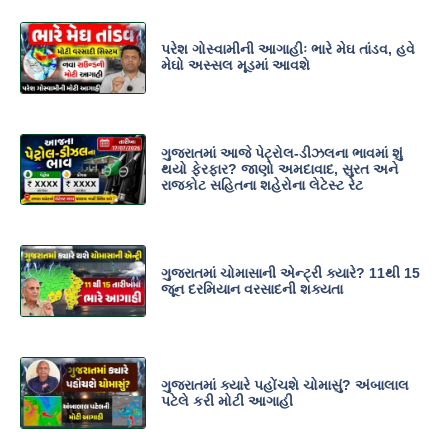
પરેશ ગોસ્વામીની આગાહીઃ ભારે મેઘ તાંડવ, હવે
મેઘો અસ્સલ મૂડમાં આવશે
ગુજરાતમાં આજે પેટ્રોલ-ડીઝલના ભાવમાં શું
થયો ફેરફાર? જાણો અમદાવાદ, સુરત અને
રાજકોટ સહિતના શહેરોના લેટેસ્ટ રેટ
ગુજરાતમાં ચોમાસાની એન્ટ્રી ક્યારે? 11થી 15
જૂન દરમિયાન વરસાદની શક્યતા
ગુજરાતમાં ક્યારે પહોંચશે ચોમાસું? અંબાલાલ
પટેલે કરી મોટી આગાહી