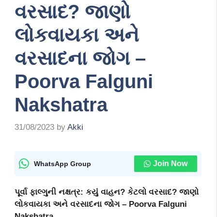
વરસાદ? જાણો
લોકવાયકા અને
વરસાદના જોગ –
Poorva Falguni
Nakshatra
31/08/2023
by
Akki
Join Now
WhatsApp Group
પૂર્વા ફાલ્ગુની નક્ષત્ર:
કયું વાહન
? કેટલો વરસાદ? જાણો
લોકવાયકા અને વરસાદના જોગ – Poorva Falguni
Nakshatra