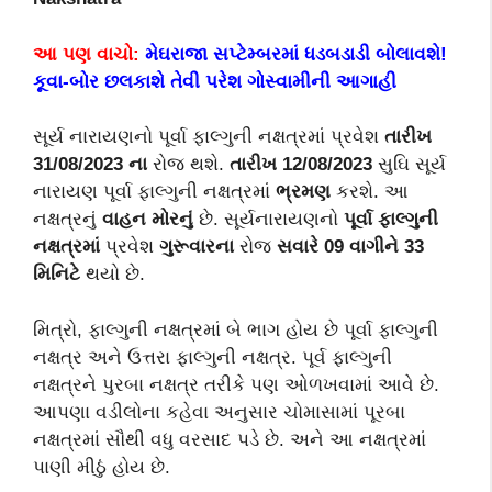
આ પણ વાચો:
મેઘરાજા સપ્ટેમ્બરમાં ધડબડાડી બોલાવશે!
કૂવા-બોર છલકાશે તેવી પરેશ ગોસ્વામીની આગાહી
સૂર્ય નારાયણનો પૂર્વા ફાલ્ગુની નક્ષત્રમાં પ્રવેશ
તારીખ
31/08/2023 ના
રોજ થશે.
તારીખ 12/08/2023
સુઘિ સૂર્ય
નારાયણ પૂર્વા ફાલ્ગુની નક્ષત્રમાં
ભ્રમણ
કરશે. આ
નક્ષત્રનું
વાહન મોરનું
છે. સૂર્યનારાયણનો
પૂર્વા ફાલ્ગુની
નક્ષત્રમાં
પ્રવેશ
ગુરૂવારના
રોજ
સવારે 09 વાગીને 33
મિનિટે
થયો છે.
મિત્રો, ફાલ્ગુની નક્ષત્રમાં બે ભાગ હોય છે પૂર્વા ફાલ્ગુની
નક્ષત્ર અને ઉત્તરા ફાલ્ગુની નક્ષત્ર. પૂર્વ ફાલ્ગુની
નક્ષત્રને પુરબા નક્ષત્ર તરીકે પણ ઓળખવામાં આવે છે.
આપણા વડીલોના કહેવા અનુસાર ચોમાસામાં પૂરબા
નક્ષત્રમાં સૌથી વધુ વરસાદ પડે છે. અને આ નક્ષત્રમાં
પાણી મીઠું હોય છે.