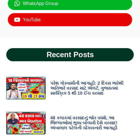
WhatsApp Group
YouTube
Recent Posts
પરેશ ગોસ્વામીની આગાહી: 2 દિવસ ભારેથી
અતિભારે વરસાદ માટે એલર્ટ, ગુજરાતમાં
સાર્વત્રિક 5 થી 10 ઈંચ વરસાદ
48 કલાકમાં વરસાદનું જોર વધશે, આ
જિલ્લાઓમાં ભુક્કા બોલાવી દેશે વરસાદ!
અંબાલાલ પટેલની ચોંકાવનારી આગાહી