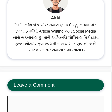
Akki
“મારી અભિરુચિ એજ તમારો ફાયદો" - હું આકાશ મેર,
છેલ્લા 5 વર્ષથી Article Writing અને Social Media
સાથે સંકળાયેલ છુ. મારી અભિરુચિ શોશિયલ મિડીયામાં
ફરતા ખોટા/અફવા સ્વરુપી સમાચાર જાણવાનો અને
સચોટ વાસ્તવિક સમાચાર આપવાનો છે.
Leave a Comment
Comment