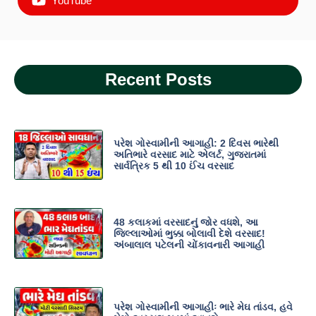
YouTube
Recent Posts
પરેશ ગોસ્વામીની આગાહી: 2 દિવસ ભારેથી
અતિભારે વરસાદ માટે એલર્ટ, ગુજરાતમાં
સાર્વત્રિક 5 થી 10 ઈંચ વરસાદ
48 કલાકમાં વરસાદનું જોર વધશે, આ
જિલ્લાઓમાં ભુક્કા બોલાવી દેશે વરસાદ!
અંબાલાલ પટેલની ચોંકાવનારી આગાહી
પરેશ ગોસ્વામીની આગાહીઃ ભારે મેઘ તાંડવ, હવે