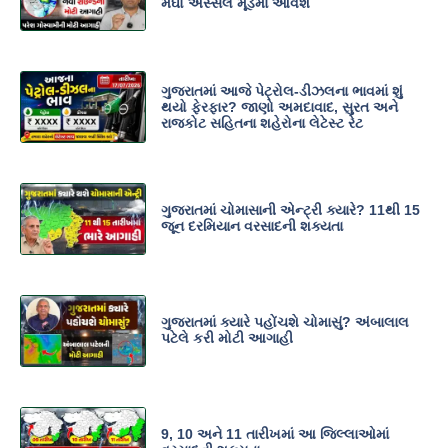
મેઘો અસ્સલ મૂડમાં આવશે
ગુજરાતમાં આજે પેટ્રોલ-ડીઝલના ભાવમાં શું
થયો ફેરફાર? જાણો અમદાવાદ, સુરત અને
રાજકોટ સહિતના શહેરોના લેટેસ્ટ રેટ
ગુજરાતમાં ચોમાસાની એન્ટ્રી ક્યારે? 11થી 15
જૂન દરમિયાન વરસાદની શક્યતા
ગુજરાતમાં ક્યારે પહોંચશે ચોમાસું? અંબાલાલ
પટેલે કરી મોટી આગાહી
9, 10 અને 11 તારીખમાં આ જિલ્લાઓમાં