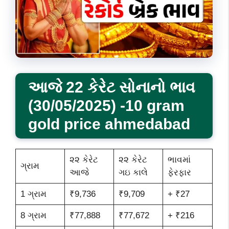
આજે 22 કેરેટ સોનાનો ભાવ
(30/05/2025) -10 gram
gold price ahmedabad
૨૨ કેરેટ
૨૨ કેરેટ
ભાવમાં
ગ્રામ
આજે
ગઇ કાલે
ફેરફાર
1 ગ્રામ
₹9,736
₹9,709
+ ₹27
8 ગ્રામ
₹77,888
₹77,672
+ ₹216