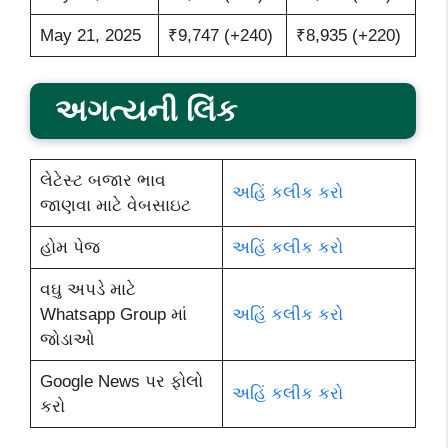
May 21, 2025
₹9,747 (+240)
₹8,935 (+220)
અગત્યની લિંક
લેટેસ્ટ બજાર ભાવ
અહિં કલીક કરો
જાણવા માટે વેબસાઇટ
હોમ પેજ
અહિં કલીક કરો
વઘુ અપડે માટે
Whatsapp Group માં
અહિં કલીક કરો
જોડાઓ
Google News પર ફોલો
અહિં કલીક કરો
કરો