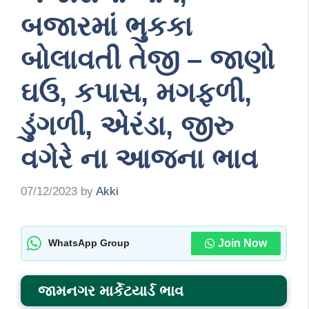
બજારમાં ભુકકા
બોલાવતી તેજી – જાણો
ઘઉ, કપાસ, મગફળી,
ડુંગળી, એરંડા, જીરુ
વગેરે ના આજના ભાવ
07/12/2023
by
Akki
Join Now
WhatsApp Group
જામનગર માર્કેટયાર્ડ ભાવ