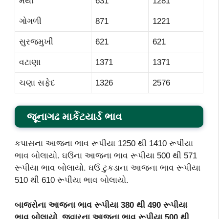
મેથી
631
1281
ગોગળી
871
1221
સુરજમુખી
621
621
વટાણા
1371
1371
ચણા સફેદ
1326
2576
જૂનાગઢ માર્કેટયાર્ડ ભાવ
કપાસના આજના ભાવ રૂપીયા 1250 થી 1410 રૂપીયા
ભાવ બોલાયો. ઘઉંના આજના ભાવ રૂપીયા 500 થી 571
રૂપીયા ભાવ બોલાયો. ઘઉં ટુકડાના આજના ભાવ રૂપીયા
510 થી 610 રૂપીયા ભાવ બોલાયો.
બાજરોના આજના ભાવ રૂપીયા 380
થી 490
રૂપીયા
ભાવ બોલાયો. જુવારના આજના ભાવ રૂપીયા 500
થી