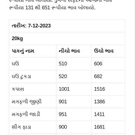
રૂપીયા ભાવ બોલાયો. ડુંગળી સફેદના આજના ભાવ
રૂપીયા 131 થી 651 રૂપીયા ભાવ બોલાયો.
તારીખ:
7-12-2023
20kg
પાકનું નામ
નીચો ભાવ
ઉંચો ભાવ
ઘઉં
510
606
ઘઉં ટુકડા
520
682
કપાસ
1001
1516
મગફળી જીણી
901
1386
મગફળી જાડી
951
1411
શીંગ ફાડા
900
1681