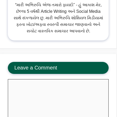
“મારી અભિરુચિ એજ તમારો ફાયદો" - હું આકાશ મેર,
છેલ્લા 5 વર્ષથી Article Writing અને Social Media
સાથે સંકળાયેલ છુ. મારી અભિરુચિ શોશિયલ મિડીયામાં
ફરતા ખોટા/અફવા સ્વરુપી સમાચાર જાણવાનો અને
સચોટ વાસ્તવિક સમાચાર આપવાનો છે.
Leave a Comment
Comment