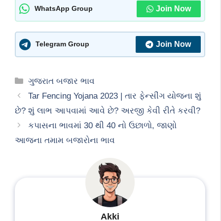
Join Now
WhatsApp Group
Join Now
Telegram Group
Categories
ગુજરાત બજાર ભાવ
Tar Fencing Yojana 2023 | તાર ફેન્‍સીંગ યોજના શું
છે? શું લાભ આપવામાં આવે છે? અરજી કેવી રીતે કરવી?
કપાસના ભાવમાં 30 થી 40 નો ઉછાળો, જાણો
આજના તમામ બજારોના ભાવ
Akki