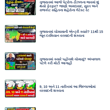
ગુજરાતમાં આજે પેટ્રોલ-ડીઝલના ભાવમાં શું
થયો ફેરફાર? જાણો અમદાવાદ, સુરત અને
રાજકોટ સહિતના શહેરોના લેટેસ્ટ રેટ
ગુજરાતમાં ચોમાસાની એન્ટ્રી ક્યારે? 11થી 15
જૂન દરમિયાન વરસાદની શક્યતા
ગુજરાતમાં ક્યારે પહોંચશે ચોમાસું? અંબાલાલ
પટેલે કરી મોટી આગાહી
9, 10 અને 11 તારીખમાં આ જિલ્લાઓમાં
વરસાદની શક્યતા