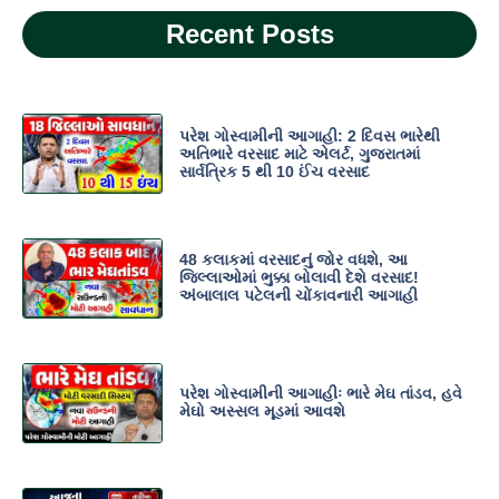
Recent Posts
પરેશ ગોસ્વામીની આગાહી: 2 દિવસ ભારેથી
અતિભારે વરસાદ માટે એલર્ટ, ગુજરાતમાં
સાર્વત્રિક 5 થી 10 ઈંચ વરસાદ
48 કલાકમાં વરસાદનું જોર વધશે, આ
જિલ્લાઓમાં ભુક્કા બોલાવી દેશે વરસાદ!
અંબાલાલ પટેલની ચોંકાવનારી આગાહી
પરેશ ગોસ્વામીની આગાહીઃ ભારે મેઘ તાંડવ, હવે
મેઘો અસ્સલ મૂડમાં આવશે