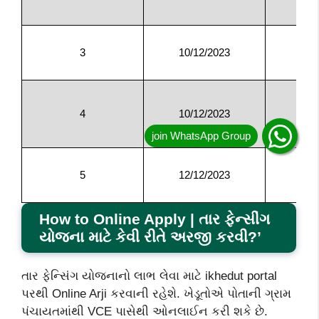
3
10/12/2023
મહ
4
10/12/2023
ર
5
12/12/2023
How to Online Apply | તાર ફેન્સીંગ
યોજના માટે કેવી રીતે અરજી કરવી?’
તાર ફેન્‍સિંગ યોજનાનો લાભ લેવા માટે ikhedut portal
પરથી Online Arji કરવાની રહેશે. ખેડૂતોએ પોતાની ગ્રામ
પંચાયતમાંથી VCE પાસેથી ઓનલાઈન કરી શકે છે.