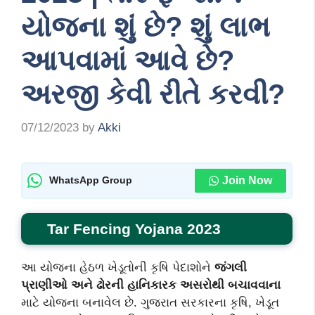
યોજના શું છે? શું લાભ
આપવામાં આવે છે?
અરજી કેવી રીતે કરવી?
07/12/2023
by
Akki
Join Now
WhatsApp Group
Tar Fencing Yojana 2023
આ યોજના હેઠળ ખેડૂતોની કૃષિ પેદાશોને
જંગલી
પ્રાણીઓ અને ઢોરની હાનિકારક અસરોથી બચાવવાના
માટે યોજના બનાવેલ છે. ગુજરાત સરકારના કૃષિ, ખેડૂત