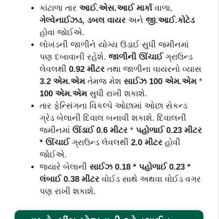
કાંટાળા તાર
આઈ.એસ.આઈ માર્કા
વાળા,
ગેલ્વેનાઈઝડ, ડબલ વાયર
અને
જી.આઈ.કોટેડ
હોવા જોઈએ.
લોખંડની જાળીને યોગ્ય ઉંડાઈ સુધી જમીનમાં
પણ દબાવાની રહેશે.
જાળીની ઊંચાઈ
ગ્રાઉન્‍ડ
લેવલથી
0.92 મીટર
તથા જાળીના વાયરનો વ્યાસ
3.2 એમ.એમ
તેમજ મેશ
સાઈઝ 100 એમ.એમ
*
100 એમ.એમ
સુધી રાખી શકાશે.
તાર ફેન્‍સિંગના વિકલ્પે ઓછામાં ઓછા સેકન્‍ડ
ગ્રેડ બેલાની દિવાલ બનાવી શકાશે. દિવાલની
જમીનમાં
ઊંડાઈ 0.6 મીટર
*
પહોળાઈ 0.23 મીટર
* ઊંચાઈ
ગ્રાઉન્‍ડ લેવલથી
2.0 મીટર
હોવી
જોઈએ.
જ્યારે બેલાની
સાઈઝ 0.18 * પહોળાઈ 0.23 *
લંબાઈ 0.38 મીટર
વોઈડ સાથે અથવા વોઈડ વગર
પણ રાખી શકાશે.