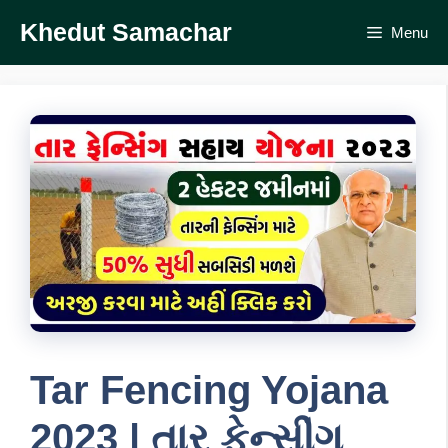
Skip
Khedut Samachar
Menu
to
content
Tar Fencing Yojana
2023 | તાર ફેન્‍સીંગ