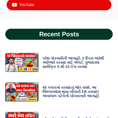
YouTube
Recent Posts
પરેશ ગોસ્વામીની આગાહી: 2 દિવસ ભારેથી
અતિભારે વરસાદ માટે એલર્ટ, ગુજરાતમાં
સાર્વત્રિક 5 થી 10 ઈંચ વરસાદ
48 કલાકમાં વરસાદનું જોર વધશે, આ
જિલ્લાઓમાં ભુક્કા બોલાવી દેશે વરસાદ!
અંબાલાલ પટેલની ચોંકાવનારી આગાહી