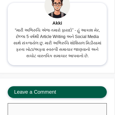
Akki
“મારી અભિરુચિ એજ તમારો ફાયદો" - હું આકાશ મેર,
છેલ્લા 5 વર્ષથી Article Writing અને Social Media
સાથે સંકળાયેલ છુ. મારી અભિરુચિ શોશિયલ મિડીયામાં
ફરતા ખોટા/અફવા સ્વરુપી સમાચાર જાણવાનો અને
સચોટ વાસ્તવિક સમાચાર આપવાનો છે.
Leave a Comment
Comment