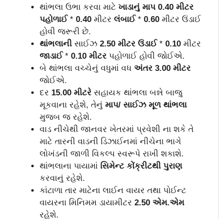
થાંભલા ઉભા કરવા માટે
ખાડાનું માપ 0.40 મીટર
પહોળાઈ
*
0.40
મીટર
લંબાઈ
*
0.60
મીટર ઉંડાઈ
હોવી જરૂરી છે.
થાંભલાની
સાઈઝ
2.50 મીટર
ઉંડાઈ
*
0.10
મીટર
જાડાઈ
*
0.10
મીટર
પહોળાઈ હોવી જોઈએ.
બે થાંભલા વચ્ચેનું વધુમાં વધ
અંતર
3.00
મીટર
જોઈએ.
દર
15.00 મીટરે
સહાયક થાંભલા બન્ને બાજુ
મૂકવાના રહેશે, તેનું
માપ/ સાઈઝ મૂળ થાંભલા
મુજબ જ રહેશે.
વાડ નીચેથી જાનવર ખેતરમાં પ્રવેશી ના શકે તે
માટે તારની વાડની ડિઝાઈનમાં નીચેના ભાગે
લોખંડની જાળી વિકલ્પ સ્વરૂપે રાખી શકાશે.
થાંભલાના પાયામાં
સિમેન્‍ટ કોંક્રીટથી પુરાણ
કરવાનું રહેશે.
કાંટાળા તાર માટેના લાઈન વાયર તથા પોઈન્‍ટ
વાયરના મિનિમમ ડાયામીટર
2.50 એમ.એમ
રહેશે.