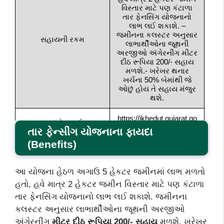
વિસ્તાર માટે પણ કંટાળા
તાર ફેનસિંગ યોજનાનો
લાભ લઈ શકાશે. –
જમીનના કલસ્ટર અનુસાર
સહાયની રકમ
લાભાર્થીઓના જૂથની
અરજીઓ અંગેરનીંગ મીટર
દીઠ રૂપિયા 200/- સહાય
મળશે.- ખરેખર થનાર
ખર્ચના 50% બેમાંથી જે
ઓછું હોય તે સહાય મંજુર
થશે.
https://ikhedut.gujarat.go
માન્ય વેબસાઈટ
v.in/
તાર ફેન્સીંગ યોજનાના ફાયદા
(Benefits)
આ યોજના હેઠળ અગાઉ 5 હેકટર જમીનમાં લાભ મળતો
હતો, હવે માત્ર 2 હેકટર જમીન વિસ્તાર માટે પણ કંટાળા
તાર ફેનસિંગ યોજનાનો લાભ લઈ શકાશે. જમીનના
કલસ્ટર અનુસાર લાભાર્થીઓના જૂથની અરજીઓ
અંગેરનીંગ
મીટર દીઠ રૂપિયા 200/- સહાય
મળશે. ખરેખર