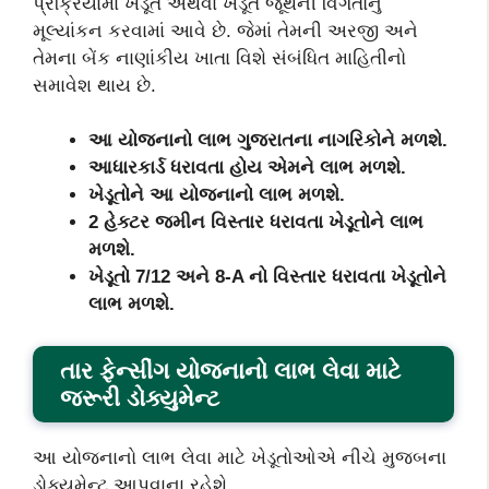
પ્રક્રિયામાં ખેડૂત અથવા ખેડૂત જૂથની વિગતોનું
મૂલ્યાંકન કરવામાં આવે છે. જેમાં તેમની અરજી અને
તેમના બેંક નાણાંકીય ખાતા વિશે સંબંધિત માહિતીનો
સમાવેશ થાય છે.
આ યોજનાનો લાભ ગુજરાતના નાગરિકોને મળશે.
આધારકાર્ડ ધરાવતા હોય એમને લાભ મળશે.
ખેડૂતોને આ યોજનાનો લાભ મળશે.
2 હેક્ટર જમીન વિસ્તાર ધરાવતા ખેડૂતોને લાભ
મળશે.
ખેડૂતો 7/12 અને 8-A નો વિસ્તાર ધરાવતા ખેડૂતોને
લાભ મળશે.
તાર ફેન્સીંગ યોજનાનો લાભ લેવા માટે
જરૂરી ડોક્યુમેન્‍ટ
આ યોજનાનો લાભ લેવા માટે ખેડૂતોઓએ નીચે મુજબના
ડોક્યુમેન્‍ટ આપવાના રહેશે.