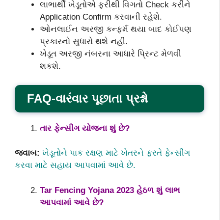
લાભાર્થી ખેડૂતોએ ફરીથી વિગતો Check કરીને
Application Confirm કરવાની રહેશે.
ઓનલાઈન અરજી કન્‍ફર્મ થયા બાદ કોઈપણ
પ્રકારનો સુધારો થશે નહીં.
ખેડૂત અરજી નંબરના આધારે પ્રિ‍ન્‍ટ મેળવી
શકશે.
FAQ-વારંવાર પૂછાતા પ્રશ્નો
તાર ફેન્‍સીંગ યોજના શું છે?
જવાબ:
ખેડૂતોને પાક રક્ષણ માટે ખેતરને ફરતે ફેન્‍સીંગ
કરવા માટે સહાય આપવામાં આવે છે.
Tar Fencing Yojana 2023 હેઠળ શું લાભ
આપવામાં આવે છે?