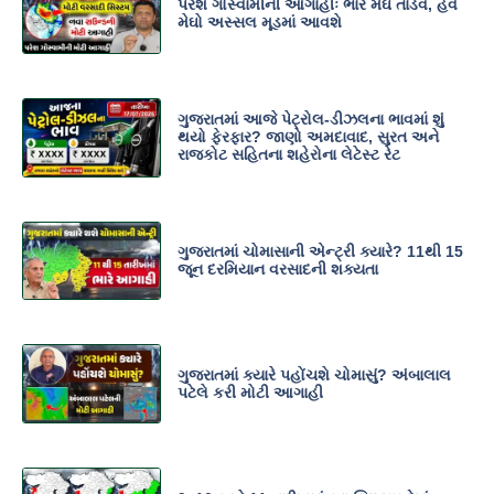
પરેશ ગોસ્વામીની આગાહીઃ ભારે મેઘ તાંડવ, હવે
મેઘો અસ્સલ મૂડમાં આવશે
ગુજરાતમાં આજે પેટ્રોલ-ડીઝલના ભાવમાં શું
થયો ફેરફાર? જાણો અમદાવાદ, સુરત અને
રાજકોટ સહિતના શહેરોના લેટેસ્ટ રેટ
ગુજરાતમાં ચોમાસાની એન્ટ્રી ક્યારે? 11થી 15
જૂન દરમિયાન વરસાદની શક્યતા
ગુજરાતમાં ક્યારે પહોંચશે ચોમાસું? અંબાલાલ
પટેલે કરી મોટી આગાહી