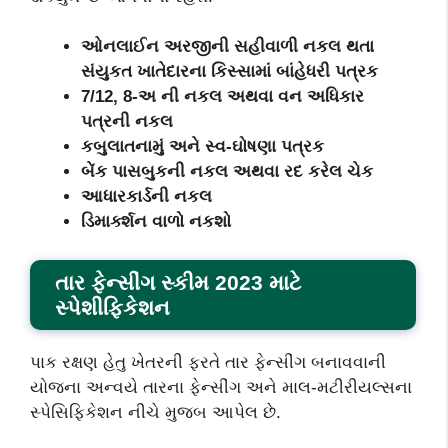
ઓનલાઈન અરજીની સહીવાળી નકલ થતા
સંયુકત ખાતેદારના કિસ્સામાં બાંહેધરી પત્રક
7/12, 8-અ ની નકલ અથવા વન અધિકાર
પત્રની નકલ
કબુલાતનામું અને સ્વ-ઘોષણા પત્રક
બેંક પાસબુકની નકલ અથવા રદ કરેલ ચેક
આધારકાર્ડની નકલ
ડિમાર્ક્શન વાળો નકશો
તાર ફેન્સીંગ સ્કીમ 2023 માટે
સ્પેશીફિકેશન
પાક રક્ષણ હેતુ ખેતરની ફરતે તાર ફેન્‍સીંગ બનાવવાની
યોજના અન્‍વયે તારના ફેન્‍સીંગ અને માલ-મટીરીયલ્સના
સ્પેસિફિકેશન નીચે મુજબ આપેલ છે.