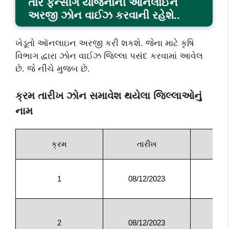
તાર ફેન્સીંગ યોજનાની ઓનલાઈન
અરજી ઝોન વાઈઝ કરવાની રહેશે..
ખેડૂતો ઑનલાઇન અરજી કરી શકશે. જેના માટે કૃષિ
વિભાગ દ્વારા ઝોન વાઈઝ જિલ્લા પસંદ કરવામાં આવેલ
છે. જે નીચે મુજબ છે.
ક્રમ તારીખ ઝોન સમાવેશ થયેલા જિલ્લાઓનું
નામ
ક્રમ
તારીખ
1
08/12/2023
અમ
2
08/12/2023
જ