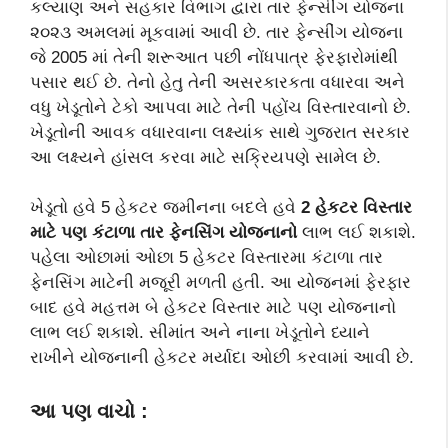
કલ્યાણ અને સહકાર વિભાગ દ્વારા તાર ફેન્સીંગ યોજના
૨૦૨૩ અમલમાં મૂકવામાં આવી છે. તાર ફેન્‍સીંગ યોજના
જે 2005 માં તેની શરૂઆત પછી નોંધપાત્ર ફેરફારોમાંથી
પસાર થઈ છે. તેનો હેતુ તેની અસરકારકતા વધારવા અને
વધુ ખેડૂતોને ટેકો આપવા માટે તેની પહોંચ વિસ્તારવાનો છે.
ખેડૂતોની આવક વધારવાના લક્ષ્‍યાંક સાથે ગુજરાત સરકાર
આ લક્ષ્યને હાંસલ કરવા માટે સક્રિયપણે સામેલ છે.
ખેડૂતો હવે 5 હેકટર જમીનના બદલે હવે
2 હેકટર વિસ્તાર
માટે પણ કંટાળા તાર ફેનસિંગ યોજનાનો
લાભ લઈ શકાશે.
પહેલા ઓછામાં ઓછા 5 હેકટર વિસ્તારમા કંટાળા તાર
ફેનસિંગ માટેની મજૂરી મળતી હતી. આ યોજનમાં ફેરફાર
બાદ હવે મહત્તમ બે હેકટર વિસ્તાર માટે પણ યોજનાનો
લાભ લઈ શકાશે. સીમાંત અને નાના ખેડૂતોને ધ્યાને
રાખીને યોજનાની હેકટર મર્યાદા ઓછી કરવામાં આવી છે.
આ પણ વાચો :