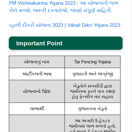
PM Vishwakarma Yojana 2023 : આ યોજનાનો લાભ
કોને મળશે, જરૂરી દસ્તાવેજો, જાણો સં૫ુુર્ણ માહિતી
વ્હાલી દીકરી યોજના 2023 | Vahali Dikri Yojana 2023
Important Point
યોજનાનું નામ
Tar Fencing Yojana
આર્ટીકલની ભાષા
ગુજરાતી અને અંગ્રેજી
ખેડૂતોને સબસીડી દ્વારા
યોજનાનો ઉદ્દેશ
જમીનના ફરતે પાક રક્ષણ
હેતુ ફેન્‍સીંગ તાર સહાય
લાભાર્થી
ગુજરાતના ખેડૂતો
આ અગાઉ 5 હેકટર
જમીનમાં લાભ મળતો હતો,
હવે માત્ર 2 હેકટર જમીન