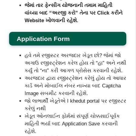
જેમાં તાર ફેન્‍સીંગ યોજનાની તમામ માહિતી
વાંચ્યા બાદ “અરજી કરો” તેના પર Click કરીને
Website ખોલવાની રહેશે.
Application Form
હવે તમે રજીસ્ટર અરજદાર ખેડૂત છો? જેમાં જો
અગાઉ રજીસ્ટ્રેશન કરેલ હોય તો “હા” અને નથી
કર્યું તો “ના” કરી આગળ પ્રોસેસ કરવાની રહેશે.
અરજદાર દ્વારા રજીસ્ટ્રેશન કરેલું હોય તો આધાર
કાર્ડ અને મોબાઈલ નંબર નાખ્યા બાદ Captcha
Image સબમીટ કરવાની રહેશે.
જો લાભાર્થી ખેડૂતેએ I khedut portal પર રજીસ્ટર
કરેલું નથી
ખેડૂત ઓનલાઈન ફોર્મમાં સંપૂર્ણ ચોક્કસાઈપૂર્વક
માહિતી ભર્યા બાદ Application Save કરવાની
રહેશે.