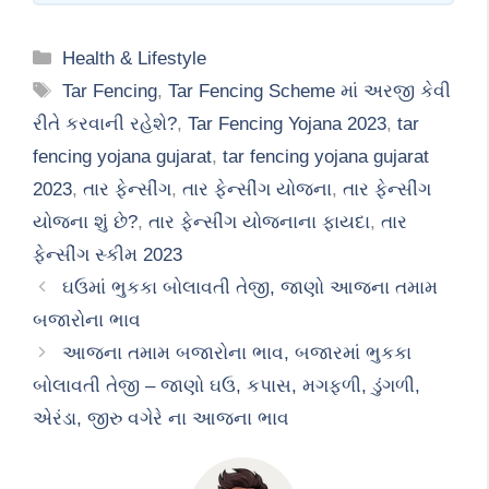
Categories
Health & Lifestyle
Tags
Tar Fencing
,
Tar Fencing Scheme માં અરજી કેવી
રીતે કરવાની રહેશે?
,
Tar Fencing Yojana 2023
,
tar
fencing yojana gujarat
,
tar fencing yojana gujarat
2023
,
તાર ફેન્સીંગ
,
તાર ફેન્સીંગ યોજના
,
તાર ફેન્‍સીંગ
યોજના શું છે?
,
તાર ફેન્સીંગ યોજનાના ફાયદા
,
તાર
ફેન્સીંગ સ્કીમ 2023
ઘઉમાં ભુકકા બોલાવતી તેજી, જાણો આજના તમામ
બજારોના ભાવ
આજના તમામ બજારોના ભાવ, બજારમાં ભુકકા
બોલાવતી તેજી – જાણો ઘઉ, કપાસ, મગફળી, ડુંગળી,
એરંડા, જીરુ વગેરે ના આજના ભાવ