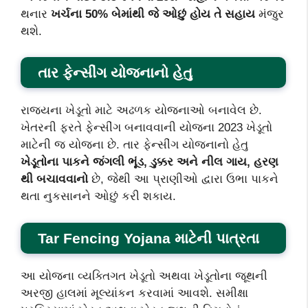
થનાર
ખર્ચના 50% બેમાંથી જે ઓછું હોય તે સહાય
મંજુર
થશે.
તાર ફેન્સીંગ યોજનાનો હેતુ
રાજ્યના ખેડૂતો માટે અઢળક યોજનાઓ બનાવેલ છે.
ખેતરની ફરતે ફેન્સીંગ બનાવવાની યોજના 2023 ખેડૂતો
માટેની જ યોજના છે. તાર ફેન્સીંગ યોજનાનો હેતુ
ખેડૂતોના પાકને જંગલી ભૂંડ, ડુક્કર અને નીલ ગાય, હરણ
થી બચાવવાનો
છે, જેથી આ પ્રાણીઓ દ્વારા ઉભા પાકને
થતા નુકસાનને ઓછું કરી શકાય.
Tar Fencing Yojana માટેની પાત્રતા
આ યોજના વ્યક્તિગત ખેડૂતો અથવા ખેડૂતોના જૂથની
અરજી હાલમાં મૂલ્યાંકન કરવામાં આવશે. સમીક્ષા