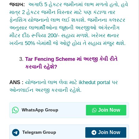
જવાબ:
અગાઉ 5 હેકટર જમીનમાં લાભ મળતો હતો, હવે
માત્ર 2 હેકટર જમીન વિસ્તાર માટે પણ કંટાળા તાર
ફેનસિંગ યોજનાનો લાભ લઈ શકાશે. જમીનના કલસ્ટર
અનુસાર લાભાર્થીઓના જૂથની અરજીઓ અંગેરનીંગ
મીટર દીઠ રૂપિયા 200/- સહાય મળશે. ખરેખર થનાર
ખર્ચના 50% બેમાંથી જે ઓછું હોય તે સહાય મંજુર થશે.
Tar Fencing Scheme માં અરજી કેવી રીતે
કરવાની રહેશે?
ANS :
યોજનાનો લાભ લેવા માટે ikhedut portal પર
ઓનલાઈન અરજી કરવાની રહેશે.
Join Now
WhatsApp Group
Join Now
Telegram Group