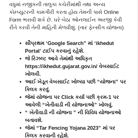
વધુમાં નજીકની તાલુકા કચેરીમાંથી તથા અન્ય
કોમ્પ્યુટરની કામગીરી કરતા હોય તેમની પાસે Online
Form ભરાવી શકે છે. ઘરે બેઠા ઓનલાઈન અરજી કેવી
રીતે કરવી તેની માહિતી મેળવીશું. (તાર ફેન્‍સીંગ યોજના)
સૌપ્રથમ ‘Google Search” માં ‘ikhedut
Portal’ ટાઈપ કરવાનું રહેશે.
જે રિઝલ્ટ આવે તેમાંથી અધિકૃત
https://ikhedut.gujarat.gov.in/ વેબસાઈટ
ખોલવી.
આઈ ખેડૂત વેબસાઈટ ખોલ્યા પછી “યોજના” પર
ક્લિક કરવું.
જેમાં યોજના પર Click કર્યા પછી ક્રમ-1 પર
આવેલી “ખેતીવાડી ની યોજનાઓ” ખોલવું.
“ ખેતીવાડી ની યોજના ” ની વિવિધ યોજનાઓ
બતાવશે.
જેમાં “Tar Fencing Yojana 2023” માં પર
ક્લિક કરવાની રહેશે.