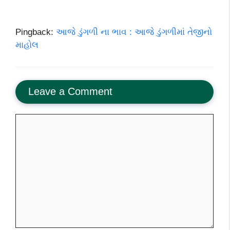
Pingback:
આજે ડુંગળી ના ભાવ : આજે ડુંગળીમાં તેજીનો
માહોલ
Leave a Comment
Comment