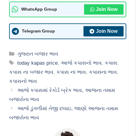
Join Now
WhatsApp Group
Join Now
Telegram Group
Categories
ગુજરાત બજાર ભાવ
Tags
today kapas price
,
આજે કપાસનો ભાવ
,
કપાસ
,
કપાસ ના બજાર ભાવ
,
કપાસ ના ભાવ
,
કપાસના ભાવ
,
કપાસનો ભાવ
આજે કપાસમાં રેકોર્ડ બ્રેક ભાવ, આજના તમામ
બજારોના ભાવ
આજે ડુંગળીમાં તેજી છવાઇ, જાણો આજના તમામ
બજારોના ભાવ