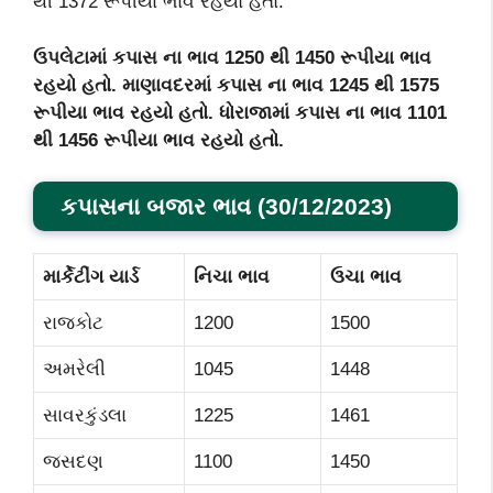
થી 1372 રૂપીયા ભાવ રહયો હતો.
ઉપલેટામાં કપાસ ના ભાવ 1250 થી 1450 રૂપીયા ભાવ
રહયો હતો. માણાવદરમાં કપાસ ના ભાવ 1245 થી 1575
રૂપીયા ભાવ રહયો હતો. ધોરાજામાં કપાસ ના ભાવ 1101
થી 1456 રૂપીયા ભાવ રહયો હતો.
કપાસના બજાર ભાવ
(30
/12
/2023)
માર્કેટીંગ યાર્ડ
નિચા ભાવ
ઉચા ભાવ
રાજકોટ
1200
1500
અમરેલી
1045
1448
સાવરકુંડલા
1225
1461
જસદણ
1100
1450