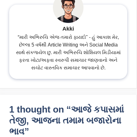
Akki
“મારી અભિરુચિ એજ તમારો ફાયદો" - હું આકાશ મેર,
છેલ્લા 5 વર્ષથી Article Writing અને Social Media
સાથે સંકળાયેલ છુ. મારી અભિરુચિ શોશિયલ મિડીયામાં
ફરતા ખોટા/અફવા સ્વરુપી સમાચાર જાણવાનો અને
સચોટ વાસ્તવિક સમાચાર આપવાનો છે.
1 thought on “આજે કપાસમાં
તેજી, આજના તમામ બજારોના
ભાવ”