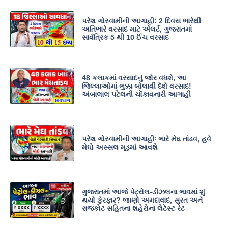
પરેશ ગોસ્વામીની આગાહી: 2 દિવસ ભારેથી
અતિભારે વરસાદ માટે એલર્ટ, ગુજરાતમાં
સાર્વત્રિક 5 થી 10 ઈંચ વરસાદ
48 કલાકમાં વરસાદનું જોર વધશે, આ
જિલ્લાઓમાં ભુક્કા બોલાવી દેશે વરસાદ!
અંબાલાલ પટેલની ચોંકાવનારી આગાહી
પરેશ ગોસ્વામીની આગાહીઃ ભારે મેઘ તાંડવ, હવે
મેઘો અસ્સલ મૂડમાં આવશે
ગુજરાતમાં આજે પેટ્રોલ-ડીઝલના ભાવમાં શું
થયો ફેરફાર? જાણો અમદાવાદ, સુરત અને
રાજકોટ સહિતના શહેરોના લેટેસ્ટ રેટ