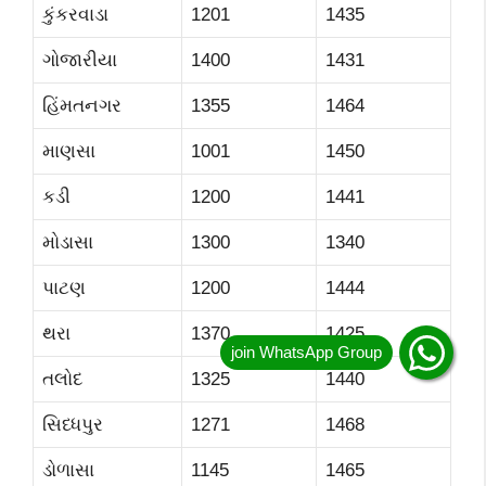
કુંકરવાડા
1201
1435
ગોજારીયા
1400
1431
હિંમતનગર
1355
1464
માણસા
1001
1450
કડી
1200
1441
મોડાસા
1300
1340
પાટણ
1200
1444
થરા
1370
1425
તલોદ
1325
1440
સિધ્ધપુર
1271
1468
ડોળાસા
1145
1465