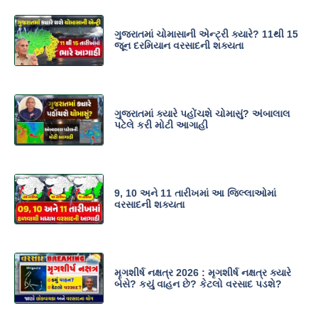
ગુજરાતમાં ચોમાસાની એન્ટ્રી ક્યારે? 11થી 15
જૂન દરમિયાન વરસાદની શક્યતા
ગુજરાતમાં ક્યારે પહોંચશે ચોમાસું? અંબાલાલ
પટેલે કરી મોટી આગાહી
9, 10 અને 11 તારીખમાં આ જિલ્લાઓમાં
વરસાદની શક્યતા
મૃગશીર્ષ નક્ષત્ર 2026 : મૃગશીર્ષ નક્ષત્ર ક્યારે
બેસે? કયું વાહન છે? કેટલો વરસાદ પડશે?