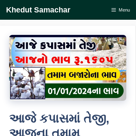
Skip
Khedut Samachar
Menu
to
content
આજે કપાસમાં તેજી,
આજના તમામ