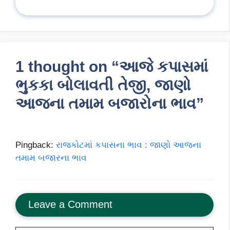
1 thought on “આજે કપાસમાં
ભુકકા બોલાવતી તેજી, જાણો
આજના તમામ બજારોના ભાવ”
Pingback:
રાજકોટમાં કપાસના ભાવ : જાણો આજના
તમામ બજારના ભાવ
Leave a Comment