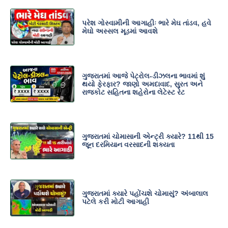
પરેશ ગોસ્વામીની આગાહીઃ ભારે મેઘ તાંડવ, હવે
મેઘો અસ્સલ મૂડમાં આવશે
ગુજરાતમાં આજે પેટ્રોલ-ડીઝલના ભાવમાં શું
થયો ફેરફાર? જાણો અમદાવાદ, સુરત અને
રાજકોટ સહિતના શહેરોના લેટેસ્ટ રેટ
ગુજરાતમાં ચોમાસાની એન્ટ્રી ક્યારે? 11થી 15
જૂન દરમિયાન વરસાદની શક્યતા
ગુજરાતમાં ક્યારે પહોંચશે ચોમાસું? અંબાલાલ
પટેલે કરી મોટી આગાહી