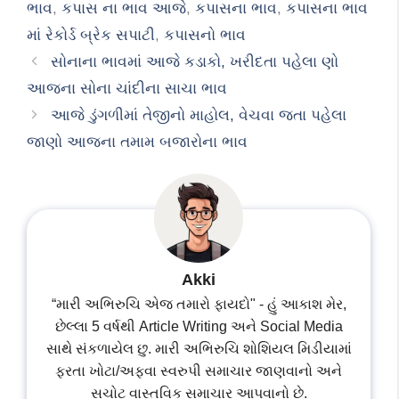
ભાવ
,
કપાસ ના ભાવ આજે
,
કપાસના ભાવ
,
કપાસના ભાવ
માં રેકોર્ડ બ્રેક સપાટી
,
કપાસનો ભાવ
સોનાના ભાવમાં આજે કડાકો, ખરીદતા પહેલા ણો
આજના સોના ચાંદીના સાચા ભાવ
આજે ડુંગળીમાં તેજીનો માહોલ, વેચવા જતા પહેલા
જાણો આજના તમામ બજારોના ભાવ
Akki
“મારી અભિરુચિ એજ તમારો ફાયદો" - હું આકાશ મેર,
છેલ્લા 5 વર્ષથી Article Writing અને Social Media
સાથે સંકળાયેલ છુ. મારી અભિરુચિ શોશિયલ મિડીયામાં
ફરતા ખોટા/અફવા સ્વરુપી સમાચાર જાણવાનો અને
સચોટ વાસ્તવિક સમાચાર આપવાનો છે.