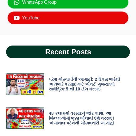
WhatsApp Group
YouTube
Recent Posts
પરેશ ગોસ્વામીની આગાહી: 2 દિવસ ભારેથી
અતિભારે વરસાદ માટે એલર્ટ, ગુજરાતમાં
સાર્વત્રિક 5 થી 10 ઈંચ વરસાદ
48 કલાકમાં વરસાદનું જોર વધશે, આ
જિલ્લાઓમાં ભુક્કા બોલાવી દેશે વરસાદ!
અંબાલાલ પટેલની ચોંકાવનારી આગાહી