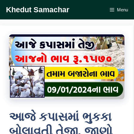
Skip
Khedut Samachar
Menu
to
content
આજે કપાસમાં ભુકકા
બોલાવતી તેજી, જાણો