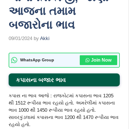
આજના તમામ
બજારોના ભાવ
09/01/2024
by
Akki
Join Now
WhatsApp Group
કપાસના બજાર ભાવ
કપાસ ના ભાવ આજે : રાજકોટમાં કપાસના ભાવ 1205
થી 1512 રૂપીયા ભાવ રહયો હતો. અમરેલીમાં કપાસના
ભાવ 1000 થી 1450 રૂપીયા ભાવ રહયો હતો.
સાવરકુંડલામાં કપાસના ભાવ 1200 થી 1470 રૂપીયા ભાવ
રહયો હતો.