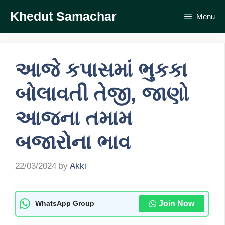
Skip
Khedut Samachar
Menu
to
content
આજે કપાસમાં ભુકકા
બોલાવતી તેજી, જાણો
આજના તમામ
બજારોના ભાવ
22/03/2024
by
Akki
Join Now
WhatsApp Group