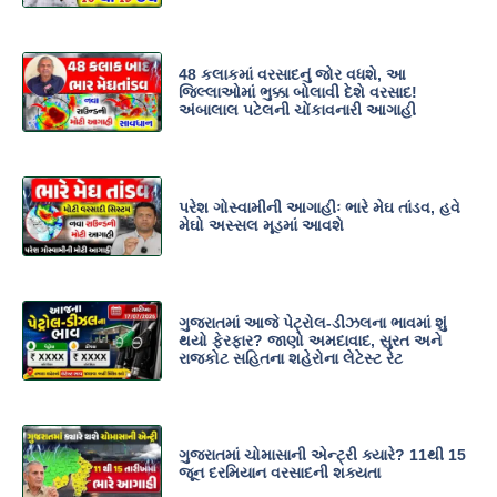
48 કલાકમાં વરસાદનું જોર વધશે, આ
જિલ્લાઓમાં ભુક્કા બોલાવી દેશે વરસાદ!
અંબાલાલ પટેલની ચોંકાવનારી આગાહી
પરેશ ગોસ્વામીની આગાહીઃ ભારે મેઘ તાંડવ, હવે
મેઘો અસ્સલ મૂડમાં આવશે
ગુજરાતમાં આજે પેટ્રોલ-ડીઝલના ભાવમાં શું
થયો ફેરફાર? જાણો અમદાવાદ, સુરત અને
રાજકોટ સહિતના શહેરોના લેટેસ્ટ રેટ
ગુજરાતમાં ચોમાસાની એન્ટ્રી ક્યારે? 11થી 15
જૂન દરમિયાન વરસાદની શક્યતા