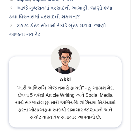
આજે ગુજરાતમાં વરસાદની આગાહી, જાણો કયા
કયા વિસ્તારોમાં વરસાદની શક્યતા?
22/24 કેરેટ સોનામાં રેકોર્ડ બ્રેક ઘટાડો, જાણો
આજના નવ રેટ
Akki
“મારી અભિરુચિ એજ તમારો ફાયદો" - હું આકાશ મેર,
છેલ્લા 5 વર્ષથી Article Writing અને Social Media
સાથે સંકળાયેલ છુ. મારી અભિરુચિ શોશિયલ મિડીયામાં
ફરતા ખોટા/અફવા સ્વરુપી સમાચાર જાણવાનો અને
સચોટ વાસ્તવિક સમાચાર આપવાનો છે.