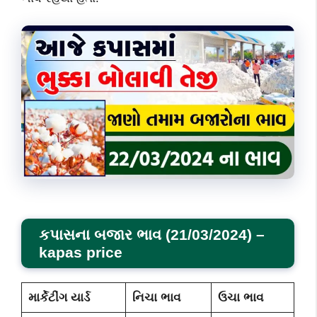
કપાસના બજાર ભાવ (21/03/2024)
–
kapas price
માર્કેટીંગ યાર્ડ
નિચા ભાવ
ઉચા ભાવ