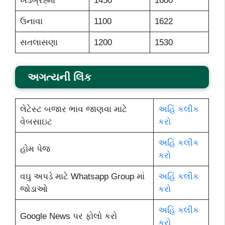
ખેડબ્રહ્મા
1450
1600
ઉનાવા
1100
1622
સતલાસણા
1200
1530
અગત્યની લિંક
લેટેસ્ટ બજાર ભાવ જાણવા માટે
અહિં કલીક
વેબસાઇટ
કરો
અહિં કલીક
હોમ પેજ
કરો
વઘુ અપડે માટે Whatsapp Group માં
અહિં કલીક
જોડાઓ
કરો
અહિં કલીક
Google News પર ફોલો કરો
કરો