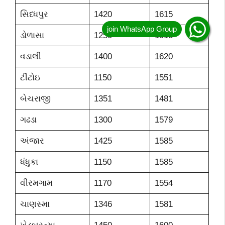
સિધ્ધપુર
1420
1615
ડોળાસા
1250
1513
વડાલી
1400
1620
ટીંટોઇ
1150
1551
બેચરાજી
1351
1481
ગઢડા
1300
1579
અંજાર
1425
1585
ધંધુકા
1150
1585
વીરમગામ
1170
1554
ચાણસ્મા
1346
1581