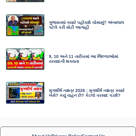
ગુજરાતમાં ક્યારે પહોંચશે ચોમાસું? અંબાલાલ
પટેલે કરી મોટી આગાહી
9, 10 અને 11 તારીખમાં આ જિલ્લાઓમાં
વરસાદની શક્યતા
મૃગશીર્ષ નક્ષત્ર 2026 : મૃગશીર્ષ નક્ષત્ર ક્યારે
બેસે? કયું વાહન છે? કેટલો વરસાદ પડશે?