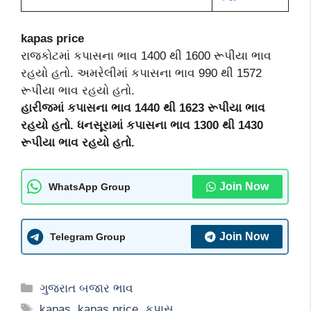
kapas price
રાજકોટમાં કપાસના ભાવ 1400 થી 1600 રૂપીયા ભાવ
રહયો હતો. અમરેલીમાં કપાસના ભાવ 990 થી 1572
રૂપીયા ભાવ રહયો હતો.
હારીજમાં કપાસના ભાવ 1440 થી 1623 રૂપીયા ભાવ
રહયો હતો. ધનસૂરામાં કપાસના ભાવ 1300 થી 1430
રૂપીયા ભાવ રહયો હતો.
Join Now
WhatsApp Group
Join Now
Telegram Group
Categories
ગુજરાત બજાર ભાવ
Tags
kapas
,
kapas price
,
કપાસ