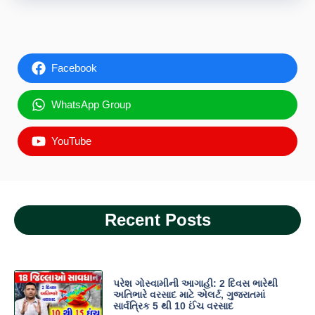
Facebook
WhatsApp Group
YouTube
Recent Posts
પરેશ ગોસ્વામીની આગાહી: 2 દિવસ ભારેથી
અતિભારે વરસાદ માટે એલર્ટ, ગુજરાતમાં
સાર્વત્રિક 5 થી 10 ઈંચ વરસાદ