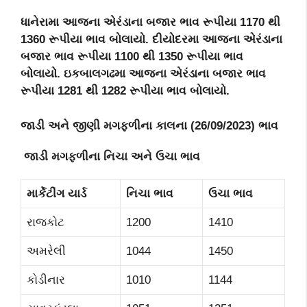
ધાનેરામા આજના એરંડાના બજાર ભાવ રૂપીયા 1170 થી
1360 રૂપીયા ભાવ બોલાયો. દીયોદરમા આજના એરંડાના
બજાર ભાવ રૂપીયા 1100 થી 1350 રૂપીયા ભાવ
બોલાયો. ઇકબાલગઢમા આજના એરંડાના બજાર ભાવ
રૂપીયા 1281 થી 1282 રૂપીયા ભાવ બોલાયો.
જાડી અને જીણી મગફળીના
કાલના (
26
/09/2023) ભાવ
જાડી મગફળીના
નિચા અને ઉચા ભાવ
માર્કેટીંગ યાર્ડ
નિચા ભાવ
ઉચા ભાવ
રાજકોટ
1200
1410
અમરેલી
1044
1450
કોડીનાર
1010
1144