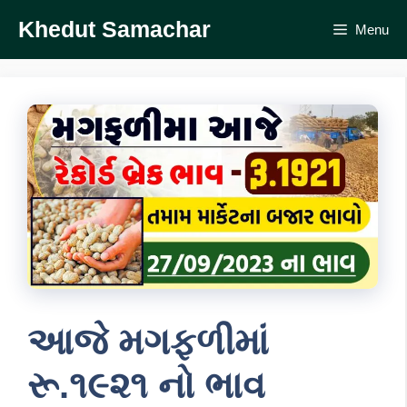
Skip
Khedut Samachar
Menu
to
content
આજે મગફળીમાં
રૂ.૧૯૨૧ નો ભાવ