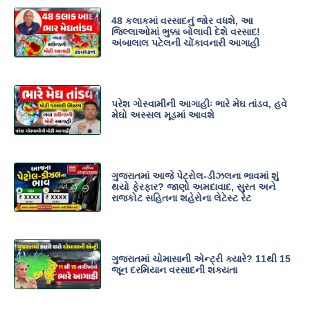
48 કલાકમાં વરસાદનું જોર વધશે, આ
જિલ્લાઓમાં ભુક્કા બોલાવી દેશે વરસાદ!
અંબાલાલ પટેલની ચોંકાવનારી આગાહી
પરેશ ગોસ્વામીની આગાહીઃ ભારે મેઘ તાંડવ, હવે
મેઘો અસ્સલ મૂડમાં આવશે
ગુજરાતમાં આજે પેટ્રોલ-ડીઝલના ભાવમાં શું
થયો ફેરફાર? જાણો અમદાવાદ, સુરત અને
રાજકોટ સહિતના શહેરોના લેટેસ્ટ રેટ
ગુજરાતમાં ચોમાસાની એન્ટ્રી ક્યારે? 11થી 15
જૂન દરમિયાન વરસાદની શક્યતા