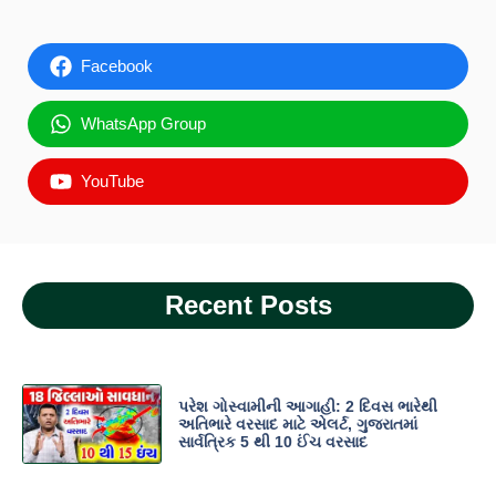
Facebook
WhatsApp Group
YouTube
Recent Posts
પરેશ ગોસ્વામીની આગાહી: 2 દિવસ ભારેથી
અતિભારે વરસાદ માટે એલર્ટ, ગુજરાતમાં
સાર્વત્રિક 5 થી 10 ઈંચ વરસાદ