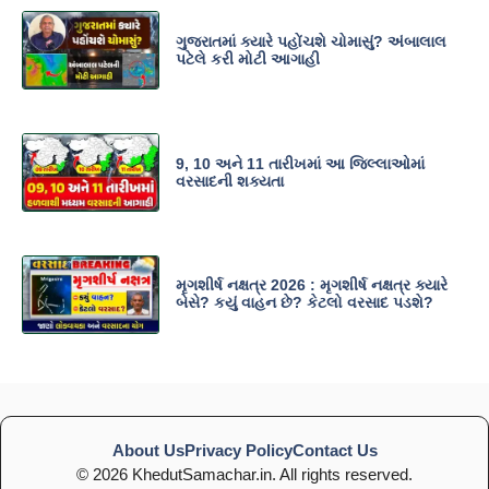
ગુજરાતમાં ક્યારે પહોંચશે ચોમાસું? અંબાલાલ
પટેલે કરી મોટી આગાહી
9, 10 અને 11 તારીખમાં આ જિલ્લાઓમાં
વરસાદની શક્યતા
મૃગશીર્ષ નક્ષત્ર 2026 : મૃગશીર્ષ નક્ષત્ર ક્યારે
બેસે? કયું વાહન છે? કેટલો વરસાદ પડશે?
About Us
Privacy Policy
Contact Us
© 2026 KhedutSamachar.in. All rights reserved.