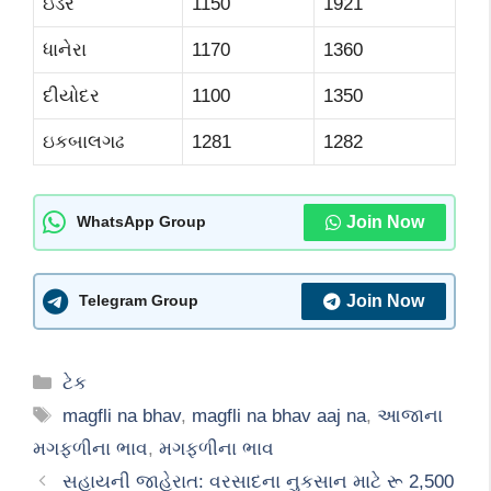
ઇડર
1150
1921
ધાનેરા
1170
1360
દીયોદર
1100
1350
ઇકબાલગઢ
1281
1282
Join Now
WhatsApp Group
Join Now
Telegram Group
Categories
ટેક
Tags
magfli na bhav
,
magfli na bhav aaj na
,
આજાના
મગફળીના ભાવ
,
મગફળીના ભાવ
સહાયની જાહેરાત: વરસાદના નુકસાન માટે રૂ 2,500