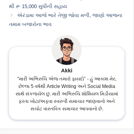
થી રૂ 15,000 સુધીની સહાય
એરંડામા આજે ભારે તેજી જોવા મળી, જાણો આજના
તમામ બજારોના ભાવ
Akki
“મારી અભિરુચિ એજ તમારો ફાયદો" - હું આકાશ મેર,
છેલ્લા 5 વર્ષથી Article Writing અને Social Media
સાથે સંકળાયેલ છુ. મારી અભિરુચિ શોશિયલ મિડીયામાં
ફરતા ખોટા/અફવા સ્વરુપી સમાચાર જાણવાનો અને
સચોટ વાસ્તવિક સમાચાર આપવાનો છે.