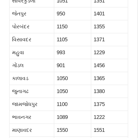
સાવરકુંડલા
1051
1351
જેતપુર
950
1401
પોરબંદર
1150
1355
વિસાવદર
1105
1371
મહુવા
993
1229
ગોંડલ
901
1456
કાલાવડ
1050
1365
જુનાગઢ
1050
1380
જામજોધપુર
1100
1375
ભાવનગર
1089
1222
માણાવદર
1550
1551