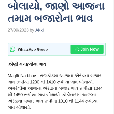
બોલાયો, જાણો આજના
તમામ બજારોના ભાવ
27/09/2023
by
Akki
Join Now
WhatsApp Group
ઝીણી
મગફળીના ભાવ
Magfli Na bhav : રાજકોટમા આજના એરંડાના બજાર
ભાવ રૂપીયા 1200 થી 1410 રૂપીયા ભાવ બોલાયો.
અમરેલીમા આજના એરંડાના બજાર ભાવ રૂપીયા 1044
થી 1450 રૂપીયા ભાવ બોલાયો. કોડીનારમા આજના
એરંડાના બજાર ભાવ રૂપીયા 1010 થી 1144 રૂપીયા
ભાવ બોલાયો.