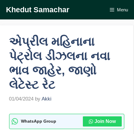
Skip
Khedut Samachar
Menu
to
content
એપ્રીલ મહિનાના
પેટ્રોલ ડીઝલના નવા
ભાવ જાહેર, જાણો
લેટેસ્ટ રેટ
01/04/2024
by
Akki
Join Now
WhatsApp Group