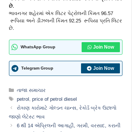
છે.
ભાવનગર શહેરમાં એક લિટર પેટ્રોલની કિંમત 96.57
રૂપિયા અને ડીઝલની કિંમત 92.25 રૂપિયા પ્રતિ લિટર
છે.
Join Now
WhatsApp Group
Join Now
Telegram Group
Categories
તાજા સમાચાર
Tags
petrol
,
price of petrol diesel
રોકાણ કારોમાટે ગોલ્ડન ચાન્સ, રેકોર્ડ બ્રેક ઉછાળો
જાણો લેટેસ્ટ ભાવ
6 થી 14 એપ્રિલની આગાહી, ગરમી, વરસાદ, કરાની