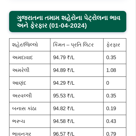
ગુજરાતના તમામ શહેરોના પેટ્રોલના ભાવ
અને ફેરફાર (01-04-2024)
શહેર/જિલ્લો
કિંમત – પ્રતિ લિટર
ફેરફાર
અમદાવાદ
94.79 ₹/L
0.35
અમરેલી
94.89 ₹/L
1.08
આણંદ
94.29 ₹/L
0
અરવલ્લી
95.53 ₹/L
0.35
બનાસ કાંઠા
94.82 ₹/L
0.19
ભરૂચ
94.58 ₹/L
0.43
ભાવનગર
96.57 ₹/L
0.79