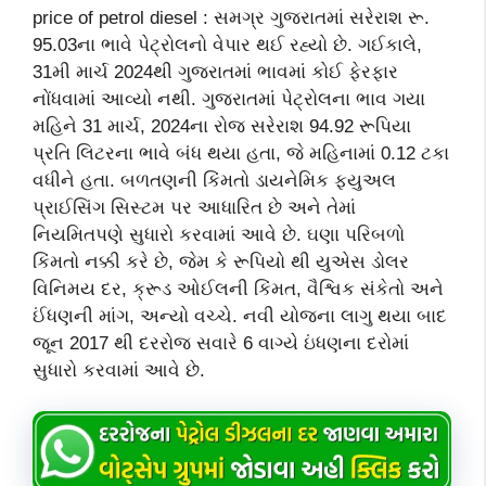
price of petrol diesel : સમગ્ર ગુજરાતમાં સરેરાશ રૂ.
95.03ના ભાવે પેટ્રોલનો વેપાર થઈ રહ્યો છે. ગઈકાલે,
31મી માર્ચ 2024થી ગુજરાતમાં ભાવમાં કોઈ ફેરફાર
નોંધવામાં આવ્યો નથી. ગુજરાતમાં પેટ્રોલના ભાવ ગયા
મહિને 31 માર્ચ, 2024ના રોજ સરેરાશ 94.92 રૂપિયા
પ્રતિ લિટરના ભાવે બંધ થયા હતા, જે મહિનામાં 0.12 ટકા
વધીને હતા. બળતણની કિંમતો ડાયનેમિક ફ્યુઅલ
પ્રાઈસિંગ સિસ્ટમ પર આધારિત છે અને તેમાં
નિયમિતપણે સુધારો કરવામાં આવે છે. ઘણા પરિબળો
કિંમતો નક્કી કરે છે, જેમ કે રૂપિયો થી યુએસ ડોલર
વિનિમય દર, ક્રૂડ ઓઈલની કિંમત, વૈશ્વિક સંકેતો અને
ઈંધણની માંગ, અન્યો વચ્ચે. નવી યોજના લાગુ થયા બાદ
જૂન 2017 થી દરરોજ સવારે 6 વાગ્યે ઇંધણના દરોમાં
સુધારો કરવામાં આવે છે.