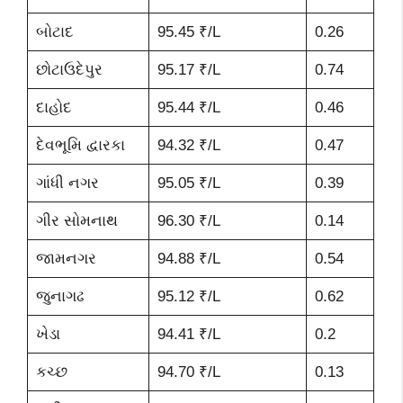
બોટાદ
95.45 ₹/L
0.26
છોટાઉદેપુર
95.17 ₹/L
0.74
દાહોદ
95.44 ₹/L
0.46
દેવભૂમિ દ્વારકા
94.32 ₹/L
0.47
ગાંધી નગર
95.05 ₹/L
0.39
ગીર સોમનાથ
96.30 ₹/L
0.14
જામનગર
94.88 ₹/L
0.54
જુનાગઢ
95.12 ₹/L
0.62
ખેડા
94.41 ₹/L
0.2
કચ્છ
94.70 ₹/L
0.13