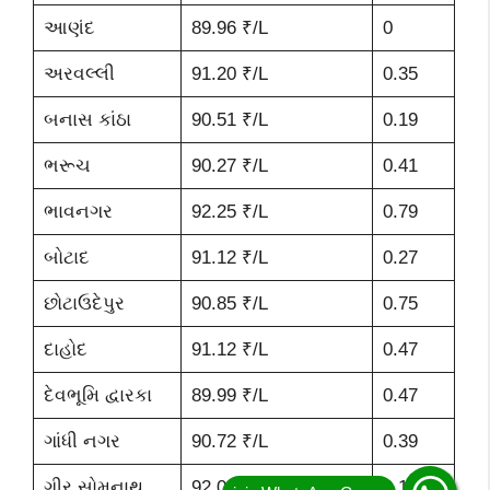
આણંદ
89.96 ₹/L
0
અરવલ્લી
91.20 ₹/L
0.35
બનાસ કાંઠા
90.51 ₹/L
0.19
ભરૂચ
90.27 ₹/L
0.41
ભાવનગર
92.25 ₹/L
0.79
બોટાદ
91.12 ₹/L
0.27
છોટાઉદેપુર
90.85 ₹/L
0.75
દાહોદ
91.12 ₹/L
0.47
દેવભૂમિ દ્વારકા
89.99 ₹/L
0.47
ગાંધી નગર
90.72 ₹/L
0.39
ગીર સોમનાથ
92.00 ₹/L
0.14