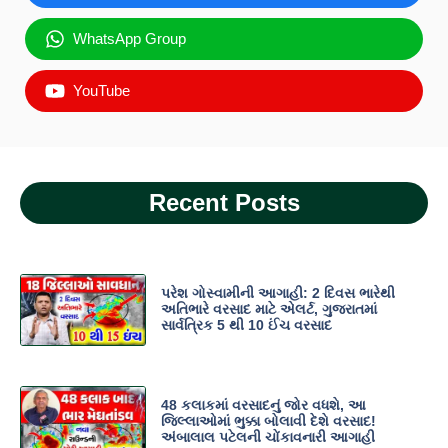
WhatsApp Group
YouTube
Recent Posts
પરેશ ગોસ્વામીની આગાહી: 2 દિવસ ભારેથી
અતિભારે વરસાદ માટે એલર્ટ, ગુજરાતમાં
સાર્વત્રિક 5 થી 10 ઈંચ વરસાદ
48 કલાકમાં વરસાદનું જોર વધશે, આ
જિલ્લાઓમાં ભુક્કા બોલાવી દેશે વરસાદ!
અંબાલાલ પટેલની ચોંકાવનારી આગાહી