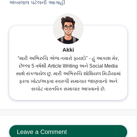
અંબાલાલ પટેલની આગાહી
Akki
“મારી અભિરુચિ એજ તમારો ફાયદો" - હું આકાશ મેર,
છેલ્લા 5 વર્ષથી Article Writing અને Social Media
સાથે સંકળાયેલ છુ. મારી અભિરુચિ શોશિયલ મિડીયામાં
ફરતા ખોટા/અફવા સ્વરુપી સમાચાર જાણવાનો અને
સચોટ વાસ્તવિક સમાચાર આપવાનો છે.
Leave a Comment