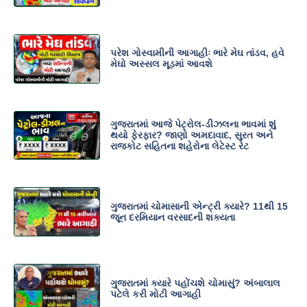
પરેશ ગોસ્વામીની આગાહીઃ ભારે મેઘ તાંડવ, હવે
મેઘો અસ્સલ મૂડમાં આવશે
ગુજરાતમાં આજે પેટ્રોલ-ડીઝલના ભાવમાં શું
થયો ફેરફાર? જાણો અમદાવાદ, સુરત અને
રાજકોટ સહિતના શહેરોના લેટેસ્ટ રેટ
ગુજરાતમાં ચોમાસાની એન્ટ્રી ક્યારે? 11થી 15
જૂન દરમિયાન વરસાદની શક્યતા
ગુજરાતમાં ક્યારે પહોંચશે ચોમાસું? અંબાલાલ
પટેલે કરી મોટી આગાહી