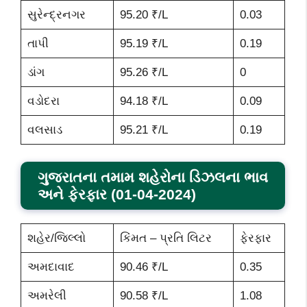
સુરેન્દ્રનગર
95.20 ₹/L
0.03
તાપી
95.19 ₹/L
0.19
ડાંગ
95.26 ₹/L
0
વડોદરા
94.18 ₹/L
0.09
વલસાડ
95.21 ₹/L
0.19
ગુજરાતના તમામ શહેરોના ડિઝલના ભાવ
અને ફેરફાર (01-04-2024)
શહેર/જિલ્લો
કિંમત – પ્રતિ લિટર
ફેરફાર
અમદાવાદ
90.46 ₹/L
0.35
અમરેલી
90.58 ₹/L
1.08