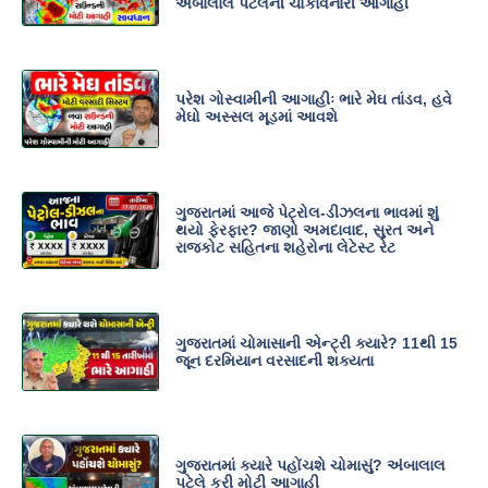
અંબાલાલ પટેલની ચોંકાવનારી આગાહી
પરેશ ગોસ્વામીની આગાહીઃ ભારે મેઘ તાંડવ, હવે
મેઘો અસ્સલ મૂડમાં આવશે
ગુજરાતમાં આજે પેટ્રોલ-ડીઝલના ભાવમાં શું
થયો ફેરફાર? જાણો અમદાવાદ, સુરત અને
રાજકોટ સહિતના શહેરોના લેટેસ્ટ રેટ
ગુજરાતમાં ચોમાસાની એન્ટ્રી ક્યારે? 11થી 15
જૂન દરમિયાન વરસાદની શક્યતા
ગુજરાતમાં ક્યારે પહોંચશે ચોમાસું? અંબાલાલ
પટેલે કરી મોટી આગાહી