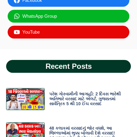
Facebook
WhatsApp Group
YouTube
Recent Posts
પરેશ ગોસ્વામીની આગાહી: 2 દિવસ ભારેથી
અતિભારે વરસાદ માટે એલર્ટ, ગુજરાતમાં
સાર્વત્રિક 5 થી 10 ઈંચ વરસાદ
48 કલાકમાં વરસાદનું જોર વધશે, આ
જિલ્લાઓમાં ભુક્કા બોલાવી દેશે વરસાદ!