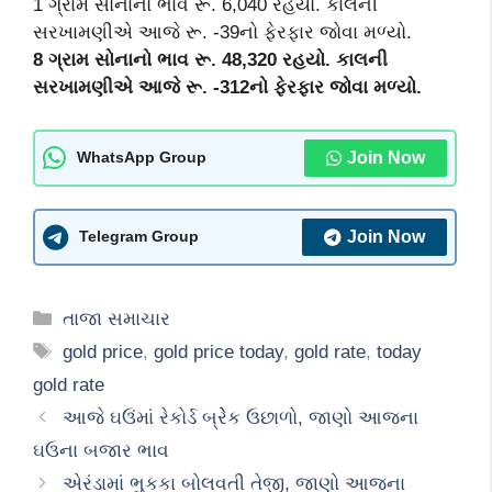
1 ગ્રામ સોનાનો ભાવ રૂ. 6,040 રહયો. કાલની
સરખામણીએ આજે રૂ. -39નો ફેરફાર જોવા મળ્યો.
8 ગ્રામ સોનાનો ભાવ રૂ. 48,320 રહયો. કાલની
સરખામણીએ આજે રૂ. -312નો ફેરફાર જોવા મળ્યો.
Join Now
WhatsApp Group
Join Now
Telegram Group
Categories
તાજા સમાચાર
Tags
gold price
,
gold price today
,
gold rate
,
today
gold rate
આજે ઘઉંમાં રેકોર્ડ બ્રેેક ઉછાળો, જાણો આજના
ઘઉના બજાર ભાવ
એરંડામાં ભુકકા બોલવતી તેજી, જાણો આજના