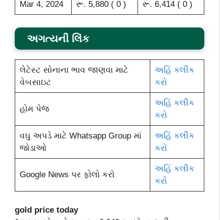
Mar 4, 2024
રૂ. 5,880 ( 0 )
રૂ. 6,414 ( 0 )
અગત્યની લિંક
લેટેસ્ટ સોનાના ભાવ જાણવા માટે
અહિં કલીક
વેબસાઇટ
કરો
અહિં કલીક
હોમ પેજ
કરો
વઘુ અપડે માટે Whatsapp Group માં
અહિં કલીક
જોડાઓ
કરો
અહિં કલીક
Google News પર ફોલો કરો
કરો
gold price today