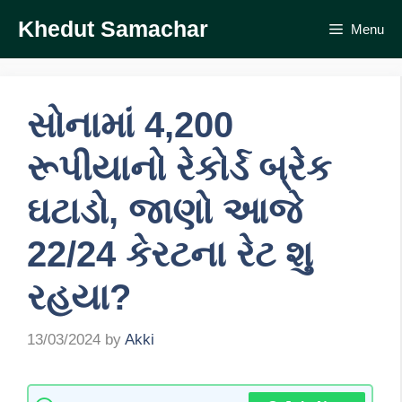
Skip
Khedut Samachar
Menu
to
content
સોનામાં 4,200
રૂપીયાનો રેકોર્ડ બ્રેેક
ઘટાડો, જાણો આજે
22/24 કેરટના રેટ શુ
રહયા?
13/03/2024
by
Akki