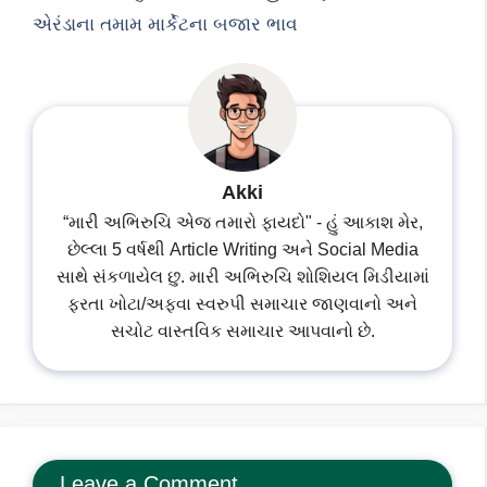
એરંડાના તમામ માર્કેટના બજાર ભાવ
Akki
“મારી અભિરુચિ એજ તમારો ફાયદો" - હું આકાશ મેર,
છેલ્લા 5 વર્ષથી Article Writing અને Social Media
સાથે સંકળાયેલ છુ. મારી અભિરુચિ શોશિયલ મિડીયામાં
ફરતા ખોટા/અફવા સ્વરુપી સમાચાર જાણવાનો અને
સચોટ વાસ્તવિક સમાચાર આપવાનો છે.
Leave a Comment