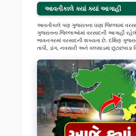
આવતીકાલે ક્યાં ક્યાં આગાહી
આવતીકાલે પણ ગુજરાતના ઘણા જિલ્લામાં વરસાદ
ગુજરાતના જિલ્લાઓમાં વરસાદની આગાહી રહેલી છ
ભાવનગરમાં વરસાદની શક્યતા છે. દક્ષિણ ગુજરાત
તાપી, ડાંગ, નવસારી અને વલસાડમાં છૂટાછવાડા 