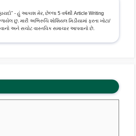
ો" - હું આકાશ મેર, છેલ્લા 5 વર્ષથી Article Writing
ળાયેલ છુ. મારી અભિરુચિ શોશિયલ મિડીયામાં ફરતા ખોટા/
વાનો અને સચોટ વાસ્તવિક સમાચાર આપવાનો છે.