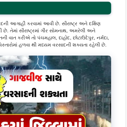
ની આગાહી કરવામાં આવી છે. સૌરાષ્ટ્ર અને દક્ષિણ
ે. તેમાં સૌરાષ્ટ્રમાં ગીર સોમનાથ, અમરેલી અને
ની વાત કરીએ તો પંચમહાલ, દાહોદ, છોટાઉદેપુર, નર્મદા,
વિસ્તારોમાં હળવા થી મધ્યમ વરસાદની શક્યતા રહેલી છે.