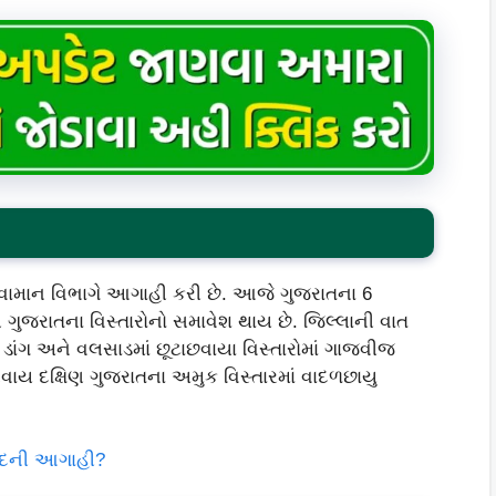
હવામાન વિભાગે આગાહી કરી છે. આજે ગુજરાતના 6
ણ ગુજરાતના વિસ્તારોનો સમાવેશ થાય છે. જિલ્લાની વાત
ડાંગ અને વલસાડમાં છૂટાછવાયા વિસ્તારોમાં ગાજવીજ
ાય દક્ષિણ ગુજરાતના અમુક વિસ્તારમાં વાદળછાયુ
સાદની આગાહી?