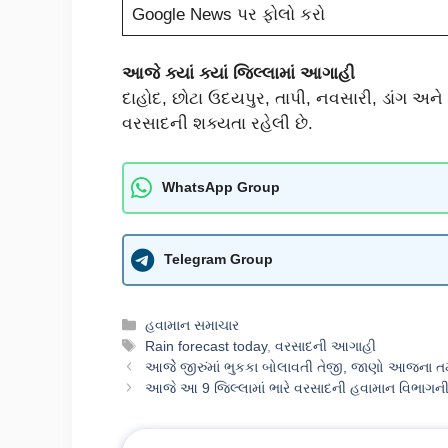
Google News પર ફોલો કરો
આજે ક્યાં ક્યાં જિલ્લામાં આગાહી
દાહોદ, છોટા ઉદયપુર, તાપી, નવસારી, ડાંગ અને
વરસાદની શક્યતા રહેલી છે.
WhatsApp Group
Telegram Group
Categories
હવામાન સમાચાર
Tags
Rain forecast today
,
વરસાદની આગાહી
આજેે જીરુંમાં ભુકકા બોલાવતી તેજી, જાણો આજના 
આજે આ 9 જિલ્લામાં ભારે વરસાદની હવામાન વિભાગ