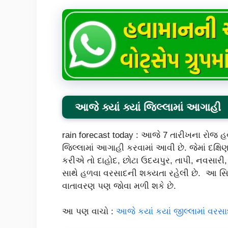
આજે ક્યાં ક્યાં જિલ્લામાં આગાહી
rain forecast today : આજે 7 તારીખના રોજ 
જિલ્લામાં આગાહી કરવામાં આવી છે. જેમાં દક્ષિ
કરીએ તો દાહોદ, છોટા ઉદયપુર, તાપી, નવસારી, 
સાથે હળવા વરસાદની શક્યતા રહેલી છે. આ સિવ
વાતાવરણ પણ જોવા મળી શકે છે.
આ પણ વાચો :
આજે કયાં કયાં જીલ્લામાં વર