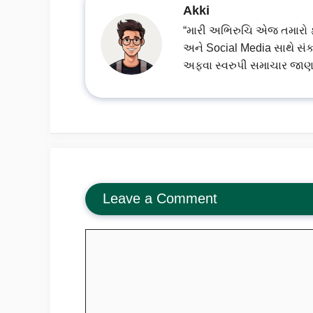
Akki
“મારી અભિરુચિ એજ તમારો ફાયદ
અને Social Media સાથે સંક
અફવા સ્વરુપી સમાચાર જાણ
Leave a Comment
Comment