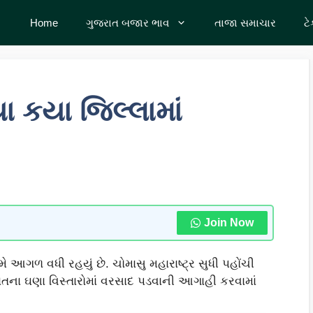
Home
ગુજરાત બજાર ભાવ
તાજા સમાચાર
ટ
 કયા જિલ્લામાં
Join Now
ીમે આગળ વધી રહયું છે. ચોમાસુ મહારાષ્ટ્ર સુધી પહોંચી
રાતના ઘણા વિસ્તારોમાં વરસાદ પડવાની આગાહી કરવામાં