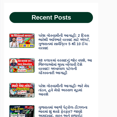
Recent Posts
પરેશ ગોસ્વામીની આગાહી: 2 દિવસ
ભારેથી અતિભારે વરસાદ માટે એલર્ટ,
ગુજરાતમાં સાર્વત્રિક 5 થી 10 ઈંચ
વરસાદ
48 કલાકમાં વરસાદનું જોર વધશે, આ
જિલ્લાઓમાં ભુક્કા બોલાવી દેશે
વરસાદ! અંબાલાલ પટેલની
ચોંકાવનારી આગાહી
પરેશ ગોસ્વામીની આગાહીઃ ભારે મેઘ
તાંડવ, હવે મેઘો અસ્સલ મૂડમાં
આવશે
ગુજરાતમાં આજે પેટ્રોલ-ડીઝલના
ભાવમાં શું થયો ફેરફાર? જાણો
અમદાવાદ, સુરત અને રાજકોટ