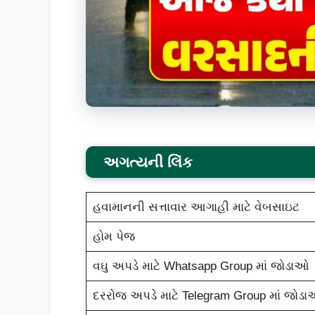
અગત્યની લિંક
હવામાનની સત્તાવાર આગાહી માટે વેબસાઇટ
હોમ પેજ
વઘુ અપડે માટે Whatsapp Group માં જોડાઓ
દરરોજ અપડે માટે Telegram Group માં જોડ