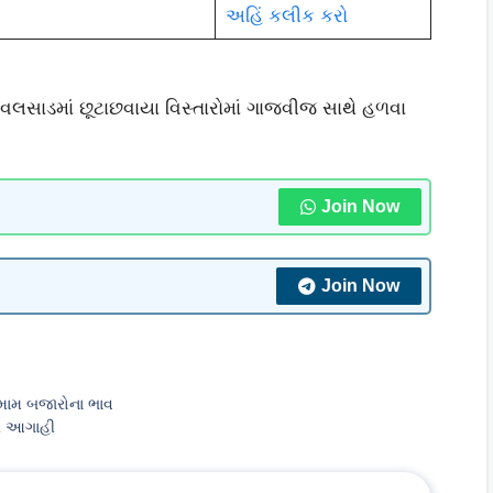
અહિં કલીક કરો
 વલસાડમાં છૂટાછવાયા વિસ્તારોમાં ગાજવીજ સાથે હળવા
Join Now
Join Now
તમામ બજારોના ભાવ
ની આગાહી