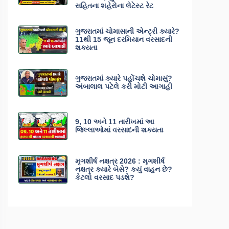
સહિતના શહેરોના લેટેસ્ટ રેટ
ગુજરાતમાં ચોમાસાની એન્ટ્રી ક્યારે?
11થી 15 જૂન દરમિયાન વરસાદની
શક્યતા
ગુજરાતમાં ક્યારે પહોંચશે ચોમાસું?
અંબાલાલ પટેલે કરી મોટી આગાહી
9, 10 અને 11 તારીખમાં આ
જિલ્લાઓમાં વરસાદની શક્યતા
મૃગશીર્ષ નક્ષત્ર 2026 : મૃગશીર્ષ
નક્ષત્ર ક્યારે બેસે? કયું વાહન છે?
કેટલો વરસાદ પડશે?