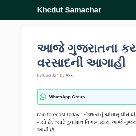
Skip
Khedut Samachar
to
content
આજે ગુજરાતના કયા
વરસાદની આગાહી
07/06/2024
by
Akki
WhatsApp Group
rain forecast today : નૈઋત્યનું ચોમાસુ ધીમે ધ
ગયો છે. ત્યારે હવામાન વિભાગ દ્વારા આજે ગુજ
આવી છે.