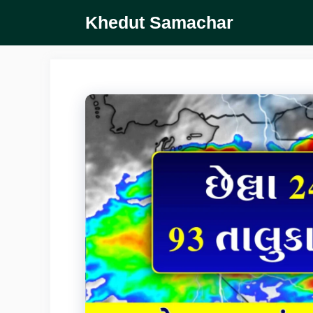
Skip
Khedut Samachar
to
content