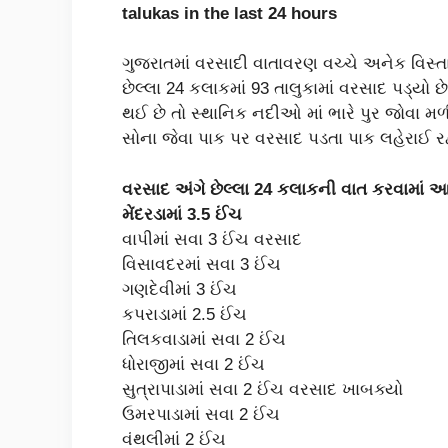
talukas in the last 24 hours
ગુજરાતમાં વરસાદી વાતાવરણ વચ્ચે અનેક વિસ્તા
છેલ્લા 24 કલાકમાં 93 તાલુકામાં વરસાદ પડ્ય
થઈ છે તો સ્થાનિક નદીઓ માં ભારે પુર જોવા મળ
સોના જેવા પાક પર વરસાદ પડતા પાક લહેરાઈ રહ્
વરસાદ અંગે છેલ્લા 24 કલાકની વાત કરવામાં આવે
મેંદરડામાં 3.5 ઈંચ
વાપીમાં સવા 3 ઈંચ વરસાદ
વિસાવદરમાં સવા 3 ઈંચ
ગણદેવીમાં 3 ઈંચ
કપરાડામાં 2.5 ઈંચ
તિલકવાડામાં સવા 2 ઈંચ
ધોરાજીમાં સવા 2 ઈંચ
સુત્રાપાડામાં સવા 2 ઈંચ વરસાદ ખાબક્યો
ઉમરપાડામાં સવા 2 ઈંચ
વંથલીમાં 2 ઈંચ