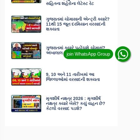
સહિતના શહેરોના લેટેસ્ટ રેટ
ગુજરાતમાં ચોમાસાની એન્ટ્રી ક્યારે?
11થી 15 જૂન દરમિયાન વરસાદની
શક્યતા
ગુજરાતમાં ક્યારે પહોંચશે ચોમાસું?
અંબાલાલ પટેલે કરી મોટી આગાહી
9, 10 અને 11 તારીખમાં આ
જિલ્લાઓમાં વરસાદની શક્યતા
મૃગશીર્ષ નક્ષત્ર 2026 : મૃગશીર્ષ
નક્ષત્ર ક્યારે બેસે? કયું વાહન છે?
કેટલો વરસાદ પડશે?