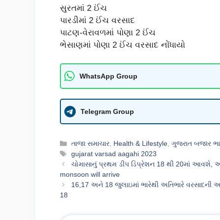
સુરતમાં 2 ઈંચ
પારડીમાં 2 ઈંચ વરસાદ
પાટણ-વેરાવળમાં પોણા 2 ઈંચ
ભેસાણમાં પોણા 2 ઈંચ વરસાદ નોંધાયો
WhatsApp Group
Telegram Group
Categories
તાજા સમાચાર
,
Health & Lifestyle
,
ગુજરાત બજાર ભ
Tags
gujarat varsad aagahi 2023
ચોમાસાનું પ્રથમ ડીપ ડિપ્રેશન 18 થી 20માં આવશે, 
monsoon will arrive
16,17 અને 18 જુલાઇમાં ભારેથી અતિભારે વરસાદની આ
18