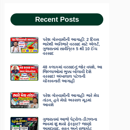
Recent Posts
પરેશ ગોસ્વામીની આગાહી: 2 દિવસ
ભારેથી અતિભારે વરસાદ માટે એલર્ટ,
ગુજરાતમાં સાર્વત્રિક 5 થી 10 ઈંચ
વરસાદ
48 કલાકમાં વરસાદનું જોર વધશે, આ
જિલ્લાઓમાં ભુક્કા બોલાવી દેશે
વરસાદ! અંબાલાલ પટેલની
ચોંકાવનારી આગાહી
પરેશ ગોસ્વામીની આગાહીઃ ભારે મેઘ
તાંડવ, હવે મેઘો અસ્સલ મૂડમાં
આવશે
ગુજરાતમાં આજે પેટ્રોલ-ડીઝલના
ભાવમાં શું થયો ફેરફાર? જાણો
અમદાવાદ, સુરત અને રાજકોટ