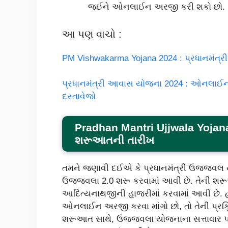
જઈને ઓનલાઈન અરજી કરી શકો છો.
આ પણ વાચો :
PM Vishwakarma Yojana 2024 : પ્રધાનમંત્
પ્રધાનમંત્રી આવાસ યોજના 2024 : ઓનલાઈન
દસ્તાવેજો
Pradhan Mantri Ujjwala Yoj
શરૂઆતની તારીખ
તમને જણાવી દઈએ કે પ્રધાનમંત્રી ઉજ્જવલ
ઉજ્જવલા 2.0 શરૂ કરવામાં આવી છે. તેની શરૂઆત 
આદિત્યનાથજીની હાજરીમાં કરવામાં આવી છે. હ
ઓનલાઈન અરજી કરવા માંગો છો, તો તેની પ્રક
શરૂઆત સાથે, ઉજ્જવલા યોજનાના સત્તાવાર પો