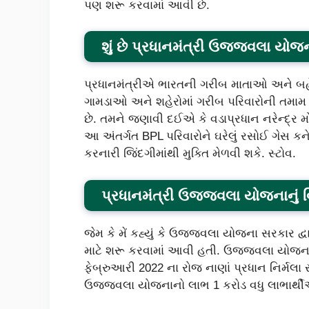
પણ શરૂ કરવામાં આવી છે.
શું છે પ્રધાનમંત્રી ઉજ્જવલા યોજ
પ્રધાનમંત્રીએ ભારતની ગરીબ માતાઓ અને બ
ગામડાઓ અને શહેરોમાં ગરીબ પરિવારોની તમામ
છે. તમને જણાવી દઈએ કે વડાપ્રધાન નરેન્દ્
આ અંતર્ગત BPL પરિવારોને ઘરેલું રસોઈ ગેસ ક
કરનારી જિંદગીમાંથી મુક્તિ મેળવી શકે. સ્ટોવ.
પ્રધાનમંત્રી ઉજ્જવલા યોજનાનું 
જેમ કે મેં કહ્યું કે ઉજ્જવલા યોજના સરકાર દ્
માટે શરૂ કરવામાં આવી હતી. ઉજ્જવલા યોજના હ
ફેબ્રુઆરી 2022 ના રોજ નાણાં પ્રધાન નિર્મલ
ઉજ્જવલા યોજનાનો લાભ 1 કરોડ વધુ લાભાર્થીઓ