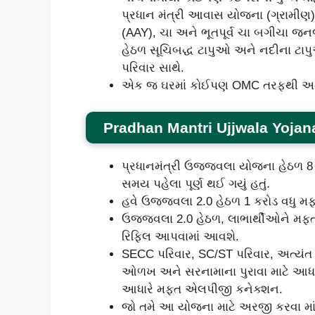
પ્રધાન મંત્રી આવાસ યોજના (ગ્રામીણ)
(AAY), ચા અને ભૂતપૂર્વ ચા બગીચા જ
હેઠળ સૂચિબદ્ધ ટાપુઓ અને નદીના ટ
પરિવાર સાથે.
એક જ ઘરમાં કોઈપણ OMC તરફથી અન્
Pradhan Mantri
Ujjwala Yoja
પ્રધાનમંત્રી ઉજ્જવલા યોજના હેઠળ 8 
સમય પહેલા પૂર્ણ થઈ ગયું હતું.
હવે ઉજ્જવલા 2.0 હેઠળ 1 કરોડ વધુ મફત 
ઉજ્જવલા 2.0 હેઠળ, લાભાર્થીઓને મફ
રિફિલ આપવામાં આવશે.
SECC પરિવાર, SC/ST પરિવાર, અત્યંત પ
ઓળખ અને સરનામાના પુરાવા માટે આધાર કાર
આધારે મફત એલપીજી કનેક્શન.
જો તમે આ યોજના માટે અરજી કરવા માંગ