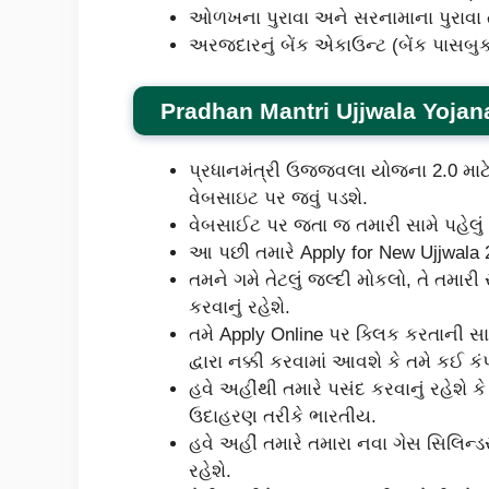
ઓળખના પુરાવા અને સરનામાના પુરાવા ત
અરજદારનું બેંક એકાઉન્ટ (બેંક પાસબુ
Pradhan Mantri Ujjwala Yoj
પ્રધાનમંત્રી ઉજ્જવલા યોજના 2.0 માટ
વેબસાઇટ પર જવું પડશે.
વેબસાઈટ પર જતા જ તમારી સામે પહેલું 
આ પછી તમારે Apply for New Ujjwala 2.
તમને ગમે તેટલું જલ્દી મોકલો, તે તમ
કરવાનું રહેશે.
તમે Apply Online પર ક્લિક કરતાની સા
દ્વારા નક્કી કરવામાં આવશે કે તમે કઈ ક
હવે અહીંથી તમારે પસંદ કરવાનું રહેશે ક
ઉદાહરણ તરીકે ભારતીય.
હવે અહીં તમારે તમારા નવા ગેસ સિલિન્
રહેશે.