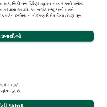
ટે, સિટી ગેસ ડિસ્ટ્રિબ્યુશન નેટવર્ક અને ઘરોમાં
ઓમાં કરવામાં આવશે. આ બજેટ રજૂ કરતી વખતે
લોકડાઉન દરમિયાન કોઈપણ વિક્ષેપ વિના ઈંધણ પૂરું
લાભાર્થીઓ
આવેલ લોકો.
સૂચિબદ્ધ છે.
ેની પાત્રતા