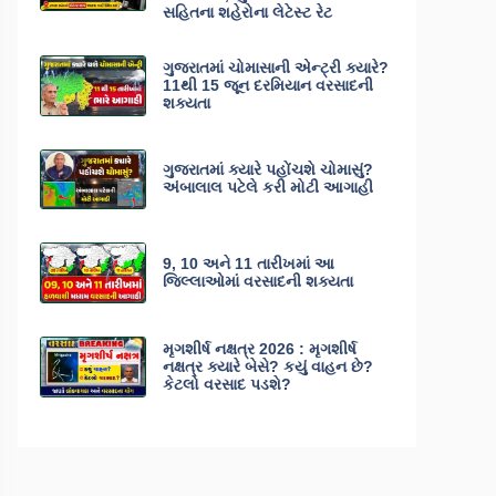
સહિતના શહેરોના લેટેસ્ટ રેટ
ગુજરાતમાં ચોમાસાની એન્ટ્રી ક્યારે?
11થી 15 જૂન દરમિયાન વરસાદની
શક્યતા
ગુજરાતમાં ક્યારે પહોંચશે ચોમાસું?
અંબાલાલ પટેલે કરી મોટી આગાહી
9, 10 અને 11 તારીખમાં આ
જિલ્લાઓમાં વરસાદની શક્યતા
મૃગશીર્ષ નક્ષત્ર 2026 : મૃગશીર્ષ
નક્ષત્ર ક્યારે બેસે? કયું વાહન છે?
કેટલો વરસાદ પડશે?