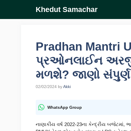
Skip
Khedut Samachar
to
content
Pradhan Mantri U
પ્રઓનલાઈન અરજી 
મળશે? જાણો સંંપુર્
02/02/2024
by
Akki
WhatsApp Group
નાણાકીય વર્ષ 2022-23ના કેન્દ્રીય બજેટમાં,