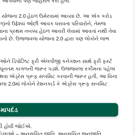
 આપવાની પણ જાહેરાત કરી હતી.
 યોજના 2.0 હેઠળ ઉમેરવામાં આવ્યા છે. આ એક કરોડ
ળ)નો ઉદ્દેશ્ય ઓછી આવક ધરાવતા પરિવારોને, તેમજ
ાના પ્રથમ તબક્કા હેઠળ આવરી લેવામાં આવતાં નથી તેવા
નો છે. ઉજ્જવલા યોજના 2.0 દ્વારા પણ લોકોને લાભ
ઓને ડિપોઝિટ ફ્રી એલપીજી કનેક્શન સાથે ફ્રી ફર્સ્ટ
્યૂનતમ કાગળની જરૂર પડશે. ઉજ્જવલા સ્કીમના પહેલા
 અથવા એડ્રેસ પ્રૂફ સબમિટ કરવાની જરૂર હતી, આ વિના
 2.0માં લોકોને રેશનકાર્ડ કે એડ્રેસ પ્રૂફ સબમિટ
માપદંડ
ષની હોવી જોઈએ.
 મહિલાઓ – અનુસૂચિત જાતિ, અનુસૂચિત જનજાતિ,