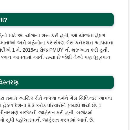
ના?
હેનો માટે આ યોજના શરૂ કરી હતી, આ યોજના હેઠળ
 માતાઓ અને બહેનોના ઘરે રાંધણ ગેસ કનેક્શન આપવાના
ર મોદીએ 1 મે, 2016ના રોજ PMUY ની શરૂઆત કરી હતી.
નેક્શન આપવામાં આવી રહ્યા છે જેથી તેઓ પણ ધૂમ્રપાન
વિસ્તરણ
વારા તમામ આર્થિક રીતે નબળા વર્ગને ગેસ સિલિન્ડર આપવા
ેઠળ દેશના 8.3 કરોડ પરિવારોને ફાયદો થયો છે. 1
ા સીતારમણે બજેટની જાહેરાત કરી હતી. બજેટમાં
 સુધી પહોંચાડવાની જાહેરાત કરવામાં આવી છે.