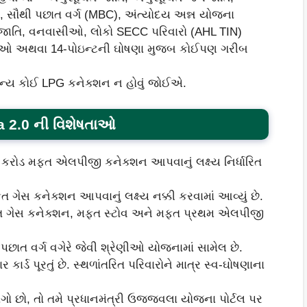
, સૌથી પછાત વર્ગ (MBC), અંત્યોદય અન્ન યોજના
નજાતિ, વનવાસીઓ, લોકો SECC પરિવારો (AHL TIN)
ાપુઓ અથવા 14-પોઇન્ટની ઘોષણા મુજબ કોઈપણ ગરીબ
ય કોઈ LPG કનેક્શન ન હોવું જોઈએ.
na
2.0 ની વિશેષતાઓ
કરોડ મફત એલપીજી કનેક્શન આપવાનું લક્ષ્ય નિર્ધારિત
ગેસ કનેક્શન આપવાનું લક્ષ્ય નક્કી કરવામાં આવ્યું છે.
ત ગેસ કનેક્શન, મફત સ્ટોવ અને મફત પ્રથમ એલપીજી
છાત વર્ગ વગેરે જેવી શ્રેણીઓ યોજનામાં સામેલ છે.
્ડ પૂરતું છે. સ્થળાંતરિત પરિવારોને માત્ર સ્વ-ઘોષણાના
ો છો, તો તમે પ્રધાનમંત્રી ઉજ્જવલા યોજના પોર્ટલ પર