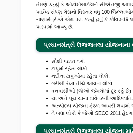
તેમણે કહ્યું કે ઓટોમોબાઈલને સીએનજી આપવા મા
પાઈપ્ડ રાંધણ ગેસનો વિસ્તાર વધુ 100 જિલ્લા
નાણામંત્રીએ એમ પણ કહ્યું હતું કે કોવિડ-19 
પાડવામાં આવ્યું છે.
પ્રધાનમંત્રી ઉજ્જવલા યોજનાના 
સૌથી પછાત વર્ગ.
ટાપુમાં રહેતા લોકો.
નદીના ટાપુઓમાં રહેતા લોકો.
ગરીબી રેખા નીચે આવતા લોકો.
વનવાસીઓ (જેઓ જંગલોમાં દૂર રહે છે)
ચા અને પૂચ ચાના વાવેતરની આદિજાતિ.
અંત્યોદય યોજના હેઠળ આવરી લેવામાં 
તે બધા લોકો કે જેઓ SECC 2011 હેઠળ 
પ્રધાનમંત્રી ઉજ્જવલા યોજના માટ