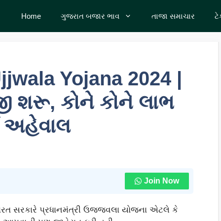
Home
ગુજરાત બજાર ભાવ
તાજા સમાચાર
ટ
jjwala Yojana 2024 |
શરૂ, કોને કોને લાભ
ણ અહેવાલ
Join Now
 ભારત સરકારે પ્રધાનમંત્રી ઉજ્જવલા યોજના એટલે કે