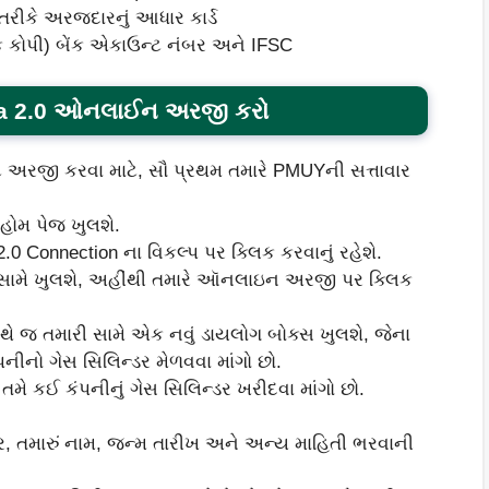
રીકે અરજદારનું આધાર કાર્ડ
ક કોપી) બેંક એકાઉન્ટ નંબર અને IFSC
ana 2.0 ઓનલાઈન અરજી કરો
ે અરજી કરવા માટે, સૌ પ્રથમ તમારે PMUYની સત્તાવાર
હોમ પેજ ખુલશે.
0 Connection ના વિકલ્પ પર ક્લિક કરવાનું રહેશે.
ારી સામે ખુલશે, અહીંથી તમારે ઑનલાઇન અરજી પર ક્લિક
થે જ તમારી સામે એક નવું ડાયલોગ બોક્સ ખુલશે, જેના
ંપનીનો ગેસ સિલિન્ડર મેળવવા માંગો છો.
ે તમે કઈ કંપનીનું ગેસ સિલિન્ડર ખરીદવા માંગો છો.
ડર, તમારું નામ, જન્મ તારીખ અને અન્ય માહિતી ભરવાની