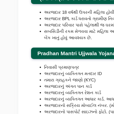
અરજદાર 18 વર્ષથી ઉપરની મહિલા હો
અરજદાર BPL કાર્ડ ધરાવતો ગ્રામીણ ન
અરજદાર પરિવાર પાસે પહેલાથી જ ઘરમ
સબસિડીની રકમ મેળવવા માટે મહિલા અર
બેંક ખાતું હોવું આવશ્યક છે.
Pradhan Mantri Ujjwala Yojana 
નિવાસી પ્રમાણપત્ર
અરજદારનું વ્યક્તિગત મતદાર ID
તમારા ગ્રાહકને જાણો (KYC)
અરજદારનું અંગત પાન કાર્ડ
અરજદારનું વ્યક્તિગત રેશન કાર્ડ
અરજદારનું વ્યક્તિગત આધાર કાર્ડ. આધાર
અરજદારનો સક્રિય મોબાઈલ નંબર. (મ
અરજદારનો પાસપોર્ટ સાઇઝનો ફોટો. (પા