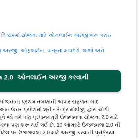
રી વિશ્વકર્મા યોજના માટે ઓનલાઈન અરજી શરૂ કરાઇ
 અરજી, ઓફલાઈન, પાત્રતા માપદંડો, લાભો અને
ana 2.0 ઓનલાઈન અરજી કરવાની
 યોજનાના પ્રથમ તબક્કાની અપાર સફળતા બાદ
ઉત્તર પ્રદેશમાં શ્રી નરેન્દ્ર મોદીજી દ્વારા યોગી
વે જો તમે પણ પ્રધાનમંત્રી ઉજ્જવલા યોજના 2.0 માટે
્રિયા પણ શરૂ થઈ ગઈ છે. 10 ઓગસ્ટે ઉજ્જવલા 2.0 ની
ર્ટલ પર ઉજ્જવલા 2.0 માટે અરજી કરવાની પ્રક્રિયા