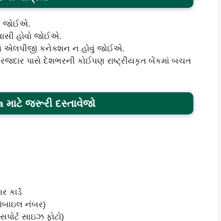
વી જોઈએ.
િવાસી હોવો જોઈએ.
ાં એલપીજી કનેક્શન ન હોવું જોઈએ.
જદાર પાસે દેશભરની કોઈપણ રાષ્ટ્રીયકૃત બેંકમાં બચત
માટે જરૂરી દસ્તાવેજો
 કાર્ડ
ોબાઇલ નંબર)
સપોર્ટ સાઇઝ ફોટો)