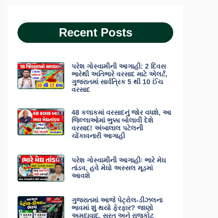
Recent Posts
પરેશ ગોસ્વામીની આગાહી: 2 દિવસ
ભારેથી અતિભારે વરસાદ માટે એલર્ટ,
ગુજરાતમાં સાર્વત્રિક 5 થી 10 ઈંચ
વરસાદ
48 કલાકમાં વરસાદનું જોર વધશે, આ
જિલ્લાઓમાં ભુક્કા બોલાવી દેશે
વરસાદ! અંબાલાલ પટેલની
ચોંકાવનારી આગાહી
પરેશ ગોસ્વામીની આગાહીઃ ભારે મેઘ
તાંડવ, હવે મેઘો અસ્સલ મૂડમાં
આવશે
ગુજરાતમાં આજે પેટ્રોલ-ડીઝલના
ભાવમાં શું થયો ફેરફાર? જાણો
અમદાવાદ, સુરત અને રાજકોટ