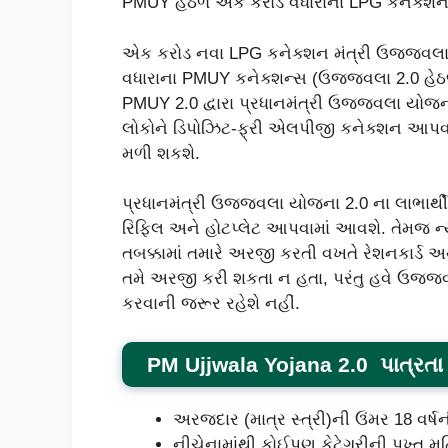
PMUY હેઠળ એક કરોડ વધારાના LPG કનેક્શન
એક કરોડ નવા LPG કનેક્શન મંત્રી ઉજ્જવલા
વધારાના PMUY કનેક્શન્સ (ઉજ્જવલા 2.0 હેઠ
PMUY 2.0 દ્વારા પ્રધાનમંત્રી ઉજ્જવલા યોજન
લોકોને ડિપોઝિટ-ફ્રી એલપીજી કનેક્શન આપવા
મળી શકશે.
પ્રધાનમંત્રી ઉજ્જવલા યોજના 2.0 ના લાભાર્થી
રિફિલ અને હોટપ્લેટ આપવામાં આવશે. તેમજ ન
તબક્કામાં તમારે અરજી કરતી વખતે રેશનકાર્ડ
તમે અરજી કરી શકતા ન હતા, પરંતુ હવે ઉજ્જવલા
કરવાની જરૂર રહેશે નહીં.
PM Ujjwala Yojana 2.0 પાત્રતા 
અરજદાર (માત્ર સ્ત્રી)ની ઉંમર 18 વર્
નીચેનામાંથી કોઈપણ કેટેગરીની પુખ્ત