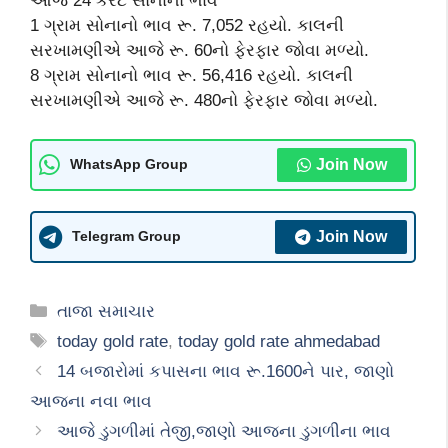
આજે 24 કેરેટ સોનાનો ભાવ
1 ગ્રામ સોનાનો ભાવ રૂ. 7,052 રહયો. કાલની
સરખામણીએ આજે રૂ. 60નો ફેરફાર જોવા મળ્યો.
8 ગ્રામ સોનાનો ભાવ રૂ. 56,416 રહયો. કાલની
સરખામણીએ આજે રૂ. 480નો ફેરફાર જોવા મળ્યો.
Join Now
WhatsApp Group
Join Now
Telegram Group
Categories
તાજા સમાચાર
Tags
today gold rate
,
today gold rate ahmedabad
14 બજારોમાં કપાસના ભાવ રૂ.1600ને પાર, જાણો
આજના નવા ભાવ
આજે ડુગળીમાં તેજી,જાણો આજના ડુગળીના ભાવ