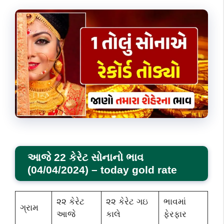
આજે 22 કેરેટ સોનાનો ભાવ
(04/04/2024) – today gold rate
૨૨ કેરેટ
૨૨ કેરેટ ગઇ
ભાવમાં
ગ્રામ
આજે
કાલે
ફેરફાર