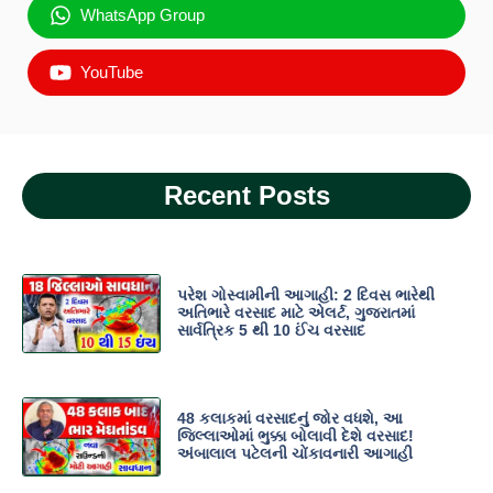
WhatsApp Group
YouTube
Recent Posts
પરેશ ગોસ્વામીની આગાહી: 2 દિવસ ભારેથી
અતિભારે વરસાદ માટે એલર્ટ, ગુજરાતમાં
સાર્વત્રિક 5 થી 10 ઈંચ વરસાદ
48 કલાકમાં વરસાદનું જોર વધશે, આ
જિલ્લાઓમાં ભુક્કા બોલાવી દેશે વરસાદ!
અંબાલાલ પટેલની ચોંકાવનારી આગાહી