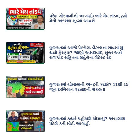
પરેશ ગોસ્વામીની આગાહીઃ ભારે મેઘ તાંડવ, હવે
મેઘો અસ્સલ મૂડમાં આવશે
ગુજરાતમાં આજે પેટ્રોલ-ડીઝલના ભાવમાં શું
થયો ફેરફાર? જાણો અમદાવાદ, સુરત અને
રાજકોટ સહિતના શહેરોના લેટેસ્ટ રેટ
ગુજરાતમાં ચોમાસાની એન્ટ્રી ક્યારે? 11થી 15
જૂન દરમિયાન વરસાદની શક્યતા
ગુજરાતમાં ક્યારે પહોંચશે ચોમાસું? અંબાલાલ
પટેલે કરી મોટી આગાહી