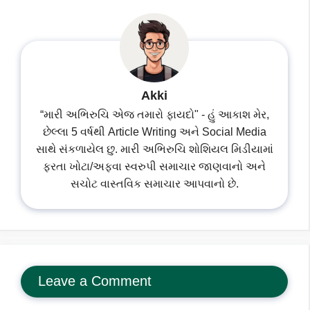
Akki
“મારી અભિરુચિ એજ તમારો ફાયદો" - હું આકાશ મેર,
છેલ્લા 5 વર્ષથી Article Writing અને Social Media
સાથે સંકળાયેલ છુ. મારી અભિરુચિ શોશિયલ મિડીયામાં
ફરતા ખોટા/અફવા સ્વરુપી સમાચાર જાણવાનો અને
સચોટ વાસ્તવિક સમાચાર આપવાનો છે.
Leave a Comment