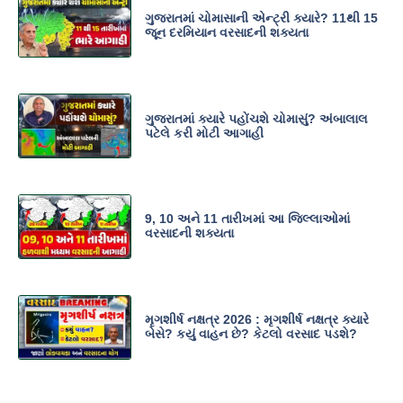
ગુજરાતમાં ચોમાસાની એન્ટ્રી ક્યારે? 11થી 15
જૂન દરમિયાન વરસાદની શક્યતા
ગુજરાતમાં ક્યારે પહોંચશે ચોમાસું? અંબાલાલ
પટેલે કરી મોટી આગાહી
9, 10 અને 11 તારીખમાં આ જિલ્લાઓમાં
વરસાદની શક્યતા
મૃગશીર્ષ નક્ષત્ર 2026 : મૃગશીર્ષ નક્ષત્ર ક્યારે
બેસે? કયું વાહન છે? કેટલો વરસાદ પડશે?