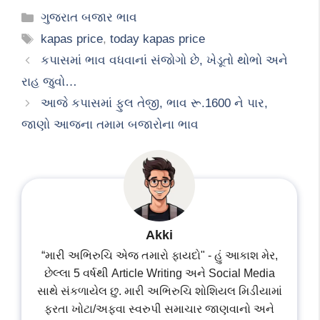
Categories
ગુજરાત બજાર ભાવ
Tags
kapas price
,
today kapas price
કપાસમાં ભાવ વધવાનાં સંજોગો છે, ખેડૂતો થોભો અને
રાહ જુવો…
આજે કપાસમાં ફુલ તેજી, ભાવ રૂ.1600 ને પાર,
જાણો આજના તમામ બજારોના ભાવ
Akki
“મારી અભિરુચિ એજ તમારો ફાયદો" - હું આકાશ મેર,
છેલ્લા 5 વર્ષથી Article Writing અને Social Media
સાથે સંકળાયેલ છુ. મારી અભિરુચિ શોશિયલ મિડીયામાં
ફરતા ખોટા/અફવા સ્વરુપી સમાચાર જાણવાનો અને