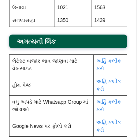
ઉનાવા
1021
1563
સતલાસણા
1350
1439
અગત્યની લિંક
લેટેસ્ટ બજાર ભાવ જાણવા માટે
અહિં કલીક
વેબસાઇટ
કરો
અહિં કલીક
હોમ પેજ
કરો
વઘુ અપડે માટે Whatsapp Group માં
અહિં કલીક
જોડાઓ
કરો
અહિં કલીક
Google News પર ફોલો કરો
કરો