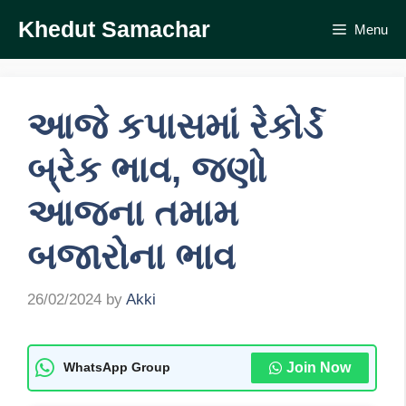
Skip
Khedut Samachar
Menu
to
content
આજે કપાસમાં રેકોર્ડ
બ્રેક ભાવ, જણો
આજના તમામ
બજારોના ભાવ
26/02/2024
by
Akki
Join Now
WhatsApp Group