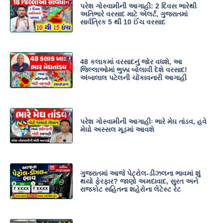
પરેશ ગોસ્વામીની આગાહી: 2 દિવસ ભારેથી
અતિભારે વરસાદ માટે એલર્ટ, ગુજરાતમાં
સાર્વત્રિક 5 થી 10 ઈંચ વરસાદ
48 કલાકમાં વરસાદનું જોર વધશે, આ
જિલ્લાઓમાં ભુક્કા બોલાવી દેશે વરસાદ!
અંબાલાલ પટેલની ચોંકાવનારી આગાહી
પરેશ ગોસ્વામીની આગાહીઃ ભારે મેઘ તાંડવ, હવે
મેઘો અસ્સલ મૂડમાં આવશે
ગુજરાતમાં આજે પેટ્રોલ-ડીઝલના ભાવમાં શું
થયો ફેરફાર? જાણો અમદાવાદ, સુરત અને
રાજકોટ સહિતના શહેરોના લેટેસ્ટ રેટ