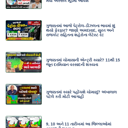
મેઘો અસ્સલ મૂડમાં આવશે
ગુજરાતમાં આજે પેટ્રોલ-ડીઝલના ભાવમાં શું
થયો ફેરફાર? જાણો અમદાવાદ, સુરત અને
રાજકોટ સહિતના શહેરોના લેટેસ્ટ રેટ
ગુજરાતમાં ચોમાસાની એન્ટ્રી ક્યારે? 11થી 15
જૂન દરમિયાન વરસાદની શક્યતા
ગુજરાતમાં ક્યારે પહોંચશે ચોમાસું? અંબાલાલ
પટેલે કરી મોટી આગાહી
9, 10 અને 11 તારીખમાં આ જિલ્લાઓમાં