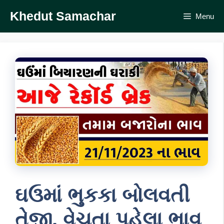
Skip
Khedut Samachar
Menu
to
content
ઘઉમાં ભુકકા બોલવતી
તેજી, વેચતા પહેલા ભાવ