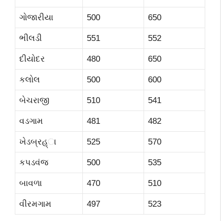
ગોજારીયા
500
650
ભીલડી
551
552
દીયોદર
480
650
કલોલ
500
600
બેચરાજી
510
541
વડગામ
481
482
ખેડબ્રહ્ા
525
570
કપડવંજ
500
535
બાવળા
470
510
વીરમગામ
497
523