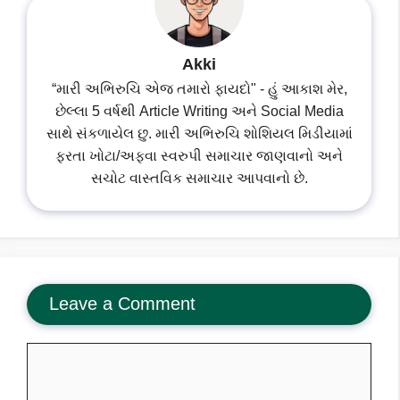
Akki
“મારી અભિરુચિ એજ તમારો ફાયદો" - હું આકાશ મેર,
છેલ્લા 5 વર્ષથી Article Writing અને Social Media
સાથે સંકળાયેલ છુ. મારી અભિરુચિ શોશિયલ મિડીયામાં
ફરતા ખોટા/અફવા સ્વરુપી સમાચાર જાણવાનો અને
સચોટ વાસ્તવિક સમાચાર આપવાનો છે.
Leave a Comment
Comment