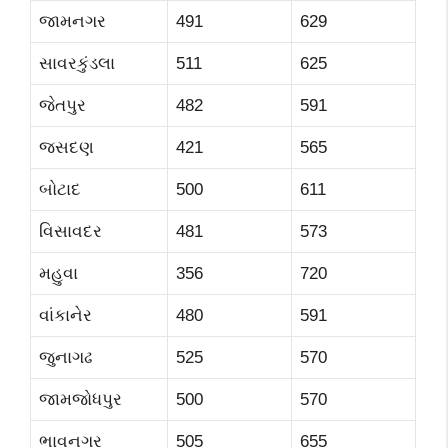
જામનગર
491
629
સાવરકુંડલા
511
625
જેતપુર
482
591
જસદણ
421
565
બોટાદ
500
611
વિસાવદર
481
573
મહુવા
356
720
વાંકાનેર
480
591
જુનાગઢ
525
570
જામજોધપુર
500
570
ભાવનગર
505
655