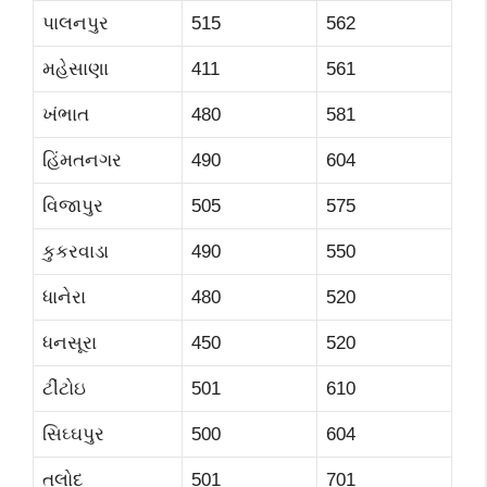
પાલનપુર
515
562
મહેસાણા
411
561
ખંભાત
480
581
હિંમતનગર
490
604
વિજાપુર
505
575
કુકરવાડા
490
550
ધાનેરા
480
520
ધનસૂરા
450
520
ટીંટોઇ
501
610
સિઘ્ઘપુર
500
604
તલોદ
501
701