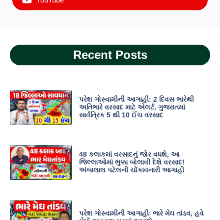
Recent Posts
પરેશ ગોસ્વામીની આગાહી: 2 દિવસ ભારેથી
અતિભારે વરસાદ માટે એલર્ટ, ગુજરાતમાં
સાર્વત્રિક 5 થી 10 ઈંચ વરસાદ
48 કલાકમાં વરસાદનું જોર વધશે, આ
જિલ્લાઓમાં ભુક્કા બોલાવી દેશે વરસાદ!
અંબાલાલ પટેલની ચોંકાવનારી આગાહી
પરેશ ગોસ્વામીની આગાહીઃ ભારે મેઘ તાંડવ, હવે