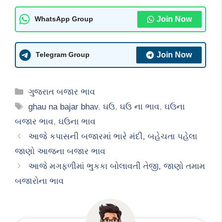
Join Now
WhatsApp Group
Join Now
Telegram Group
Categories
ગુજરાત બજાર ભાવ
Tags
ghau na bajar bhav
,
ઘઉ
,
ઘઉ ના ભાવ
,
ઘઉના
બજાર ભાવ
,
ઘઉના ભાવ
આજે કપાસની બજારમાં ભારે મંદી, બહેચતા પહેલા
જાણો આજના બજાર ભાવ
આજે મગફળીમાં ભુકકા બોલાવતી તેજી, જાણો તમામ
બજારોના ભાવ