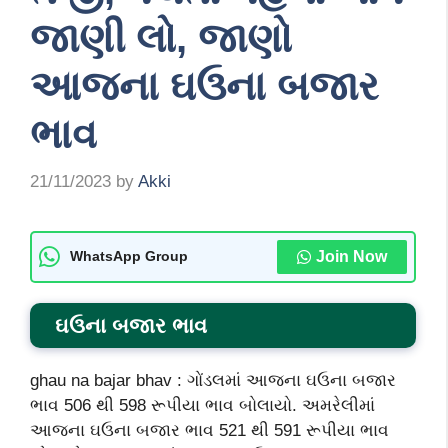
જાણી લો, જાણો
આજના ઘઉના બજાર
ભાવ
21/11/2023
by
Akki
Join Now
WhatsApp Group
ઘઉના બજાર ભાવ
ghau na bajar bhav : ગોંડલમાં આજના ઘઉના બજાર
ભાવ 506 થી 598 રૂપીયા ભાવ બોલાયો. અમરેલીમાં
આજના ઘઉના બજાર ભાવ 521 થી 591 રૂપીયા ભાવ