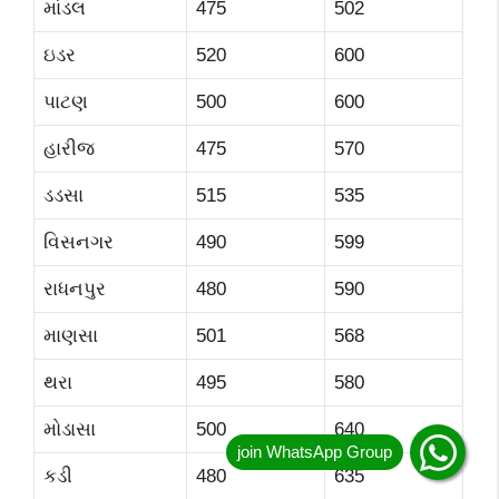
માંડલ
475
502
ઇડર
520
600
પાટણ
500
600
હારીજ
475
570
ડડસા
515
535
વિસનગર
490
599
રાધનપુર
480
590
માણસા
501
568
થરા
495
580
મોડાસા
500
640
કડી
480
635