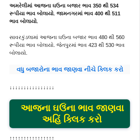
અમરેલીમાં આજના ઘઉના બજાર ભાવ 350 થી 534
રૂપીયા ભાવ બોલાયો. જામનગરમાં ભાવ 400 થી 511
ભાવ બોલાયો.
સાવરકુંડલામાં આજના ઘઉના બજાર ભાવ 480 થી 560
રૂપીયા ભાવ બોલાયો. જેતપુરમાં ભાવ 423 થી 530 ભાવ
બોલાયો.
વધુ બજારોના ભાવ જાણવા નીચે ક્લિક કરો
↓↓↓↓↓↓↓↓↓↓↓↓↓↓↓↓
આજના ઘઉંના ભાવ જાણવા
અહિં ક્લિક કરો
↑↑↑↑↑↑↑↑↑↑↑↑↑↑↑↑