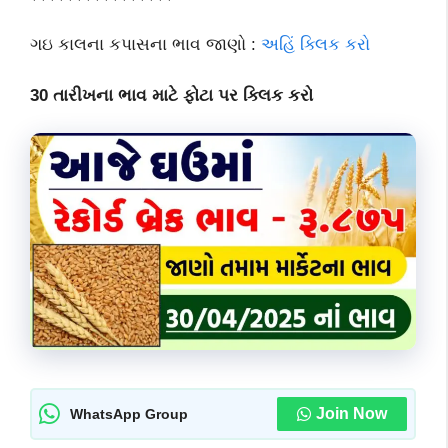
ગઇ કાલના કપાસના ભાવ જાણો :
અહિં ક્લિક કરો
30 તારીખના ભાવ માટે ફોટા પર ક્લિક કરો
Join Now
WhatsApp Group