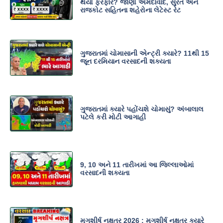
થયો ફેરફાર? જાણો અમદાવાદ, સુરત અને
રાજકોટ સહિતના શહેરોના લેટેસ્ટ રેટ
ગુજરાતમાં ચોમાસાની એન્ટ્રી ક્યારે? 11થી 15
જૂન દરમિયાન વરસાદની શક્યતા
ગુજરાતમાં ક્યારે પહોંચશે ચોમાસું? અંબાલાલ
પટેલે કરી મોટી આગાહી
9, 10 અને 11 તારીખમાં આ જિલ્લાઓમાં
વરસાદની શક્યતા
મૃગશીર્ષ નક્ષત્ર 2026 : મૃગશીર્ષ નક્ષત્ર ક્યારે