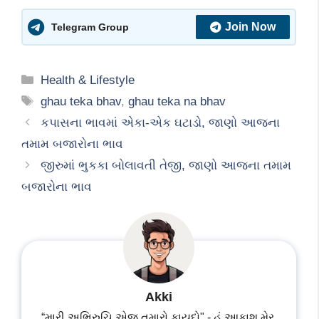
Join Now
Telegram Group
Categories
Health & Lifestyle
Tags
ghau teka bhav
,
ghau teka na bhav
કપાસના ભાવમાં એકા-એક ઘટાડો, જાણો આજના
તમામ બજારોના ભાવ
જીરુમાં ભુકકા બોલાવતી તેજી, જાણો આજના તમામ
બજારોના ભાવ
Akki
“મારી અભિરુચિ એજ તમારો ફાયદો" - હું આકાશ મેર,