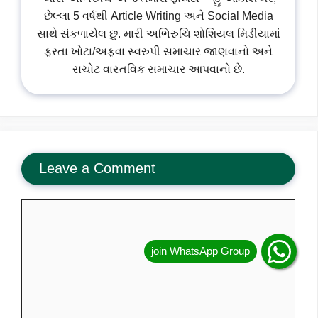
છેલ્લા 5 વર્ષથી Article Writing અને Social Media
સાથે સંકળાયેલ છુ. મારી અભિરુચિ શોશિયલ મિડીયામાં
ફરતા ખોટા/અફવા સ્વરુપી સમાચાર જાણવાનો અને
સચોટ વાસ્તવિક સમાચાર આપવાનો છે.
Leave a Comment
Comment