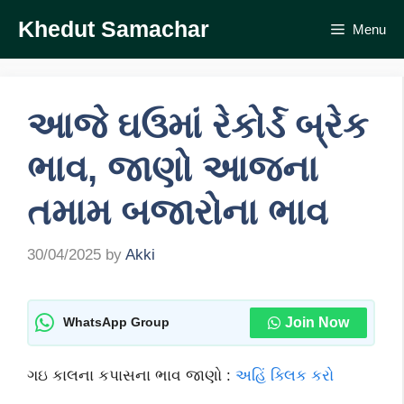
Skip
Khedut Samachar
Menu
to
content
આજે ઘઉમાં રેકોર્ડ બ્રેક
ભાવ, જાણો આજના
તમામ બજારોના ભાવ
30/04/2025
by
Akki
Join Now
WhatsApp Group
ગઇ કાલના કપાસના ભાવ જાણો :
અહિં ક્લિક કરો