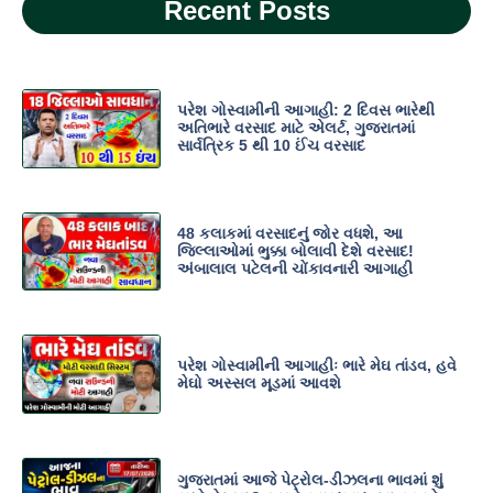
Recent Posts
પરેશ ગોસ્વામીની આગાહી: 2 દિવસ ભારેથી
અતિભારે વરસાદ માટે એલર્ટ, ગુજરાતમાં
સાર્વત્રિક 5 થી 10 ઈંચ વરસાદ
48 કલાકમાં વરસાદનું જોર વધશે, આ
જિલ્લાઓમાં ભુક્કા બોલાવી દેશે વરસાદ!
અંબાલાલ પટેલની ચોંકાવનારી આગાહી
પરેશ ગોસ્વામીની આગાહીઃ ભારે મેઘ તાંડવ, હવે
મેઘો અસ્સલ મૂડમાં આવશે
ગુજરાતમાં આજે પેટ્રોલ-ડીઝલના ભાવમાં શું