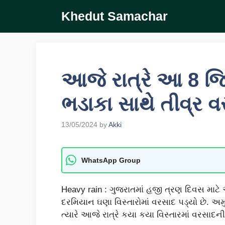
Skip
Khedut Samachar
to
content
આજે રાત્રે આ 8 જિ
ભડાકા સાથે તીવ્ર 
13/05/2024
by
Akki
WhatsApp Group
Heavy rain : ગુજરાતમાં હજી ત્રણ દિવસ મા
દરમિયાન ઘણા વિસ્તારોમાં વરસાદ પડ્યો છે. અમુ
ત્યારે આજે રાત્રે કયા કયા વિસ્તારમાં વરસાદન