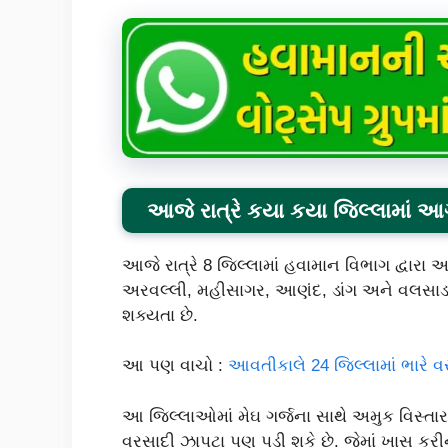
આજે રાત્રે કયા કયા જિલ્લામાં આ
આજે રાત્રે 8 જિલ્લામાં હવામાન વિભાગ દ્વારા આ
અરવલ્લી, મહીસાગર, આણંદ, ડાંગ અને વલસાડમ
શક્યતા છે.
આ પણ વાચો :
આવતીકાલે 24 જિલ્લામાં ભારે 
આ જિલ્લાઓમાં મેઘ ગર્જના સાથે અમુક વિસ્તારમ
વરસાદી ઝાપટા પણ પડી શકે છે. જેમાં ખાસ કરી