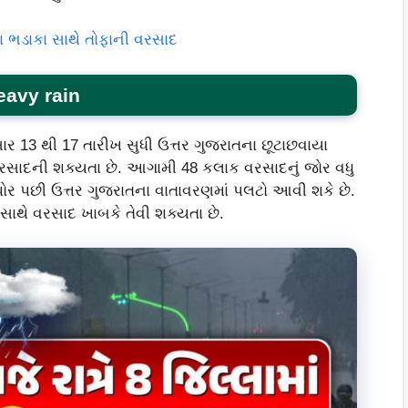
 ભડાકા સાથે તોફાની વરસાદ
eavy rain
 13 થી 17 તારીખ સુધી ઉત્તર ગુજરાતના છૂટાછવાયા
રસાદની શક્યતા છે. આગામી 48 કલાક વરસાદનું જોર વધુ
પોર પછી ઉત્તર ગુજરાતના વાતાવરણમાં પલટો આવી શકે છે.
સાથે વરસાદ ખાબકે તેવી શક્યતા છે.