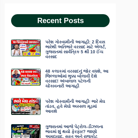
Recent Posts
પરેશ ગોસ્વામીની આગાહી: 2 દિવસ
ભારેથી અતિભારે વરસાદ માટે એલર્ટ,
ગુજરાતમાં સાર્વત્રિક 5 થી 10 ઈંચ
વરસાદ
48 કલાકમાં વરસાદનું જોર વધશે, આ
જિલ્લાઓમાં ભુક્કા બોલાવી દેશે
વરસાદ! અંબાલાલ પટેલની
ચોંકાવનારી આગાહી
પરેશ ગોસ્વામીની આગાહીઃ ભારે મેઘ
તાંડવ, હવે મેઘો અસ્સલ મૂડમાં
આવશે
ગુજરાતમાં આજે પેટ્રોલ-ડીઝલના
ભાવમાં શું થયો ફેરફાર? જાણો
અમદાવાદ, સુરત અને રાજકોટ