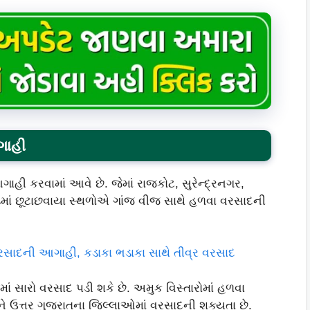
ગાહી
ગાહી કરવામાં આવે છે. જેમાં રાજકોટ, સુરેન્દ્રનગર,
ાં છૂટાછવાયા સ્થળોએ ગાંજ વીજ સાથે હળવા વરસાદની
વરસાદની આગાહી, કડાકા ભડાકા સાથે તીવ્ર વરસાદ
ાં સારો વરસાદ પડી શકે છે. અમુક વિસ્તારોમાં હળવા
ને ઉત્તર ગુજરાતના જિલ્લાઓમાં વરસાદની શક્યતા છે.