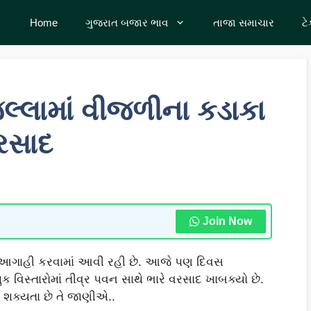
Home
ગુજરાત બજાર ભાવ
તાજા સમાચાર
ટ
લ્લામાં વીજળીના કડાકા
વરસાદ
Join Now
ટે આગાહી કરવામાં આવી રહી છે. આજે પણ દિવસ
ક વિસ્તારોમાં તીવ્ર પવન સાથે ભારે વરસાદ ખાબક્યો છે.
ી શક્યતા છે તે જાણીએ..