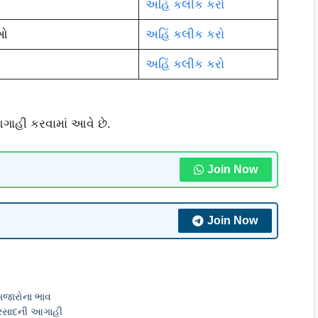
અહિં કલીક કરો
ાઓ
અહિં કલીક કરો
અહિં કલીક કરો
આગાહી કરવામાં આવે છે.
Join Now
Join Now
બજારોના ભાવ
 વરસાદની આગાહી