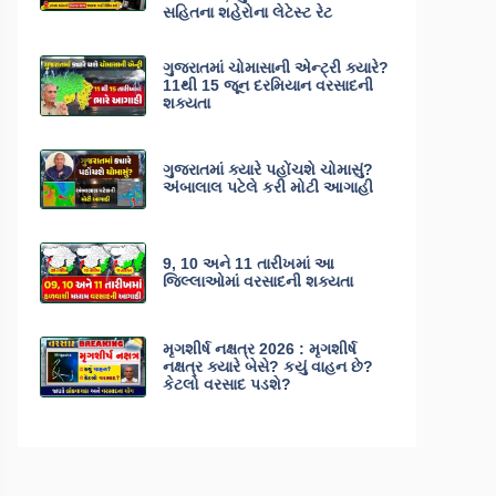
સહિતના શહેરોના લેટેસ્ટ રેટ
ગુજરાતમાં ચોમાસાની એન્ટ્રી ક્યારે?
11થી 15 જૂન દરમિયાન વરસાદની
શક્યતા
ગુજરાતમાં ક્યારે પહોંચશે ચોમાસું?
અંબાલાલ પટેલે કરી મોટી આગાહી
9, 10 અને 11 તારીખમાં આ
જિલ્લાઓમાં વરસાદની શક્યતા
મૃગશીર્ષ નક્ષત્ર 2026 : મૃગશીર્ષ
નક્ષત્ર ક્યારે બેસે? કયું વાહન છે?
કેટલો વરસાદ પડશે?