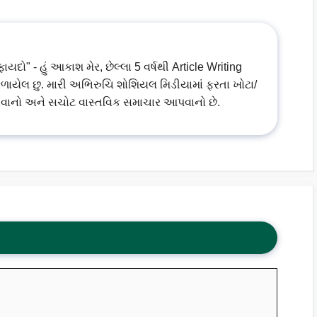
ો" - હું આકાશ મેર, છેલ્લા 5 વર્ષથી Article Writing
ળાયેલ છુ. મારી અભિરુચિ શોશિયલ મિડીયામાં ફરતા ખોટા/
વાનો અને સચોટ વાસ્તવિક સમાચાર આપવાનો છે.