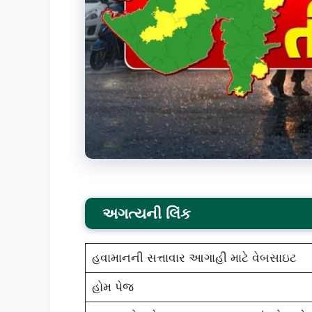
અગત્યની લિંક
હવામાનની સત્તાવાર આગાહી માટે વેબસાઇટ
હોમ પેજ