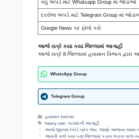
વઘુ અપડે માટે Whatsapp Group માં જોડાઓ
દરરોજ અપડે માટે Telegram Group માં જોડ
Google News પર ફોલો કરો
આજે રાત્રે કયા કયા જિલ્લામાં આગાહી
આજે રાત્રે 8 જિલ્લામાં હવામાન વિભાગ દ્વારા 
WhatsApp Group
Telegram Group
Categories
હવામાન સમાચાર
Tags
heavy rain
,
વરસાદની આગાહી
આજે જીરુમાં રેકોર્ડ બ્રેક ભાવ, જાણો આજના તમામ 
આવતી કાલે કયા કયા જિલ્લામાં કડાકા ભડાકા વાળા