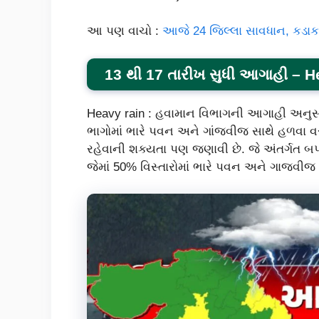
આ પણ વાચો :
આજે 24 જિલ્લા સાવધાન, કડાકા
13 થી 17 તારીખ સુધી આગાહી – H
Heavy rain : હવામાન વિભાગની આગાહી અનુસાર
ભાગોમાં ભારે પવન અને ગાંજવીજ સાથે હળવા વ
રહેવાની શક્યતા પણ જણાવી છે. જે અંતર્ગત બ
જેમાં 50% વિસ્તારોમાં ભારે પવન અને ગાજવીજ 