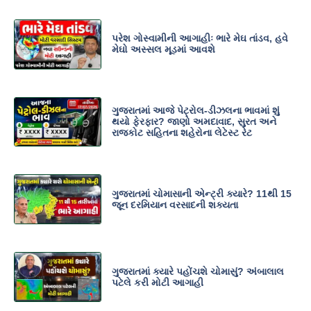
પરેશ ગોસ્વામીની આગાહીઃ ભારે મેઘ તાંડવ, હવે
મેઘો અસ્સલ મૂડમાં આવશે
ગુજરાતમાં આજે પેટ્રોલ-ડીઝલના ભાવમાં શું
થયો ફેરફાર? જાણો અમદાવાદ, સુરત અને
રાજકોટ સહિતના શહેરોના લેટેસ્ટ રેટ
ગુજરાતમાં ચોમાસાની એન્ટ્રી ક્યારે? 11થી 15
જૂન દરમિયાન વરસાદની શક્યતા
ગુજરાતમાં ક્યારે પહોંચશે ચોમાસું? અંબાલાલ
પટેલે કરી મોટી આગાહી