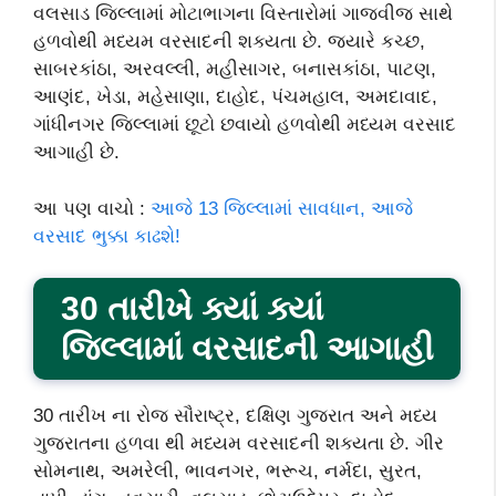
વલસાડ જિલ્લામાં મોટાભાગના વિસ્તારોમાં ગાજવીજ સાથે
હળવોથી મધ્યમ વરસાદની શક્યતા છે. જ્યારે કચ્છ,
સાબરકાંઠા, અરવલ્લી, મહીસાગર, બનાસકાંઠા, પાટણ,
આણંદ, ખેડા, મહેસાણા, દાહોદ, પંચમહાલ, અમદાવાદ,
ગાંધીનગર જિલ્લામાં છૂટો છવાયો હળવોથી મધ્યમ વરસાદ
આગાહી છે.
આ પણ વાચો :
આજે 13 જિલ્લામાં સાવધાન, આજે
વરસાદ ભુક્કા કાઢશે!
30 તારીખે ક્યાં ક્યાં
જિલ્લામાં વરસાદની આગાહી
30 તારીખ ના રોજ સૌરાષ્ટ્ર, દક્ષિણ ગુજરાત અને મધ્ય
ગુજરાતના હળવા થી મધ્યમ વરસાદની શક્યતા છે. ગીર
સોમનાથ, અમરેલી, ભાવનગર, ભરૂચ, નર્મદા, સુરત,