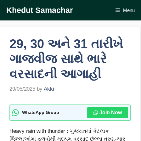
Skip
Khedut Samachar
Menu
to
content
29, 30 અને 31 તારીખે
ગાજવીજ સાથે ભારે
વરસાદની આગાહી
29/05/2025
by
Akki
Join Now
WhatsApp Group
Heavy rain with thunder : ગુજરાતમાં કેટલાક
જિલ્લાઓમાં હળવોથી મધ્યમ વરસાદ છેલ્લા ત્રણ-ચાર