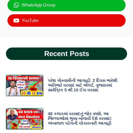
WhatsApp Group
YouTube
Recent Posts
પરેશ ગોસ્વામીની આગાહી: 2 દિવસ ભારેથી
અતિભારે વરસાદ માટે એલર્ટ, ગુજરાતમાં
સાર્વત્રિક 5 થી 10 ઈંચ વરસાદ
48 કલાકમાં વરસાદનું જોર વધશે, આ
જિલ્લાઓમાં ભુક્કા બોલાવી દેશે વરસાદ!
અંબાલાલ પટેલની ચોંકાવનારી આગાહી