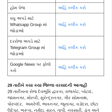
હોમ પેજ
અહિં કલીક કરો
વઘુ અપડે માટે
Whatsapp Group માં
અહિં કલીક કરો
જોડાઓ
દરરોજ અપડે માટે
Telegram Group માં
અહિં કલીક કરો
જોડાઓ
Google News પર ફોલો
અહિં કલીક કરો
કરો
29 તારીખે કયા કયા જિલ્લા વરસાદની આગાહી
29 તારીખના રોજ દેવભૂમિ દ્વારકા, રાજકોટ, બોટાદ,
જામનગર, મોરબી, સુરેન્દ્રનગર, ગીર સોમનાથ,
પોરબંદર, અમરેલી, ભાવનગર, જૂનાગઢ, વડોદરા, છોટા
ઉદેપુર, ભરૂચ, નર્મદા, સુરત, તાપી, નવસારી, ડાંગ અને