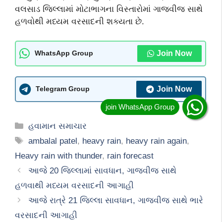
વલસાડ જિલ્લામાં મોટાભાગના વિસ્તારોમાં ગાજવીજ સાથે
હળવોથી મધ્યમ વરસાદની શક્યતા છે.
Join Now
WhatsApp Group
Join Now
Telegram Group
Categories
હવામાન સમાચાર
Tags
ambalal patel
,
heavy rain
,
heavy rain again
,
Heavy rain with thunder
,
rain forecast
આજે 20 જિલ્લામાં સાવધાન, ગાજવીજ સાથે
હળવાથી મધ્યમ વરસાદની આગાહી
આજે રાત્રે 21 જિલ્લા સાવધાન, ગાજવીજ સાથે ભારે
વરસાદની આગાહી