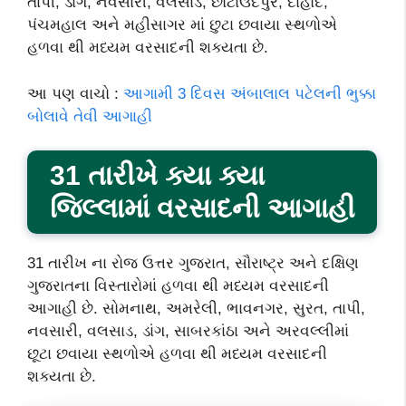
તાપી, ડાંગ, નવસારી, વલસાડ, છોટાઉદેપુર, દાહોદ,
પંચમહાલ અને મહીસાગર માં છુટા છવાયા સ્થળોએ
હળવા થી મધ્યમ વરસાદની શક્યતા છે.
આ પણ વાચો :
આગામી 3 દિવસ અંબાલાલ પટેલની ભુક્કા
બોલાવે તેવી આગાહી
31 તારીખે ક્યા ક્યા
જિલ્લામાં વરસાદની આગાહી
31 તારીખ ના રોજ ઉત્તર ગુજરાત, સૌરાષ્ટ્ર અને દક્ષિણ
ગુજરાતના વિસ્તારોમાં હળવા થી મધ્યમ વરસાદની
આગાહી છે. સોમનાથ, અમરેલી, ભાવનગર, સુરત, તાપી,
નવસારી, વલસાડ, ડાંગ, સાબરકાંઠા અને અરવલ્લીમાં
છૂટા છવાયા સ્થળોએ હળવા થી મધ્યમ વરસાદની
શક્યતા છે.