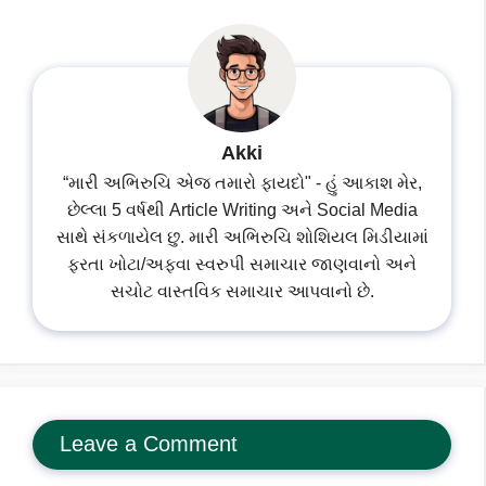
Akki
“મારી અભિરુચિ એજ તમારો ફાયદો" - હું આકાશ મેર,
છેલ્લા 5 વર્ષથી Article Writing અને Social Media
સાથે સંકળાયેલ છુ. મારી અભિરુચિ શોશિયલ મિડીયામાં
ફરતા ખોટા/અફવા સ્વરુપી સમાચાર જાણવાનો અને
સચોટ વાસ્તવિક સમાચાર આપવાનો છે.
Leave a Comment