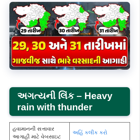
અગત્યની લિંક
– Heavy
rain with thunder
હવામાનની સત્તાવાર
અહિં કલીક કરો
આગાહી માટે વેબસાઇટ