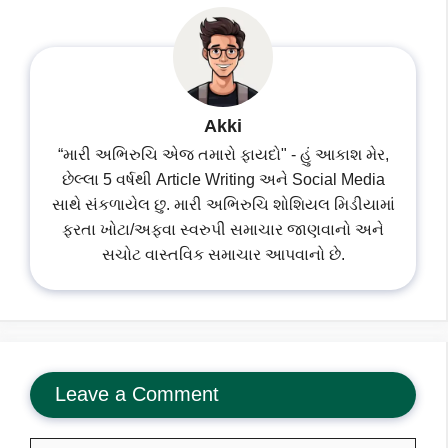
Akki
“મારી અભિરુચિ એજ તમારો ફાયદો" - હું આકાશ મેર,
છેલ્લા 5 વર્ષથી Article Writing અને Social Media
સાથે સંકળાયેલ છુ. મારી અભિરુચિ શોશિયલ મિડીયામાં
ફરતા ખોટા/અફવા સ્વરુપી સમાચાર જાણવાનો અને
સચોટ વાસ્તવિક સમાચાર આપવાનો છે.
Leave a Comment