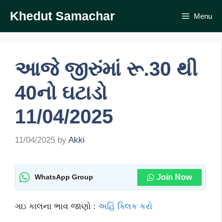
Skip
Khedut Samachar
Menu
to
content
આજે જીરુંમાં રૂ.30 થી
40નો ઘટાડો
11/04/2025
11/04/2025
by
Akki
Join Now
WhatsApp Group
ગઇ કાલના ભાવ જાણો :
અહિં ક્લિક કરો