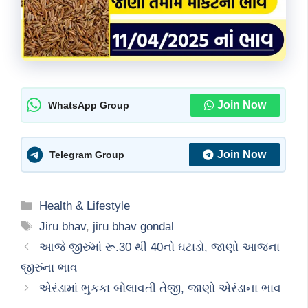
Join Now
WhatsApp Group
Join Now
Telegram Group
Categories
Health & Lifestyle
Tags
Jiru bhav
,
jiru bhav gondal
આજે જીરુંમાં રૂ.30 થી 40નો ઘટાડો, જાણો આજના
જીરુંના ભાવ
એરંડામાં ભુકકા બોલાવતી તેજી, જાણો એરંડાના ભાવ