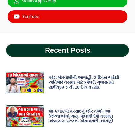
WhatsApp Group
YouTube
Recent Posts
પરેશ ગોસ્વામીની આગાહી: 2 દિવસ ભારેથી
અતિભારે વરસાદ માટે એલર્ટ, ગુજરાતમાં
સાર્વત્રિક 5 થી 10 ઈંચ વરસાદ
48 કલાકમાં વરસાદનું જોર વધશે, આ
જિલ્લાઓમાં ભુક્કા બોલાવી દેશે વરસાદ!
અંબાલાલ પટેલની ચોંકાવનારી આગાહી