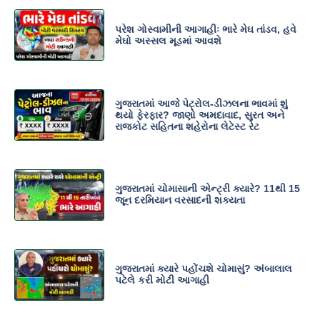
પરેશ ગોસ્વામીની આગાહીઃ ભારે મેઘ તાંડવ, હવે
મેઘો અસ્સલ મૂડમાં આવશે
ગુજરાતમાં આજે પેટ્રોલ-ડીઝલના ભાવમાં શું
થયો ફેરફાર? જાણો અમદાવાદ, સુરત અને
રાજકોટ સહિતના શહેરોના લેટેસ્ટ રેટ
ગુજરાતમાં ચોમાસાની એન્ટ્રી ક્યારે? 11થી 15
જૂન દરમિયાન વરસાદની શક્યતા
ગુજરાતમાં ક્યારે પહોંચશે ચોમાસું? અંબાલાલ
પટેલે કરી મોટી આગાહી