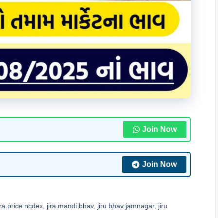
Join Now
Join Now
ra price ncdex
,
jira mandi bhav
,
jiru bhav jamnagar
,
jiru