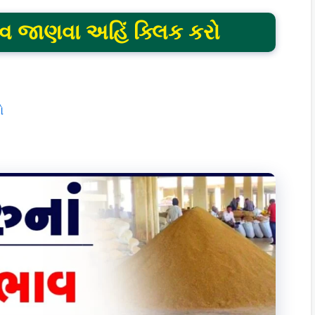
વ જાણવા અહિં ક્લિક કરો
ો