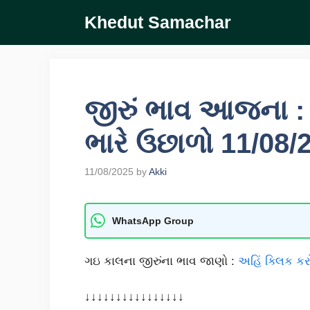
Skip
Khedut Samachar
to
content
જીરું ભાવ આજના : 
ભારે ઉછાળો 11/08/
11/08/2025
by
Akki
WhatsApp Group
ગઇ કાલના જીરુંના ભાવ જાણો :
અહિં ક્લિક કર
↓↓↓↓↓↓↓↓↓↓↓↓↓↓↓↓