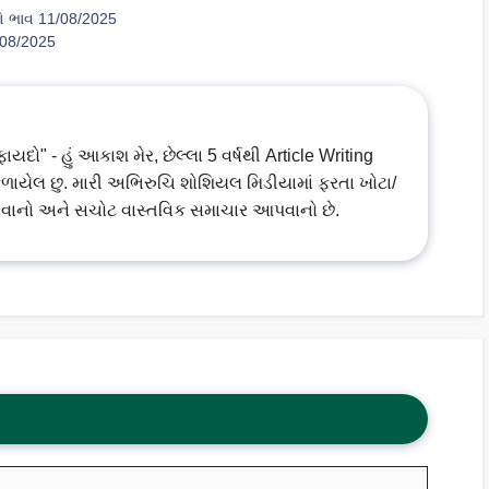
ો ભાવ 11/08/2025
/08/2025
ો" - હું આકાશ મેર, છેલ્લા 5 વર્ષથી Article Writing
ળાયેલ છુ. મારી અભિરુચિ શોશિયલ મિડીયામાં ફરતા ખોટા/
વાનો અને સચોટ વાસ્તવિક સમાચાર આપવાનો છે.