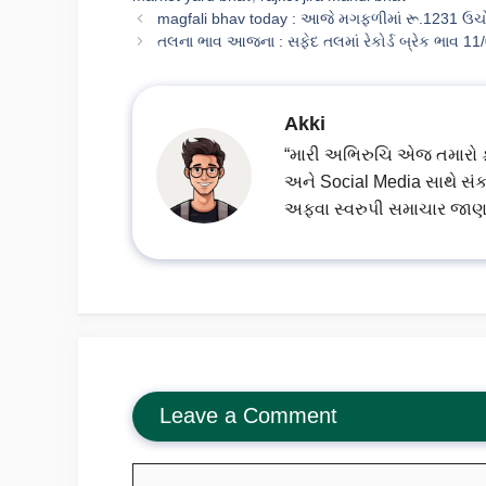
magfali bhav today : આજે મગફળીમાં રૂ.1231 ઉચ
તલના ભાવ આજના : સફેદ તલમાં રેકોર્ડ બ્રેક ભાવ 11
Akki
“મારી અભિરુચિ એજ તમારો ફાયદ
અને Social Media સાથે સંક
અફવા સ્વરુપી સમાચાર જાણ
Leave a Comment
Comment