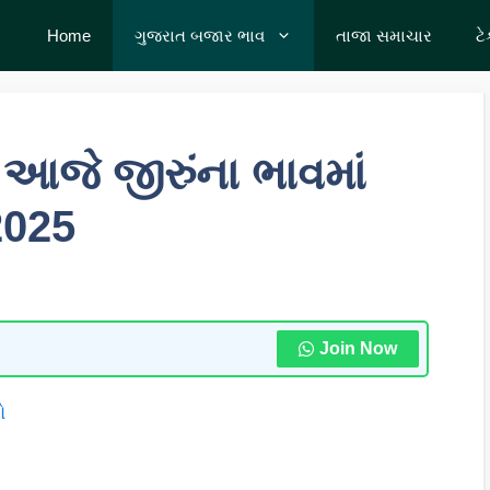
Home
ગુજરાત બજાર ભાવ
તાજા સમાચાર
ટ
આજે જીરુંના ભાવમાં
2025
Join Now
ો