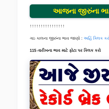
આજના જીરુંના ભા
↑↑↑↑↑↑↑↑↑↑↑↑↑↑↑↑
ગઇ કાલના જીરુંના ભાવ જાણો :
અહિં ક્લિક કર
115 તારીખના ભાવ માટે ફોટા પર ક્લિક કરો