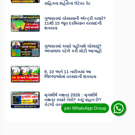
સહિતના શહેરોના લેટેસ્ટ રેટ
ગુજરાતમાં ચોમાસાની એન્ટ્રી ક્યારે?
11થી 15 જૂન દરમિયાન વરસાદની
શક્યતા
ગુજરાતમાં ક્યારે પહોંચશે ચોમાસું?
અંબાલાલ પટેલે કરી મોટી આગાહી
9, 10 અને 11 તારીખમાં આ
જિલ્લાઓમાં વરસાદની શક્યતા
મૃગશીર્ષ નક્ષત્ર 2026 : મૃગશીર્ષ
નક્ષત્ર ક્યારે બેસે? કયું વાહન છે?
કેટલો વરસાદ પડશે?