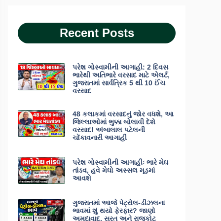
Recent Posts
પરેશ ગોસ્વામીની આગાહી: 2 દિવસ
ભારેથી અતિભારે વરસાદ માટે એલર્ટ,
ગુજરાતમાં સાર્વત્રિક 5 થી 10 ઈંચ
વરસાદ
48 કલાકમાં વરસાદનું જોર વધશે, આ
જિલ્લાઓમાં ભુક્કા બોલાવી દેશે
વરસાદ! અંબાલાલ પટેલની
ચોંકાવનારી આગાહી
પરેશ ગોસ્વામીની આગાહીઃ ભારે મેઘ
તાંડવ, હવે મેઘો અસ્સલ મૂડમાં
આવશે
ગુજરાતમાં આજે પેટ્રોલ-ડીઝલના
ભાવમાં શું થયો ફેરફાર? જાણો
અમદાવાદ, સુરત અને રાજકોટ