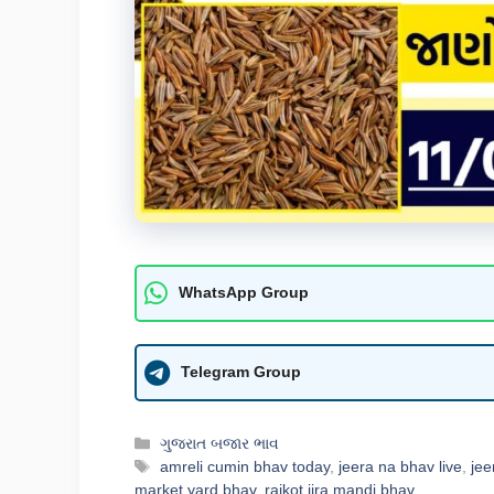
WhatsApp Group
Telegram Group
Categories
ગુજરાત બજાર ભાવ
Tags
amreli cumin bhav today
,
jeera na bhav live
,
jee
market yard bhav
,
rajkot jira mandi bhav