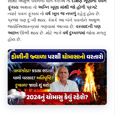
સૌથી અશુભ પવનની વાત કરીએ તો
દક્ષિણ ખૂણાનો પવન
ફૂંકાય
અથવા તો
અગ્નિ ખૂણા માંથી જો હોળી પ્રગટે
ત્યારે પવન ફૂંકાય તો
વર્ષ ખૂબ જ નબળું
રહેતું હોય છે.
પ્રજા પણ દુઃખી થાય. કેમકે આ બંને પવનોને અશુભ
જ્યોતિષશાસ્ત્રમાં ગણવામાં આવ્યા છે.
વરસાદની પણ
અછત
ઊભી થાય છે .મોટે ભાગે
વર્ષ દુષ્કાળમાં
જોવા મળતું
હોય છે.