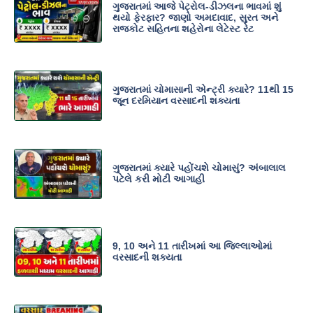
ગુજરાતમાં આજે પેટ્રોલ-ડીઝલના ભાવમાં શું
થયો ફેરફાર? જાણો અમદાવાદ, સુરત અને
રાજકોટ સહિતના શહેરોના લેટેસ્ટ રેટ
ગુજરાતમાં ચોમાસાની એન્ટ્રી ક્યારે? 11થી 15
જૂન દરમિયાન વરસાદની શક્યતા
ગુજરાતમાં ક્યારે પહોંચશે ચોમાસું? અંબાલાલ
પટેલે કરી મોટી આગાહી
9, 10 અને 11 તારીખમાં આ જિલ્લાઓમાં
વરસાદની શક્યતા