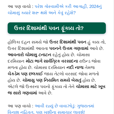
આ પણ વાચો :
પરેશ ગોસ્વામીએ કરી આગાહી, 2024નું
ચોમાસું ક્યારે શરૂ થશે અને કેવું રહેશે?
ઉત્તર દિશામાંથી પવન ફૂંકાય તો?
હોલિકા દહન સમયે જો
ઉત્તર દિશામાંથી પવન
હું કાય તો,
ઉત્તર દિશામાંથી આવતા
પવનને ઉત્તમ ગણવામાં
આવે છે.
આવનારો ચોમાસુ ટનાટન
રહેતું હોય છે. ચોમાસા
દરમિયાન
મોટા ભાગે સાર્વત્રિક વરસાદના
રાઉન્ડ જોવા
મળતા હોય છે. ચોમાસા દરમિયાન
નદી નાળા
તેમજ
ચેકડેમ પણ છલકાઈ
જાય તેટલો વરસાદ જોવા મળતો
હોય છે.
ચોમાસુ પણ નિયમિત સમયે બેસતું
હોય છે.
એટલે જો ઉત્તરના પવનો ફૂંકાય તો તેને
ચોમાસા માટે ખૂબ
જ સારો ગણવામાં
આવે છે.
આ પણ વાચો :
આવી રહ્યું છે વાવાઝોડું: ગુજરાતમાં
વિનાશ નહિવત, પણ ખુશીના સમાચાર લાવશે!