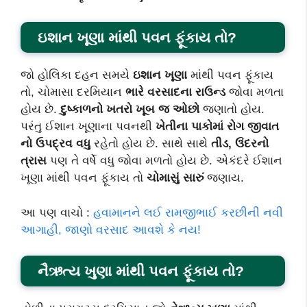
ઇશાન ખૂણા માંથી પવન ફૂંકાય તો?
જો હોલિકા દહન સમયે
ઇશાન ખૂણા
માંથી પવન ફૂંકાય
તો, ચોમાસા દરમિયાન
ભારે વરસાદના રાઉન્ડ
જોવા મળતા
હોય છે.
દુષ્કાળનો ખતરો ખૂબ જ ઓછો
જણાતો હોય.
પરંતુ ઈશાન ખૂણાના પવનથી
ખેતીના પાકોમાં રોગ જીવાત
નો ઉપદ્રવ વધુ
રહેતો હોય છે. સાથે સાથે
તીડ, ઉંદરનો
ત્રાસ
પણ તે વર્ષે વધુ જોવા મળતો હોય છે. એકંદરે ઈશાન
ખૂણા માંથી પવન ફૂંકાય તો
ચોમાસું સારું
જણાય.
આ પણ વાચો :
હવામાનને લઈ રામજીભાઈ કરછીની નવી
આગાહી, જાણો વરસાદ આવશે કે નય!
નૈઋત્ય ખુણા માંથી પવન ફૂંકાય તો?