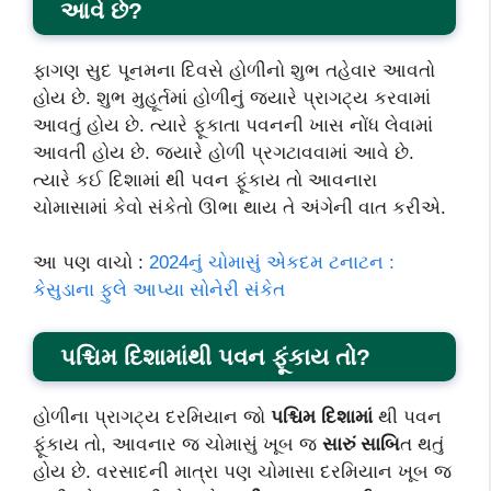
આવે છે?
ફાગણ સુદ પૂનમના દિવસે હોળીનો શુભ તહેવાર આવતો
હોય છે. શુભ મુહૂર્તમાં હોળીનું જ્યારે પ્રાગટ્ય કરવામાં
આવતું હોય છે. ત્યારે ફૂકાતા પવનની ખાસ નોંધ લેવામાં
આવતી હોય છે. જ્યારે હોળી પ્રગટાવવામાં આવે છે.
ત્યારે કઈ દિશામાં થી પવન ફૂંકાય તો આવનારા
ચોમાસામાં કેવો સંકેતો ઊભા થાય તે અંગેની વાત કરીએ.
આ પણ વાચો :
2024નું ચોમાસું એકદમ ટનાટન :
કેસુડાના ફુલે આપ્યા સોનેરી સંકેત
પશ્ચિમ દિશામાંથી પવન ફૂંકાય તો?
હોળીના પ્રાગટ્ય દરમિયાન જો
પશ્ચિમ દિશામાં
થી પવન
ફૂંકાય તો, આવનાર જ ચોમાસું ખૂબ જ
સારું સાબિ
ત થતું
હોય છે. વરસાદની માત્રા પણ ચોમાસા દરમિયાન ખૂબ જ