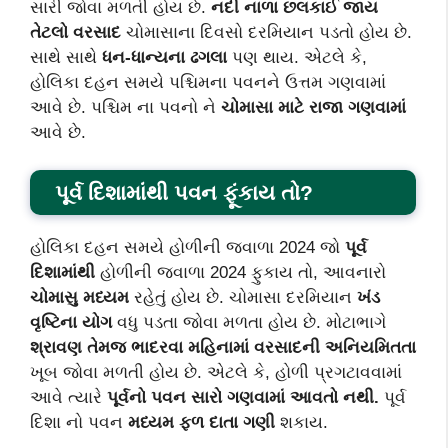
સારી જોવા મળતી હોય છે.
નદી નાળા છલકાઈ જાય
તેટલો વરસાદ
ચોમાસાના દિવસો દરમિયાન પડતો હોય છે.
સાથે સાથે
ધન-ધાન્યના ઢગલા
પણ થાય. એટલે કે,
હોલિકા દહન સમયે પશ્ચિમના પવનને ઉત્તમ ગણવામાં
આવે છે. પશ્ચિમ ના પવનો ને
ચોમાસા માટે રાજા ગણવામાં
આવે છે.
પૂર્વ દિશામાંથી પવન ફૂંકાય તો?
હોલિકા દહન સમયે હોળીની જ્વાળા 2024 જો
પૂર્વ
દિશામાંથી
હોળીની જ્વાળા 2024 ફુકાય તો, આવનારો
ચોમાસુ મધ્યમ
રહેતું હોય છે. ચોમાસા દરમિયાન
ખંડ
વૃષ્ટિના યોગ
વધુ પડતા જોવા મળતા હોય છે. મોટાભાગે
શ્રાવણ તેમજ ભાદરવા મહિનામાં વરસાદની અનિયમિતતા
ખૂબ જોવા મળતી હોય છે. એટલે કે, હોળી પ્રગટાવવામાં
આવે ત્યારે
પૂર્વનો પવન સારો ગણવામાં આવતો નથી.
પૂર્વ
દિશા નો પવન
મધ્યમ ફળ દાતા ગણી
શકાય.