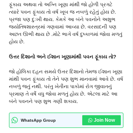
ફૂંકાય અથવા તો અગ્નિ ખૂણા માંથી જો હોળી પ્રગટે
ત્યારે પવન ફૂંકાય તો વર્ષ ખૂબ જ નબળું રહેતું હોય છે.
પ્રજા પણ દુઃખી થાય. કેમકે આ બંને પવનોને અશુભ
જ્યોતિષશાસ્ત્રમાં ગણવામાં આવ્યા છે. વરસાદની પણ
અછત ઊભી થાય છે .મોટે ભાગે વર્ષ દુષ્કાળમાં જોવા મળતું
હોય છે.
ઉત્તર દિશાનો અને ઈશાન ખૂણામાંથી પવન ફૂંકાય તો?
જો હોલિકા દહન સમયે ઉત્તર દિશાનો તેમજ ઈશાન ખૂણા
માંથી પવન ફૂંકાય તો તેને પણ શુભ માનવામાં આવે છે. વર્ષ
નબળું જતું નથી. પરંતુ ખેતીના પાકોમાં રોગ જીવાતનું
પ્રમાણ તે વર્ષે વધુ જોવા મળતું હોય છે. એટલા માટે આ
બંને પવનને પણ શુભ ગણી શકાય.
Join Now
WhatsApp Group