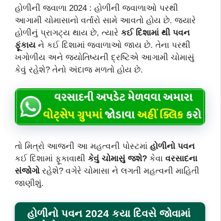
હોળીની જ્વાળા 2024 : હોળીની જ્વાળાઓ પરથી
આગામી ચોમાસાનો વર્તારો સામે આવતો હોય છે. જ્યારે
હોળીનું પ્રાગટ્ય થાય છે, ત્યારે
કઈ દિશામાં થી પવન
ફૂંકાય
ને કઈ દિશામાં જ્વાળાઓ જાય છે. તેના પરથી
ખગોળીય અને જ્યોતિષ્યની દ્રષ્ટિએ આગામી ચોમાસું
કેવું રહેશે? તેનો અંદાજ મળતો હોય છે.
તો મિત્રો આજની આ મહત્વની પોસ્ટમાં
હોળીનો પવન
કઈ દિશામાં ફૂકાવાથી
કેવું ચોમાસું જશે?
કેવા
વરસાદના
સંજોગો
રહેશે? વગેરે ચોમાસા ને લગતી મહત્વની માહિતી
જાણીશું.
હોળીનો પવન 2024 કયા દિવસે જોવામાં