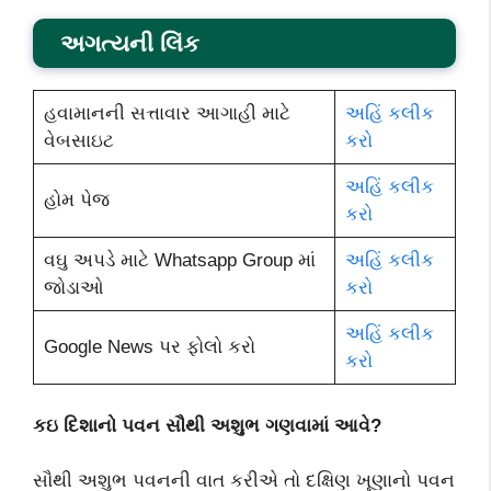
અગત્યની લિંક
હવામાનની સત્તાવાર આગાહી માટે
અહિં કલીક
વેબસાઇટ
કરો
અહિં કલીક
હોમ પેજ
કરો
વઘુ અપડે માટે Whatsapp Group માં
અહિં કલીક
જોડાઓ
કરો
અહિં કલીક
Google News પર ફોલો કરો
કરો
કઇ દિશાનો પવન સૌથી અશુભ ગણવામાં આવે?
સૌથી અશુભ પવનની વાત કરીએ તો દક્ષિણ ખૂણાનો પવન