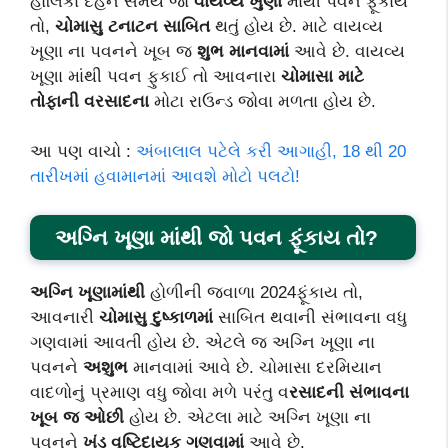
હોલિકા દહન સમયે જો
વાયવ્ય ખુણા
માંથી પવન ફૂંકાય
તો,
ચોમાસુ ટનાટન સાબિત
થતું હોય છે. માટે વાયવ્ય
ખૂણા ના પવનને ખૂબ જ
શુભ માનવામાં
આવે છે. વાયવ્ય
ખૂણા માંથી પવન ફુકાઈ તો આવનારા
ચોમાસા માટે
તોફાની વરસાદના
મોટા રાઉન્ડ જોવા મળતા હોય છે.
આ પણ વાચો :
અંબાલાલ પટેલે કરી આગાહી, 18 થી 20
તારીખમાં હવામાનમાં આવશે મોટો પલટો!
અગ્નિ ખૂણા માંથી જો પવન ફૂંકાય તો?
અગ્નિ ખૂણામાંથી
હોળીની જ્વાળા 2024ફૂંકાય તો,
આવનારી
ચોમાસુ દુષ્કાળમાં
સાબિત થવાની સંભાવના વધુ
ગણવામાં આવતી હોય છે. એટલે જ અગ્નિ ખૂણા ના
પવનને
અશુભ
માનવામાં આવે છે. ચોમાસા દરમિયાન
વાદળોનું પ્રમાણ વધુ જોવા મળે પરંતુ વ
રસાદની સંભાવના
ખૂબ જ ઓછી
હોય છે. એટલા માટે અગ્નિ ખૂણા ના
પવનને
ખંડ વૃષ્ટિદાયક ગણવામાં
આવે છે.