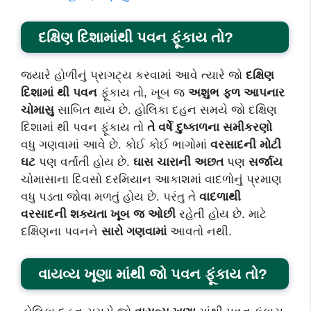
દક્ષિણ દિશામાંથી પવન ફૂંકાય તો?
જ્યારે હોળીનું પ્રાગટ્ય કરવામાં આવે ત્યારે જો
દક્ષિણ
દિશામાં થી પવન
ફૂંકાય તો, ખૂબ જ
અશુભ ફળ આપનાર
ચોમાસુ
સાબિત થાય છે. હોલિકા દહન સમયે જો દક્ષિણ
દિશામાં થી પવન ફૂંકાય તો
તે વર્ષે દુષ્કાળના સમીકરણો
વધુ ગણવામાં આવે છે. કોઈ કોઈ ભાગોમાં
વરસાદની મોટી
ઘટ
પણ વર્તાતી હોય છે.
ઘાસ ચારાની અછત
પણ
સર્જાય
ચોમાસાના દિવસો દરમિયાન આકાશમાં વાદળોનું પ્રમાણ
વધુ પડતા જોવા મળતું હોય છે. પરંતુ તે
વાદળાથી
વરસાદની શક્યતા ખૂબ જ ઓછી
રહેતી હોય છે. માટે
દક્ષિણના પવનને
સારો ગણવામાં
આવતો નથી.
વાયવ્ય ખૂણા માંથી જો પવન ફૂંકાય તો?