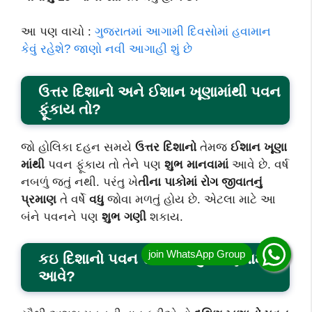
આ પણ વાચો :
ગુજરાતમાં આગામી દિવસોમાં હવામાન
કેવું રહેશે? જાણો નવી આગાહી શું છે
ઉત્તર દિશાનો અને ઈશાન ખૂણામાંથી પવન
ફૂંકાય તો?
જો હોલિકા દહન સમયે
ઉત્તર દિશાનો
તેમજ
ઈશાન ખૂણા
માંથી
પવન ફૂંકાય તો તેને પણ
શુભ માનવામાં
આવે છે. વર્ષ
નબળું જતું નથી. પરંતુ ખે
તીના પાકોમાં રોગ જીવાતનું
પ્રમાણ
તે વર્ષે
વધુ
જોવા મળતું હોય છે. એટલા માટે આ
બંને પવનને પણ
શુભ ગણી
શકાય.
કઇ દિશાનો પવન સૌથી અશુભ ગણવામાં
આવે?