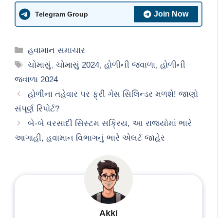
Join Now
Telegram Group
Categories
હવામાન સમાચાર
Tags
ચોમાસું
,
ચોમાસું 2024
,
હોળીની જ્વાળા
,
હોળીની
જ્વાળા 2024
હોળીના તહેવાર પર ફ્રી ગેસ સિલિન્ડર મળશે! જાણો
સંપૂર્ણ રિપોર્ટ?
બે-બે વરસાદી સિસ્ટમ સક્રિય, આ રાજ્યોમાં ભારે
આગાહી, હવામાન વિભાગનું ભારે એલર્ટ જાહેર
Akki