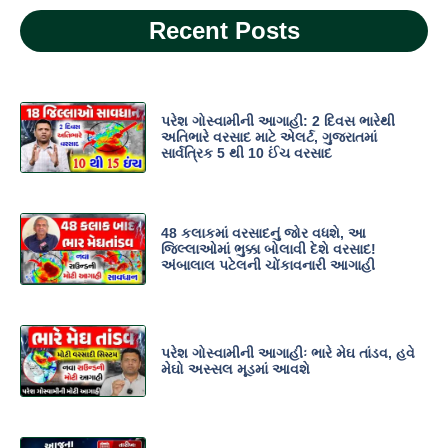
Recent Posts
પરેશ ગોસ્વામીની આગાહી: 2 દિવસ ભારેથી
અતિભારે વરસાદ માટે એલર્ટ, ગુજરાતમાં
સાર્વત્રિક 5 થી 10 ઈંચ વરસાદ
48 કલાકમાં વરસાદનું જોર વધશે, આ
જિલ્લાઓમાં ભુક્કા બોલાવી દેશે વરસાદ!
અંબાલાલ પટેલની ચોંકાવનારી આગાહી
પરેશ ગોસ્વામીની આગાહીઃ ભારે મેઘ તાંડવ, હવે
મેઘો અસ્સલ મૂડમાં આવશે