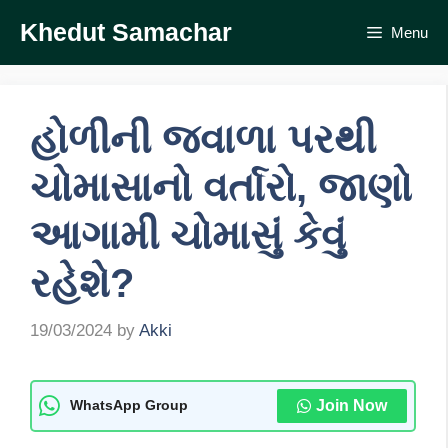
Skip
Khedut Samachar
Menu
to
content
હોળીની જ્વાળા પરથી
ચોમાસાનો વર્તારો, જાણો
આગામી ચોમાસું કેવું
રહેશે?
19/03/2024
by
Akki
Join Now
WhatsApp Group