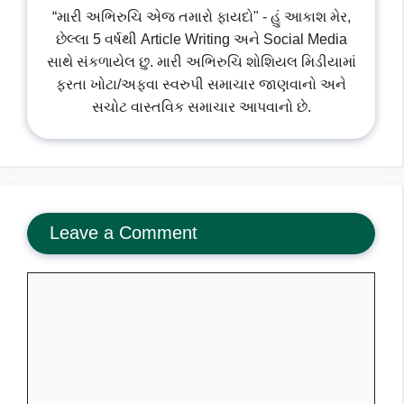
“મારી અભિરુચિ એજ તમારો ફાયદો" - હું આકાશ મેર,
છેલ્લા 5 વર્ષથી Article Writing અને Social Media
સાથે સંકળાયેલ છુ. મારી અભિરુચિ શોશિયલ મિડીયામાં
ફરતા ખોટા/અફવા સ્વરુપી સમાચાર જાણવાનો અને
સચોટ વાસ્તવિક સમાચાર આપવાનો છે.
Leave a Comment
Comment