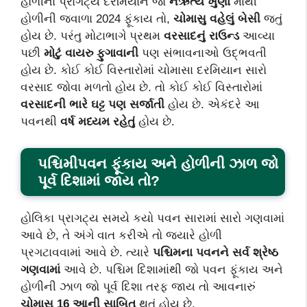
હોળીના પ્રાગટ્ય દરમિયાન જો
નેઋત્ય ખુણા
માંથી
હોળીની જ્વાળા 2024 ફૂંકાય તો,
ચોમાસુ વહેલું બેસી
જતું
હોય છે. પરંતુ મોટાભાગે પ્રથમ
વરસાદનું રાઉન્ડ
આવ્યા
પછી
મોટું વાયરુ ફુગાવાની
પણ સંભાવનાઓ ઉદ્ભવતી
હોય છે. કોઈ કોઈ વિસ્તારોમાં ચોમાસા દરમિયાન સારો
વરસાદ જોવા મળતો હોય છે. તો કોઈ કોઈ વિસ્તારોમાં
વરસાદની ભારે ઘટ્ટ પણ સર્જાતી
હોય છે. એકંદરે આ
પવનથી
વર્ષ મધ્યમ રહેતું
હોય છે.
પશ્ચિમીપવન ફૂંકાય અને હોળીની ઝાળ જો
પૂર્વ દિશામાં જાય તો?
હોલિકા પ્રાગટ્ય સમયે કયો પવન સારામાં સારો ગણવામાં
આવે છે, તે અંગે વાત કરીએ તો જ્યારે હોળી
પ્રગટાવવામાં આવે છે. ત્યારે
પશ્ચિમના પવનને સર્વ શ્રેષ્ઠ
ગણવામાં
આવે છે. પશ્ચિમ દિશામાંથી જો પવન ફૂંકાય અને
હોળીની ઝાળ જો પૂર્વ દિશા તરફ જાય તો આવનારું
ચોમાસુ 16 આની સાબિત
થતું હોય છે.