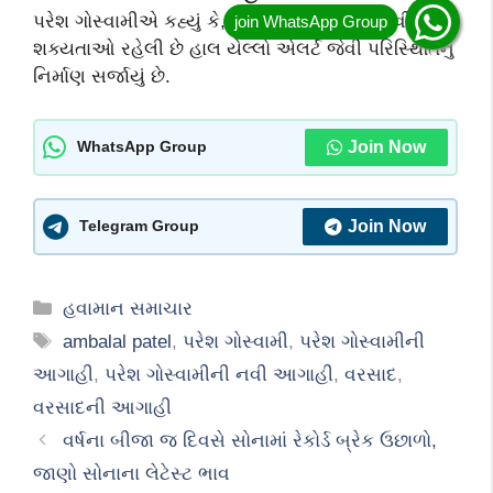
પરેશ ગોસ્વામીએ કહ્યું કે, તાપમાન ઊંચું જાય તેવી પૂરી
શક્યતાઓ રહેલી છે હાલ યેલ્લો એલર્ટ જેવી પરિસ્થિતિનું
નિર્માણ સર્જાયું છે.
Join Now
WhatsApp Group
Join Now
Telegram Group
Categories
હવામાન સમાચાર
Tags
ambalal patel
,
પરેશ ગોસ્વામી
,
પરેશ ગોસ્વામીની
આગાહી
,
પરેશ ગોસ્વામીની નવી આગાહી
,
વરસાદ
,
વરસાદની આગાહી
વર્ષના બીજા જ દિવસે સોનામાં રેકોર્ડ બ્રેક ઉછાળો,
જાણો સોનાના લેટેસ્ટ ભાવ