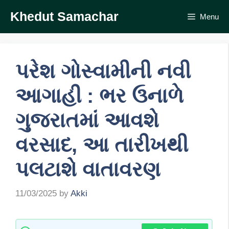
Skip
Khedut Samachar
Menu
to
content
પરેશ ગોસ્વામીની નવી
આગાહી : ભર ઉનાળે
ગુજરાતમાં આવશે
વરસાદ, આ તારીખથી
પલટાશે વાતાવરણ
11/03/2025
by
Akki