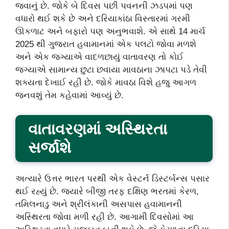
જવાનું છે. જોકે બે દિવસ પછી પવનની ઝડપમાં પણ
વધારો થઈ શકે છે અને દરિયાકાંઠા વિસ્તારમાં ગરમી
ઊકળાટ અને બફારો પણ અનુભવાશે. એ સાથે 14 માર્ચ
2025 થી ગુજરાત હવામાનમાં એક પલટો જોવા મળશે
અને એક જગ્યાએ વાદળછાયું વાતાવરણ તો કોઈ
જગ્યાએ સામાન્ય છુટા છવાયા માવઠાના ઝાપટા પડે તેવી
શક્યતા દેખાઈ રહી છે. જોકે માવઠા વિશે હજુ આગળ
જનવશું તેમ કહેવામાં આવ્યું છે.
વાતાવરણમાં અસ્થિરતા
સર્જાશે
અત્યારે ઉત્તર ભારત પરથી એક વેસ્ટર્ન ડિસ્ટર્બન્સ પસાર
થઈ રહ્યું છે. જ્યારે બીજી તરફ દક્ષિણ ભરતમાં કેરળ,
તમિલનાડુ અને શ્રીલંકાની અસપાસ હવામાનની
અસ્થિરતા જોવા મળી રહી છે. આગામી દિવસોમાં આ