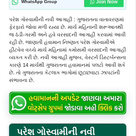
Join Now
WhatsApp Group
પરેશ ગોસ્વામીની નવી આગાહી : ગુજરાતના વાતાવરણમાં
ફેરફારો જોવા મળી રહ્યા છે. માર્ચ મહિનાની શરૂઆતથી
જ ઠંડી-ગરમી અને હવે વરસાદની આગાહી કરવામાં આવી
રહી છે. જાણાતી હવામાન નિષ્ણાત પરેશ ગોસ્વામીએ
હીટવેવ વચ્ચે માર્ચ મહિનામાં કમોસમી વરસાદની આગાહી
વ્યકત કરી છે. નવી આગાહી મુજબ, વેસ્ટર્ન ડિસ્ટર્બન્સના
કારણે 14 માર્ચથી ગુજરાતના હવામાનમાં પલટો આવી શકે
છે. તો ગુજરાતના કેટલાક ભાગોમાં છૂટાછવાટા ઝાપટાંની
સંભાવના છે.
પરેશ ગોસ્વામીની નવી