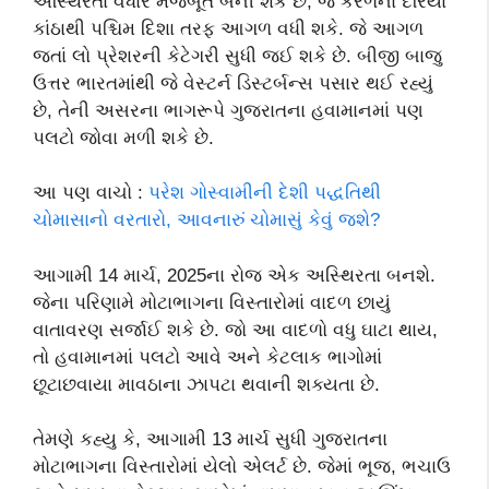
અસ્થિરતા વધારે મજબૂત બની શકે છે, જે કેરળના દરિયા
કાંઠાથી પશ્ચિમ દિશા તરફ આગળ વધી શકે. જે આગળ
જતાં લો પ્રેશરની કેટેગરી સુધી જઈ શકે છે. બીજી બાજુ
ઉત્તર ભારતમાંથી જે વેસ્ટર્ન ડિસ્ટર્બન્સ પસાર થઈ રહ્યું
છે, તેની અસરના ભાગરૂપે ગુજરાતના હવામાનમાં પણ
પલટો જોવા મળી શકે છે.
આ પણ વાચો :
પરેશ ગોસ્વામીની દેશી પદ્ધતિથી
ચોમાસાનો વરતારો, આવનારું ચોમાસું કેવું જશે?
આગામી 14 માર્ચ, 2025ના રોજ એક અસ્થિરતા બનશે.
જેના પરિણામે મોટાભાગના વિસ્તારોમાં વાદળ છાયું
વાતાવરણ સર્જાઈ શકે છે. જો આ વાદળો વધુ ઘાટા થાય,
તો હવામાનમાં પલટો આવે અને કેટલાક ભાગોમાં
છૂટાછવાયા માવઠાના ઝાપટા થવાની શક્યતા છે.
તેમણે કહ્યુ કે, આગામી 13 માર્ચ સુધી ગુજરાતના
મોટાભાગના વિસ્તારોમાં યેલો એલર્ટ છે. જેમાં ભૂજ, ભચાઉ