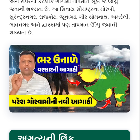
અને રાપરના કેટલાક ભાગોમાં તાપમાન ખૂબ જ ઊંચુ
જવાની શક્યતા છે. આ સિવાય સૌરાષ્ટ્રના મોરબી,
સુરેન્દ્રનગર, રાજકોટ, જૂનાગઢ, ગીર સોમનાથ, અમરેલી,
ભાવનગર અને દ્વારકામાં પણ તાપમાન ઊંચુ જવાની
શક્યતા છે.
અગત્યની લિંક