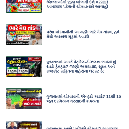
જિલ્લાઓમાં ભુક્કા બોલાવી દેશે વરસાદ!
અંબાલાલ પટેલની ચોંકાવનારી આગાહી
પરેશ ગોસ્વામીની આગાહીઃ ભારે મેઘ તાંડવ, હવે
મેઘો અસ્સલ મૂડમાં આવશે
ગુજરાતમાં આજે પેટ્રોલ-ડીઝલના ભાવમાં શું
થયો ફેરફાર? જાણો અમદાવાદ, સુરત અને
રાજકોટ સહિતના શહેરોના લેટેસ્ટ રેટ
ગુજરાતમાં ચોમાસાની એન્ટ્રી ક્યારે? 11થી 15
જૂન દરમિયાન વરસાદની શક્યતા
ગુજરાતમાં ક્યારે પહોંચશે ચોમાસું? અંબાલાલ