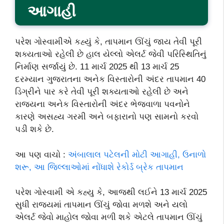
આગાહી
પરેશ ગોસ્વામીએ કહ્યું કે, તાપમાન ઊંચું જાય તેવી પૂરી
શક્યતાઓ રહેલી છે હાલ યેલ્લો એલર્ટ જેવી પરિસ્થિતિનું
નિર્માણ સર્જાયું છે. 11 માર્ચ 2025 થી 13 માર્ચ 25
દરમ્યાન ગુજરાતના અનેક વિસ્તારોની અંદર તાપમાન 40
ડિગ્રીને પાર કરે તેવી પૂરી શક્યતાઓ રહેલી છે અને
રાજ્યના અનેક વિસ્તારોની અંદર ભેજવાળા પવનોને
કારણે અસહ્ય ગરમી અને બફારાનો પણ સામનો કરવો
પડી શકે છે.
આ પણ વાચો :
અંબાલાલ પટેલની મોટી આગાહી, ઉનાળો
શરૂ, આ જિલ્લાઓમાં નોંધાશે રેકોર્ડ બ્રેક તાપમાન
પરેશ ગોસ્વામી એ કહ્યુ કે, આજથી લઈને 13 માર્ચ 2025
સુધી રાજ્યમાં તાપમાન ઊંચું જોવા મળશે અને યલો
એલર્ટ જેવો માહોલ જોવા મળી શકે એટલે તાપમાન ઊંચું