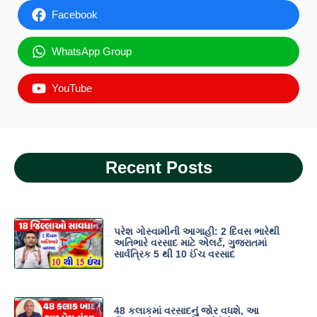
Facebook
WhatsApp Group
YouTube
Recent Posts
પરેશ ગોસ્વામીની આગાહી: 2 દિવસ ભારેથી
અતિભારે વરસાદ માટે એલર્ટ, ગુજરાતમાં
સાર્વત્રિક 5 થી 10 ઈંચ વરસાદ
48 કલાકમાં વરસાદનું જોર વધશે, આ