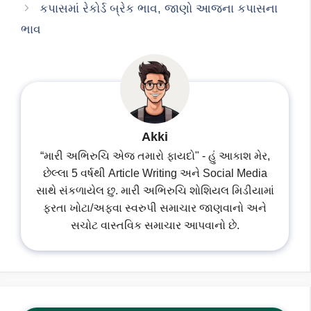
કપાસમાં રેકોર્ડ બ્રેક ભાવ, જાણો આજના કપાસના
ભાવ
Akki
“મારી અભિરુચિ એજ તમારો ફાયદો" - હું આકાશ મેર,
છેલ્લા 5 વર્ષથી Article Writing અને Social Media
સાથે સંકળાયેલ છુ. મારી અભિરુચિ શોશિયલ મિડીયામાં
ફરતા ખોટા/અફવા સ્વરુપી સમાચાર જાણવાનો અને
સચોટ વાસ્તવિક સમાચાર આપવાનો છે.