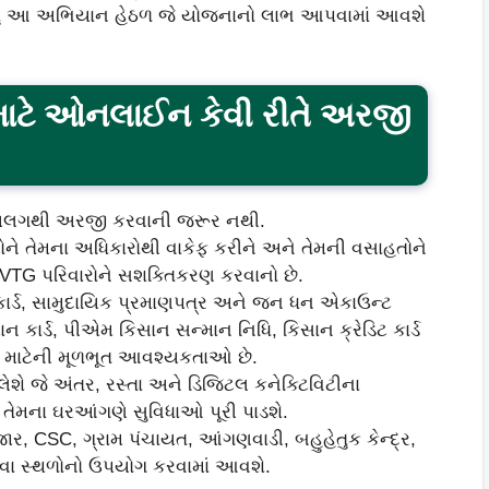
ંતુ આ અભિયાન હેઠળ જે યોજનાનો લાભ આપવામાં આવશે
ટે ઓનલાઈન કેવી રીતે અરજી
 અલગથી અરજી કરવાની જરૂર નથી.
ને તેમના અધિકારોથી વાકેફ કરીને અને તેમની વસાહતોને
VTG પરિવારોને સશક્તિકરણ કરવાનો છે.
ાર્ડ, સામુદાયિક પ્રમાણપત્ર અને જન ધન એકાઉન્ટ
 કાર્ડ, પીએમ કિસાન સન્માન નિધિ, કિસાન ક્રેડિટ કાર્ડ
 માટેની મૂળભૂત આવશ્યકતાઓ છે.
ે જે અંતર, રસ્તા અને ડિજિટલ કનેક્ટિવિટીના
તેમના ઘરઆંગણે સુવિધાઓ પૂરી પાડશે.
, CSC, ગ્રામ પંચાયત, આંગણવાડી, બહુહેતુક કેન્દ્ર,
ર જેવા સ્થળોનો ઉપયોગ કરવામાં આવશે.