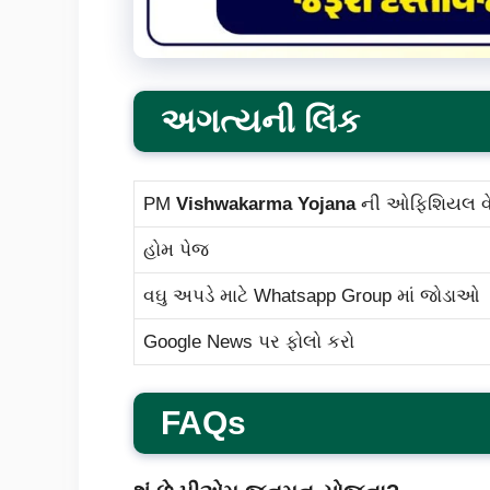
અગત્યની લિંક
PM
Vishwakarma Yojana
ની ઓફિશિયલ વ
હોમ પેજ
વઘુ અપડે માટે Whatsapp Group માં જોડાઓ
Google News પર ફોલો કરો
FAQs