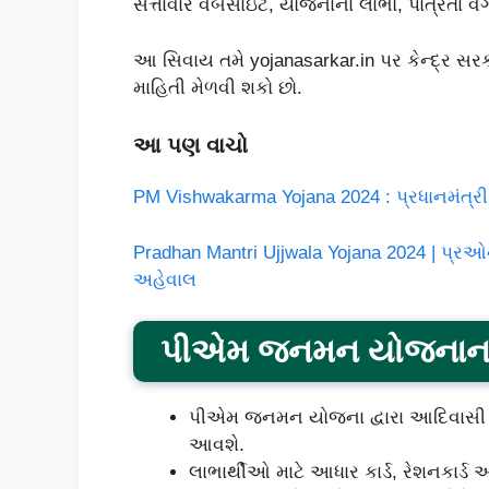
સત્તાવાર વેબસાઇટ, યોજનાના લાભો, પાત્રતા વગે
આ સિવાય તમે yojanasarkar.in પર કેન્દ્ર
માહિતી મેળવી શકો છો.
આ પણ વાચો
PM Vishwakarma Yojana 2024 : પ્રધાનમંત્
Pradhan Mantri Ujjwala Yojana 2024 | પ્ર
અહેવાલ
પીએમ જનમન યોજનાના 
પીએમ જનમન યોજના દ્વારા આદિવાસી સ
આવશે.
લાભાર્થીઓ માટે આધાર કાર્ડ, રેશનકાર્