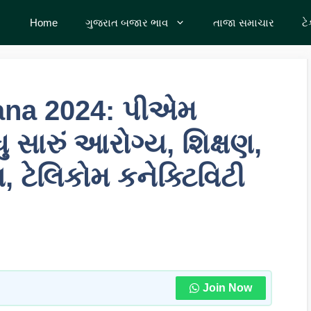
Home
ગુજરાત બજાર ભાવ
તાજા સમાચાર
ટ
na 2024: પીએમ
 સારું આરોગ્ય, શિક્ષણ,
, ટેલિકોમ કનેક્ટિવિટી
Join Now