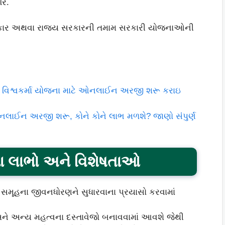
રે.
 સરકાર અથવા રાજ્ય સરકારની તમામ સરકારી યોજનાઓની
રી વિશ્વકર્મા યોજના માટે ઓનલાઈન અરજી શરૂ કરાઇ
ઓનલાઈન અરજી શરૂ, કોને કોને લાભ મળશે? જાણો સંંપુર્ણ
લાભો અને વિશેષતાઓ
મૂહના જીવનધોરણને સુધારવાના પ્રયાસો કરવામાં
ડ અને અન્ય મહત્વના દસ્તાવેજો બનાવવામાં આવશે જેથી