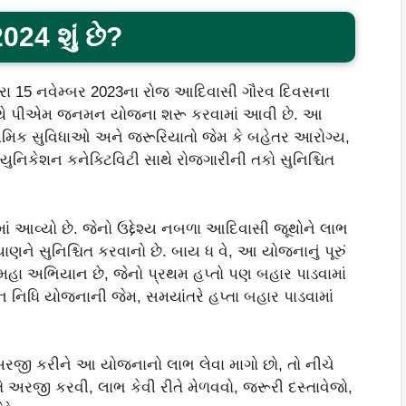
4 શું છે?
વારા 15 નવેમ્બર 2023ના રોજ આદિવાસી ગૌરવ દિવસના
સાથે પીએમ જનમન યોજના શરૂ કરવામાં આવી છે. આ
થમિક સુવિધાઓ અને જરૂરિયાતો જેમ કે બહેતર આરોગ્ય,
્યુનિકેશન કનેક્ટિવિટી સાથે રોજગારીની તકો સુનિશ્ચિત
ં આવ્યો છે. જેનો ઉદ્દેશ્ય નબળા આદિવાસી જૂથોને લાભ
ે સુનિશ્ચિત કરવાનો છે. બાય ધ વે, આ યોજનાનું પૂરું
હા અભિયાન છે, જેનો પ્રથમ હપ્તો પણ બહાર પાડવામાં
નિધિ યોજનાની જેમ, સમયાંતરે હપ્તા બહાર પાડવામાં
રજી કરીને આ યોજનાનો લાભ લેવા માગો છો, તો નીચે
ે અરજી કરવી, લાભ કેવી રીતે મેળવવો, જરૂરી દસ્તાવેજો,