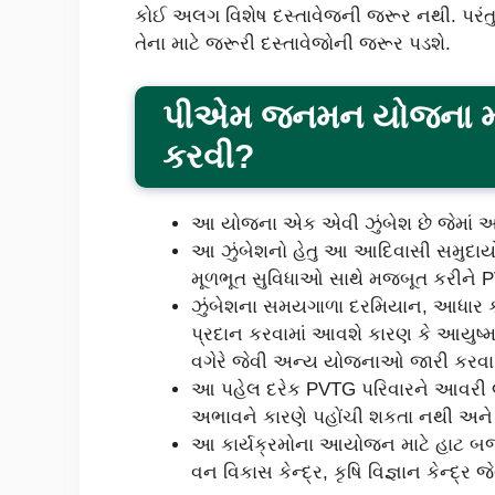
કોઈ અલગ વિશેષ દસ્તાવેજની જરૂર નથી. પર
તેના માટે જરૂરી દસ્તાવેજોની જરૂર પડશે.
પીએમ જનમન યોજના મા
કરવી?
આ યોજના એક એવી ઝુંબેશ છે જેમાં
આ ઝુંબેશનો હેતુ આ આદિવાસી સમુદાયો
મૂળભૂત સુવિધાઓ સાથે મજબૂત કરીને P
ઝુંબેશના સમયગાળા દરમિયાન, આધાર ક
પ્રદાન કરવામાં આવશે કારણ કે આયુષ્માન
વગેરે જેવી અન્ય યોજનાઓ જારી કરવા
આ પહેલ દરેક PVTG પરિવારને આવરી લેશ
અભાવને કારણે પહોંચી શકતા નથી અને 
આ કાર્યક્રમોના આયોજન માટે હાટ બજાર
વન વિકાસ કેન્દ્ર, કૃષિ વિજ્ઞાન કેન્દ્