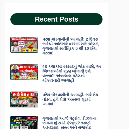
Recent Posts
પરેશ ગોસ્વામીની આગાહી: 2 દિવસ
ભારેથી અતિભારે વરસાદ માટે એલર્ટ,
ગુજરાતમાં સાર્વત્રિક 5 થી 10 ઈંચ
વરસાદ
48 કલાકમાં વરસાદનું જોર વધશે, આ
જિલ્લાઓમાં ભુક્કા બોલાવી દેશે
વરસાદ! અંબાલાલ પટેલની
ચોંકાવનારી આગાહી
પરેશ ગોસ્વામીની આગાહીઃ ભારે મેઘ
તાંડવ, હવે મેઘો અસ્સલ મૂડમાં
આવશે
ગુજરાતમાં આજે પેટ્રોલ-ડીઝલના
ભાવમાં શું થયો ફેરફાર? જાણો
અમદાવાદ, સુરત અને રાજકોટ