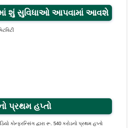
ં શું સુવિધાઓ આપવામાં આવશે
્ટિવિટી
નો પ્રથમ હપ્તો
 કોન્ફરન્સિંગ દ્વારા રૂ. 540 કરોડનો પ્રથમ હપ્તો