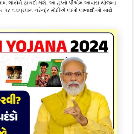
1 લાખ લોકોને ફાયદો થશે. આ હપ્તો પીએમ આવાસ યોજના
પર વડાપ્રધાન નરેન્દ્ર મોદીએ લાખો લાભાર્થીઓ સાથે