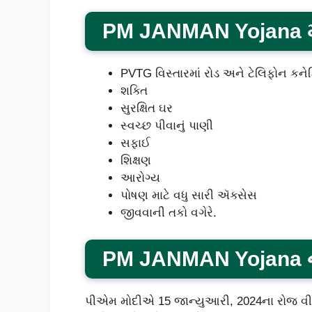
PM JANMAN Yojana મા
PVTG વિસ્તારમાં રોડ અને ટેલિફોન કનેક
શક્તિ
સુરક્ષિત ઘર
સ્વચ્છ પીવાનું પાણી
સફાઈ
શિક્ષણ
આરોગ્ય
પોષણ માટે વધુ સારી ઍક્સેસ
જીવવાની તકો વગેરે.
PM JANMAN Yojana
પીએમ મોદીએ 15 જાન્યુઆરી, 2024ના રોજ વીડિયો