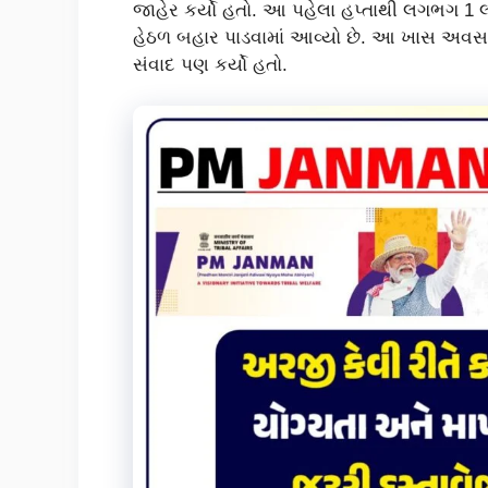
જાહેર કર્યો હતો. આ પહેલા હપ્તાથી લગભગ 
હેઠળ બહાર પાડવામાં આવ્યો છે. આ ખાસ અવસર 
સંવાદ પણ કર્યો હતો.