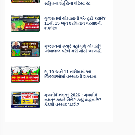
સહિતના શહેરોના લેટેસ્ટ રેટ
ગુજરાતમાં ચોમાસાની એન્ટ્રી ક્યારે?
11થી 15 જૂન દરમિયાન વરસાદની
શક્યતા
ગુજરાતમાં ક્યારે પહોંચશે ચોમાસું?
અંબાલાલ પટેલે કરી મોટી આગાહી
9, 10 અને 11 તારીખમાં આ
જિલ્લાઓમાં વરસાદની શક્યતા
મૃગશીર્ષ નક્ષત્ર 2026 : મૃગશીર્ષ
નક્ષત્ર ક્યારે બેસે? કયું વાહન છે?
કેટલો વરસાદ પડશે?