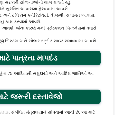
પણ સરકારી યોજનાઓનો લાભ મળતો રહે.
 સુરક્ષિત આવાસમાં ફેરવવામાં આવશે.
 અને ટેલિકોમ કનેક્ટિવિટી, વીજળી, સલામત આવાસ,
નું કામ કરવામાં આવશે.
ામાં આવશે. જેના કારણે મની પ્રોડક્શન બિઝનેસમાં વધારો
જી સિસ્ટમ અને સોલાર સ્ટ્રીટ લાઇટ લગાવવામાં આવશે.
ે પાત્રતા માપદંડ
માં રહેતા 75 આદિવાસી સમુદાયો અને આદિમ જાતિઓ આ
ે જરૂરી દસ્તાવેજો
 સંબંધિત મંત્રાલયોને સોંપવામાં આવી છે. આ માટે