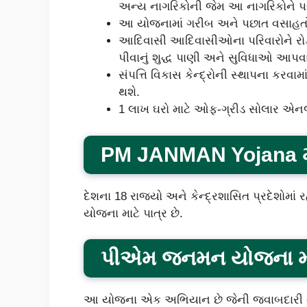
અન્ય નાગરિકોની જેમ આ નાગરિકોને 
આ યોજનામાં ગરીબ અને પછાત વસાહતોને
આદિવાસી આદિવાસીઓના પરિવારોને રોડ
પીવાનું શુદ્ધ પાણી અને સુવિધાઓ આપવા
સંપત્તિ વિકાસ કેન્દ્રોની સ્થાપના કરવ
થશે.
1 લાખ ઘરો માટે ઓફ-ગ્રીડ સોલાર એનર્
PM JANMAN Yojana માટ
દેશના 18 રાજ્યો અને કેન્દ્રશાસિત પ્રદેશો
યોજના માટે પાત્ર છે.
પીએમ જનમન યોજના માટ
આ યોજના એક અભિયાન છે જેની જવાબદારી તમામ