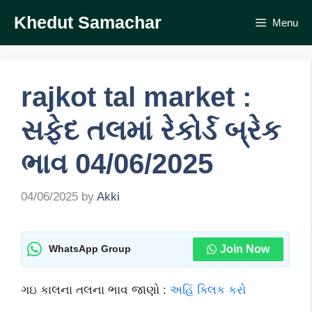
Skip
Khedut Samachar
Menu
to
content
rajkot tal market :
સફેદ તલમાં રેકોર્ડ બ્રેક
ભાવ 04/06/2025
04/06/2025
by
Akki
Join Now
WhatsApp Group
ગઇ કાલના તલના ભાવ જાણો :
અહિં ક્લિક કરો