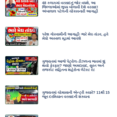
48 કલાકમાં વરસાદનું જોર વધશે, આ
જિલ્લાઓમાં ભુક્કા બોલાવી દેશે વરસાદ!
અંબાલાલ પટેલની ચોંકાવનારી આગાહી
પરેશ ગોસ્વામીની આગાહીઃ ભારે મેઘ તાંડવ, હવે
મેઘો અસ્સલ મૂડમાં આવશે
ગુજરાતમાં આજે પેટ્રોલ-ડીઝલના ભાવમાં શું
થયો ફેરફાર? જાણો અમદાવાદ, સુરત અને
રાજકોટ સહિતના શહેરોના લેટેસ્ટ રેટ
ગુજરાતમાં ચોમાસાની એન્ટ્રી ક્યારે? 11થી 15
જૂન દરમિયાન વરસાદની શક્યતા