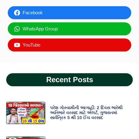
Facebook
WhatsApp Group
YouTube
Recent Posts
પરેશ ગોસ્વામીની આગાહી: 2 દિવસ ભારેથી
અતિભારે વરસાદ માટે એલર્ટ, ગુજરાતમાં
સાર્વત્રિક 5 થી 10 ઈંચ વરસાદ