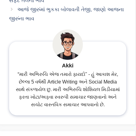
સફેદ તલના ભાવ
આજે જીરુંમાં ભુકકા બોલાવતી તેજી, જાણો આજના
જીરુંના ભાવ
Akki
“મારી અભિરુચિ એજ તમારો ફાયદો" - હું આકાશ મેર,
છેલ્લા 5 વર્ષથી Article Writing અને Social Media
સાથે સંકળાયેલ છુ. મારી અભિરુચિ શોશિયલ મિડીયામાં
ફરતા ખોટા/અફવા સ્વરુપી સમાચાર જાણવાનો અને
સચોટ વાસ્તવિક સમાચાર આપવાનો છે.