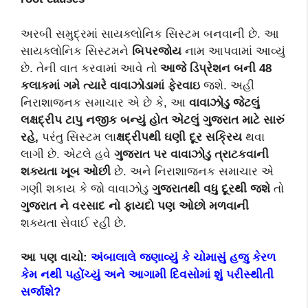
અરબી સમુદ્રમાં સાયક્લોનિક સિસ્ટમ બનવાની છે. આ
સાયક્લોનિક સિસ્ટમને
બિપરજોય
નામ આપવામાં આવ્યું
છે. તેની વાત કરવામાં આવે તો
આજે ડિપ્રેશન બની 48
કલાકમાં ગમે ત્યારે વાવાઝોડામાં ફેરવાઇ
જશે. અહીં
નિરાશાજનક સમાચાર એ છે કે, આ
વાવાઝોડુ જેટલું
લક્ષદ્રીપ ટાપુ નજીક બન્યું હોત એટલું ગુજરાત માટે સારું
રહે
,
પરંતુ સિસ્ટમ લા
ક્ષદ્રીપથી ઘણી દૂર સક્રિય
થવા
લાગી છે. એટલે હવે
ગુજરાત પર વાવાઝોડુ
ત્રાટકવાની
શક્યતા ખૂબ ઓછી
છે. અને નિરાશાજનક સમાચાર એ
ગણી શકાય કે જો વાવાઝોડુ
ગુજરાતથી વધુ દૂરથી જશે
તો
ગુજરાત ને વરસાદ નો ફાયદો પણ ઓછો મળવાની
શક્યતા સેવાઈ રહી છે.
આ પણ વાચો:
અંબાલાલે જણાવ્યું કે ચોમાસું હજુ કેરળ
કેમ નથી પહોંચ્યું અને આગામી દિવસોમાં શું ૫રીસ્થીતી
સર્જાશે?