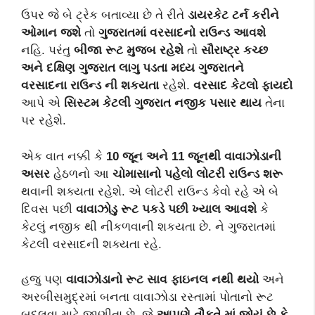
ઉપર જે બે ટ્રેક બતાવ્યા છે તે રીતે
ડાયરકેટ ટર્ન કરીને
ઓમાન જશે
તો
ગુજરાતમાં વરસાદનો રાઉન્ડ આવશે
નહિ. પરંતુ
બીજા
રૂટ મુજબ રહેશે
તો
સૌરાષ્ટ્ર કચ્છ
અને દક્ષિણ ગુજરાત લાગુ પડતા મધ્ય ગુજરાતને
વરસાદના રાઉન્ડ ની શકયતા
રહેશે.
વરસાદ કેટલો ફાયદો
આપે એ
સિસ્ટમ કેટલી ગુજરાત નજીક પસાર થાય
તેના
પર રહેશે.
એક વાત નક્કી કે
10 જૂન અને 11 જૂનથી વાવાઝોડાની
અસર
હેઠળનો આ
ચોમાસાનો પહેલો લોટરી રાઉન્ડ શરૂ
થવાની શક્યતા રહેશે. એ લોટરી રાઉન્ડ કેવો રહે એ બે
દિવસ પછી
વાવાઝોડુ રૂટ પકડે પછી ખ્યાલ આવશે
કે
કેટલું નજીક થી નીકળવાની શકયતા છે. ને ગુજરાતમાં
કેટલી વરસાદની શક્યતા રહે.
હજુ પણ
વાવાઝોડાનો રૂટ સાવ ફાઇનલ નથી થયો
અને
અરબીસમુદ્રમાં બનતા વાવાઝોડા રસ્તામાં પોતાનો રૂટ
બદલવા માટે જાણીતા છે. જે
આપણે તૌકતે માં જોયું છે કે
,