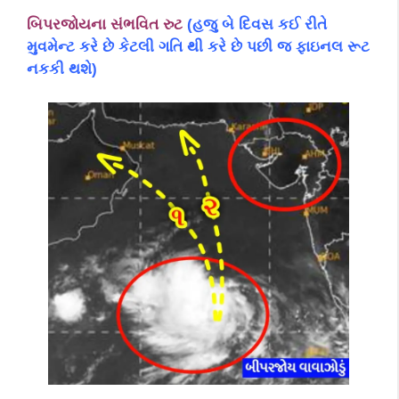
બિપરજોયના સંભવિત રુટ
(હજુ બે દિવસ કઈ રીતે
મુવમેન્ટ કરે છે કેટલી ગતિ થી કરે છે પછી જ ફાઇનલ રૂટ
નકકી થશે)