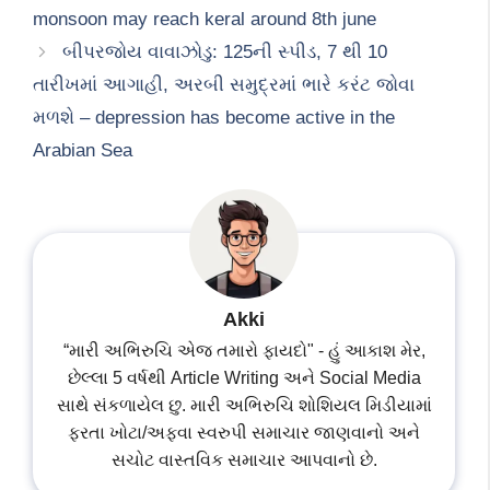
monsoon may reach keral around 8th june
બીપરજોય વાવાઝોડુ: 125ની સ્પીડ, 7 થી 10
તારીખમાં આગાહી, અરબી સમુદ્રમાં ભારે કરંટ જોવા
મળશે – depression has become active in the
Arabian Sea
Akki
“મારી અભિરુચિ એજ તમારો ફાયદો" - હું આકાશ મેર,
છેલ્લા 5 વર્ષથી Article Writing અને Social Media
સાથે સંકળાયેલ છુ. મારી અભિરુચિ શોશિયલ મિડીયામાં
ફરતા ખોટા/અફવા સ્વરુપી સમાચાર જાણવાનો અને
સચોટ વાસ્તવિક સમાચાર આપવાનો છે.