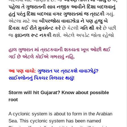
પહેલા તે ગુજરાતની સાવ નજીક આવીને દિશા બદલવાનું
હતું પરંતુ દિશા બદલ્યા વગર ગુજરાતમાં જ ત્રાટકી
ગયું.
એટલા માટે આ
બીપરજોય વાવાઝોડા ને પણ હજુ બે
દિવસ કઈ રીતે મુવમેન્ટ કરે
છે કેટલી
ગતિ થી કરે
છે પછી
જ
ફાઇનલ રૂટ નકકી
થશે. એટલે અપડેટ જોતા રહેજો
હાલ ગુજરાત માં ત્રાટકવાની શકયતા ખૂબ ઓછી થઈ
ગઈ છે એટલે કોઈએ ગભરાવું નહિ.
આ પણ વાચો:
ગુજરાત પર ત્રાટકશે વાવાઝોડું?
સાઈક્લોનનું પિક્ચર ક્લિયર થયું!
Storm will hit Gujarat? Know about possible
root
A cyclonic system is about to form in the Arabian
Sea. This cyclonic system has been named