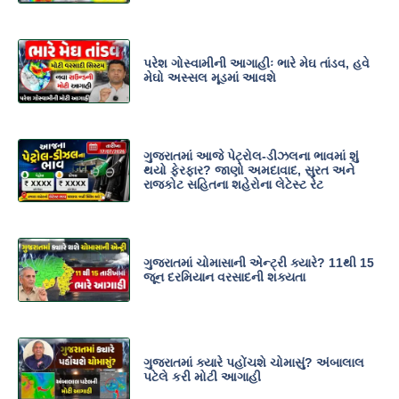
પરેશ ગોસ્વામીની આગાહીઃ ભારે મેઘ તાંડવ, હવે
મેઘો અસ્સલ મૂડમાં આવશે
ગુજરાતમાં આજે પેટ્રોલ-ડીઝલના ભાવમાં શું
થયો ફેરફાર? જાણો અમદાવાદ, સુરત અને
રાજકોટ સહિતના શહેરોના લેટેસ્ટ રેટ
ગુજરાતમાં ચોમાસાની એન્ટ્રી ક્યારે? 11થી 15
જૂન દરમિયાન વરસાદની શક્યતા
ગુજરાતમાં ક્યારે પહોંચશે ચોમાસું? અંબાલાલ
પટેલે કરી મોટી આગાહી