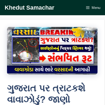
Skip
Khedut Samachar
Menu
to
content
ગુજરાત પર ત્રાટકશે
વાવાઝોડું? જાણો