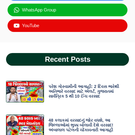
WhatsApp Group
YouTube
Recent Posts
પરેશ ગોસ્વામીની આગાહી: 2 દિવસ ભારેથી
અતિભારે વરસાદ માટે એલર્ટ, ગુજરાતમાં
સાર્વત્રિક 5 થી 10 ઈંચ વરસાદ
48 કલાકમાં વરસાદનું જોર વધશે, આ
જિલ્લાઓમાં ભુક્કા બોલાવી દેશે વરસાદ!
અંબાલાલ પટેલની ચોંકાવનારી આગાહી