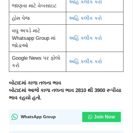
અહિં કલીક કરો
જાણવા માટે વેબસાઇટ
હોમ પેજ
અહિં કલીક કરો
વઘુ અપડે માટે
Whatsapp Group માં
અહિં કલીક કરો
જોડાઓ
Google News પર ફોલો
અહિં કલીક કરો
કરો
બોટાદમાં કાળા તલના ભાવ
બોટાદમાં આજે કાળા તલના ભાવ 2810 થી 3900 રૂપીયા
ભાવ રહયો હતો.
Join Now
WhatsApp Group