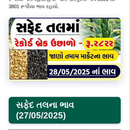
3801 રૂપીયા ભાવ રહયો.
સફેદ તલના ભાવ
(27/05/2025)