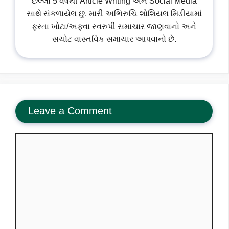
છેલ્લા 5 વર્ષથી Article Writing અને Social Media
સાથે સંકળાયેલ છુ. મારી અભિરુચિ શોશિયલ મિડીયામાં
ફરતા ખોટા/અફવા સ્વરુપી સમાચાર જાણવાનો અને
સચોટ વાસ્તવિક સમાચાર આપવાનો છે.
Leave a Comment
Comment