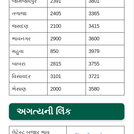
જામજોધપુર
2391
3801
તળાજા
2405
3365
જસદણ
2100
3415
ભાવનગર
2900
3600
મહુવા
850
3979
બાબરા
2815
3755
વિસાવદર
3101
3721
ભેસાણ
2000
3580
અગત્યની લિંક
લેટેસ્ટ બજાર ભાવ