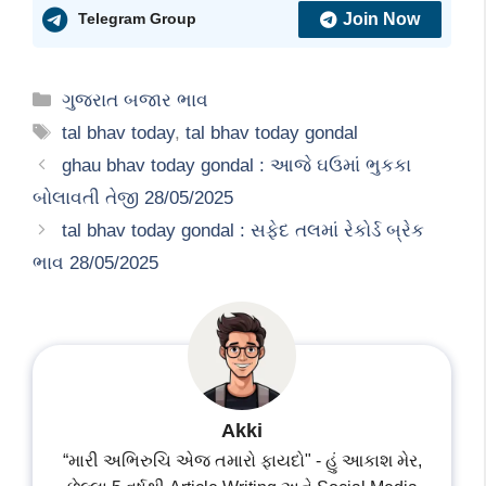
Join Now
Telegram Group
Categories
ગુજરાત બજાર ભાવ
Tags
tal bhav today
,
tal bhav today gondal
ghau bhav today gondal : આજે ઘઉમાં ભુકકા
બોલાવતી તેજી 28/05/2025
tal bhav today gondal : સફેદ તલમાં રેકોર્ડ બ્રેક
ભાવ 28/05/2025
Akki
“મારી અભિરુચિ એજ તમારો ફાયદો" - હું આકાશ મેર,