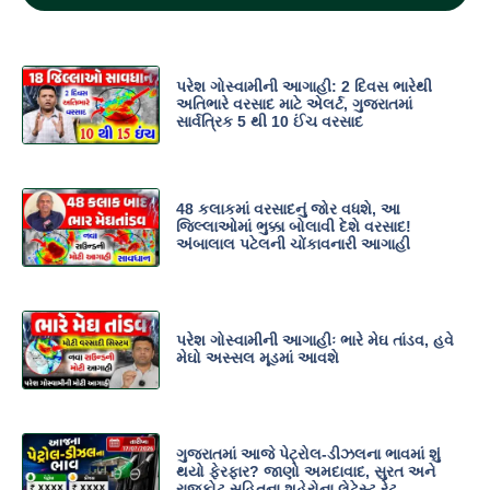
પરેશ ગોસ્વામીની આગાહી: 2 દિવસ ભારેથી
અતિભારે વરસાદ માટે એલર્ટ, ગુજરાતમાં
સાર્વત્રિક 5 થી 10 ઈંચ વરસાદ
48 કલાકમાં વરસાદનું જોર વધશે, આ
જિલ્લાઓમાં ભુક્કા બોલાવી દેશે વરસાદ!
અંબાલાલ પટેલની ચોંકાવનારી આગાહી
પરેશ ગોસ્વામીની આગાહીઃ ભારે મેઘ તાંડવ, હવે
મેઘો અસ્સલ મૂડમાં આવશે
ગુજરાતમાં આજે પેટ્રોલ-ડીઝલના ભાવમાં શું
થયો ફેરફાર? જાણો અમદાવાદ, સુરત અને
રાજકોટ સહિતના શહેરોના લેટેસ્ટ રેટ