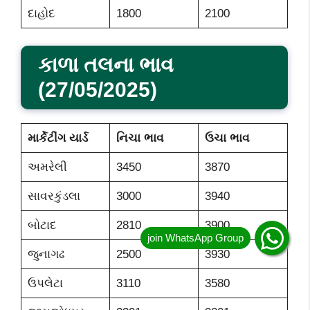
દાહોદ
1800
2100
કાળા તલના ભાવ
(27/05/2025)
માર્કેટીંગ યાર્ડ
નિચા ભાવ
ઉચા ભાવ
અમરેલી
3450
3870
સાવરકુંડલા
3000
3940
બોટાદ
2810
3900
જુનાગઢ
2500
3930
ઉપલેટા
3110
3580