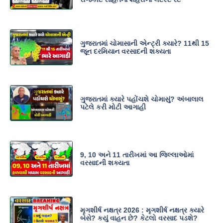
ગુજરાતમાં ચોમાસાની એન્ટ્રી ક્યારે? 11થી 15
જૂન દરમિયાન વરસાદની શક્યતા
ગુજરાતમાં ક્યારે પહોંચશે ચોમાસું? અંબાલાલ
પટેલે કરી મોટી આગાહી
9, 10 અને 11 તારીખમાં આ જિલ્લાઓમાં
વરસાદની શક્યતા
મૃગશીર્ષ નક્ષત્ર 2026 : મૃગશીર્ષ નક્ષત્ર ક્યારે
બેસે? કયું વાહન છે? કેટલો વરસાદ પડશે?