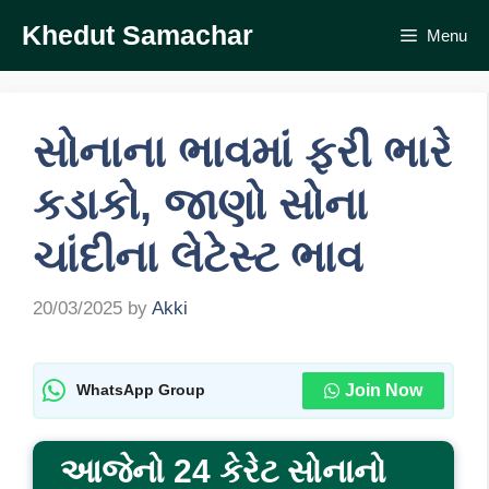
Skip
Khedut Samachar
Menu
to
content
સોનાના ભાવમાં ફરી ભારે
કડાકો, જાણો સોના
ચાંદીના લેટેસ્ટ ભાવ
20/03/2025
by
Akki
Join Now
WhatsApp Group
આજેનો 24 કેરેટ સોનાનો