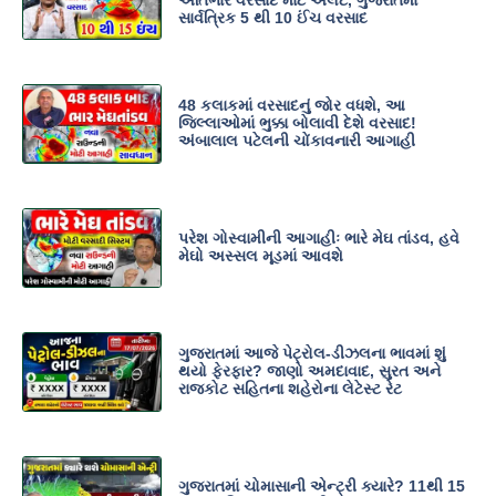
સાર્વત્રિક 5 થી 10 ઈંચ વરસાદ
48 કલાકમાં વરસાદનું જોર વધશે, આ
જિલ્લાઓમાં ભુક્કા બોલાવી દેશે વરસાદ!
અંબાલાલ પટેલની ચોંકાવનારી આગાહી
પરેશ ગોસ્વામીની આગાહીઃ ભારે મેઘ તાંડવ, હવે
મેઘો અસ્સલ મૂડમાં આવશે
ગુજરાતમાં આજે પેટ્રોલ-ડીઝલના ભાવમાં શું
થયો ફેરફાર? જાણો અમદાવાદ, સુરત અને
રાજકોટ સહિતના શહેરોના લેટેસ્ટ રેટ
ગુજરાતમાં ચોમાસાની એન્ટ્રી ક્યારે? 11થી 15