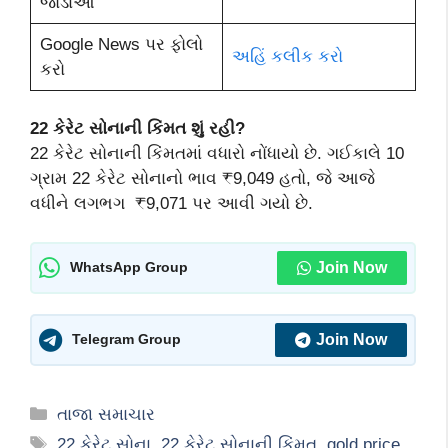
જોડાઓ
Google News પર ફોલો
અહિં કલીક કરો
કરો
22 કેરેટ સોનાની કિંમત શું રહી?
22 કેરેટ સોનાની કિંમતમાં વધારો નોંધાયો છે. ગઈકાલે 10
ગ્રામ 22 કેરેટ સોનાનો ભાવ ₹9,049 હતો, જે આજે
વધીને લગભગ ₹9,071 પર આવી ગયો છે.
Join Now
WhatsApp Group
Join Now
Telegram Group
Categories
તાજા સમાચાર
Tags
22 કેરેટ સોના
,
22 કેરેટ સોનાની કિંમત
,
gold price
,