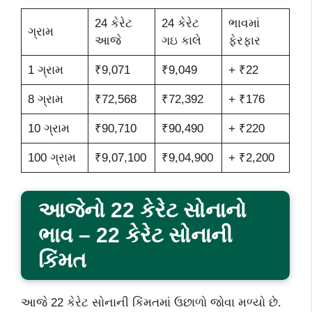
24 કેરેટ
24 કેરેટ
ભાવમાં
ગ્રામ
આજે
ગઇ કાલે
ફેરફાર
1 ગ્રામ
₹9,071
₹9,049
+ ₹22
8 ગ્રામ
₹72,568
₹72,392
+ ₹176
10 ગ્રામ
₹90,710
₹90,490
+ ₹220
100 ગ્રામ
₹9,07,100
₹9,04,900
+ ₹2,200
આજેનો 22 કેરેટ સોનાનો
ભાવ – 22 કેરેટ સોનાની
કિંમત
આજે 22 કેરેટ સોનાની કિંમતમાં ઉછાળો જોવા મળ્યો છે.