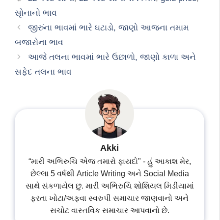
સૃોનાનો ભાવ
જીરુંના ભાવમાં ભારે ઘટાડો, જાણો આજના તમામ
બજારોના ભાવ
આજે તલના ભાવમાં ભારે ઉછાળો, જાણો કાળા અને
સફેદ તલના ભાવ
Akki
“મારી અભિરુચિ એજ તમારો ફાયદો" - હું આકાશ મેર,
છેલ્લા 5 વર્ષથી Article Writing અને Social Media
સાથે સંકળાયેલ છુ. મારી અભિરુચિ શોશિયલ મિડીયામાં
ફરતા ખોટા/અફવા સ્વરુપી સમાચાર જાણવાનો અને
સચોટ વાસ્તવિક સમાચાર આપવાનો છે.