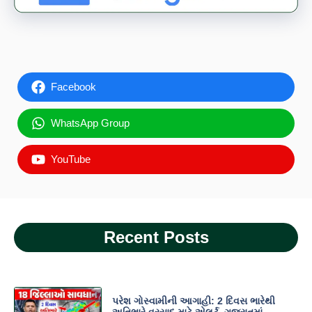
Facebook
WhatsApp Group
YouTube
Recent Posts
પરેશ ગોસ્વામીની આગાહી: 2 દિવસ ભારેથી
અતિભારે વરસાદ માટે એલર્ટ, ગુજરાતમાં