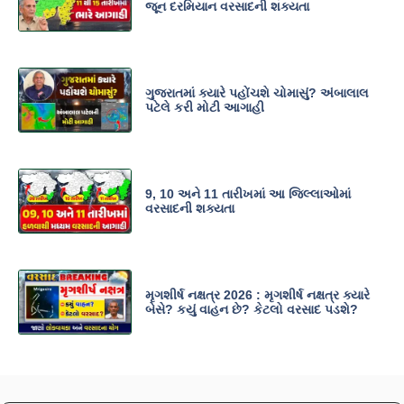
જૂન દરમિયાન વરસાદની શક્યતા
ગુજરાતમાં ક્યારે પહોંચશે ચોમાસું? અંબાલાલ
પટેલે કરી મોટી આગાહી
9, 10 અને 11 તારીખમાં આ જિલ્લાઓમાં
વરસાદની શક્યતા
મૃગશીર્ષ નક્ષત્ર 2026 : મૃગશીર્ષ નક્ષત્ર ક્યારે
બેસે? કયું વાહન છે? કેટલો વરસાદ પડશે?