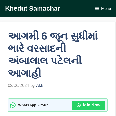
Skip
Khedut Samachar
Menu
to
content
આગમી 6 જૂન સુધીમાં
ભારે વરસાદની
અંબાલાલ પટેલની
આગાહી
02/06/2024
by
Akki
Join Now
WhatsApp Group