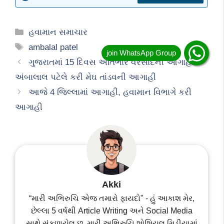
Categories
હવામાન સમાચાર
Tags
ambalal patel
ગુજરાતમાં 15 દિવસ અતિભારે વરસાદની આગાહી,
અંબાલાલ પટેલે કરી મેઘ તાંડવની આગાહી
આજે 4 જિલ્લામાં આગાહી, હવામાન વિભાગે કરી
આગાહી
Akki
“મારી અભિરુચિ એજ તમારો ફાયદો" - હું આકાશ મેર,
છેલ્લા 5 વર્ષથી Article Writing અને Social Media
સાથે સંકળાયેલ છુ. મારી અભિરુચિ શોશિયલ મિડીયામાં