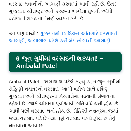
વરસાદ થવાનીની આગાહી કરવામાં આવી રહી છે. ઉતર
ગુજરાત, સૌરાષ્ટ્ર અને કચ્છના ભાગોમાં ઘુળની આંધી,
વંટોળની શક્યતા તેમણે વ્યકત કરી છે.
આ પણ વાચો :
ગુજરાતમાં 15 દિવસ અતિભારે વરસાદની
આગાહી, અંબાલાલ પટેલે કરી મેઘ તાંડવની આગાહી
6 જૂન સુધીમાં વરસાદની શક્યતા! –
Ambalal Patel
Ambalal Patel : અંબાલાલ પટેલે કહ્યું કે, 6 જુન સુધીમાં
રોહિણી નક્ષત્રનો વરસાદ, આંઘી વંટોળ સાથે દક્ષિણ
ગુજરાત અને સૌરાષ્ટ્રના વિસ્તારોમાં પડવાની સંભાવના
રહેલી છે. જોકે ચોમાસા પૂર્વ આવી ગતિવિધિ થતી હોય છે.
આંધી પછી વરસાદ થતો હોય છે. રોહિણી નક્ષત્રમાં જ્યાં
જ્યાં વરસાદ પડે છે ત્યાં પૂર્ણ વરસાદ પડતો હોય છે તેવું
માનવામા આવે છે.