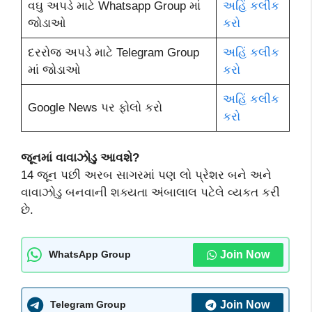
વઘુ અપડે માટે Whatsapp Group માં
અહિં કલીક
જોડાઓ
કરો
દરરોજ અપડે માટે Telegram Group
અહિં કલીક
માં જોડાઓ
કરો
અહિં કલીક
Google News પર ફોલો કરો
કરો
જૂનમાં વાવાઝોડુ આવશે?
14 જૂન પછી અરબ સાગરમાં પણ લો પ્રેશર બને અને
વાવાઝોડુ બનવાની શક્યતા અંબાલાલ પટેલે વ્યકત કરી
છે.
Join Now
WhatsApp Group
Join Now
Telegram Group