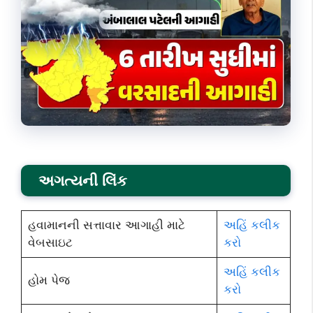
અગત્યની લિંક
હવામાનની સત્તાવાર આગાહી માટે
અહિં કલીક
વેબસાઇટ
કરો
અહિં કલીક
હોમ પેજ
કરો