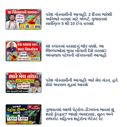
પરેશ ગોસ્વામીની આગાહી: 2 દિવસ ભારેથી
અતિભારે વરસાદ માટે એલર્ટ, ગુજરાતમાં
સાર્વત્રિક 5 થી 10 ઈંચ વરસાદ
48 કલાકમાં વરસાદનું જોર વધશે, આ
જિલ્લાઓમાં ભુક્કા બોલાવી દેશે વરસાદ!
અંબાલાલ પટેલની ચોંકાવનારી આગાહી
પરેશ ગોસ્વામીની આગાહીઃ ભારે મેઘ તાંડવ, હવે
મેઘો અસ્સલ મૂડમાં આવશે
ગુજરાતમાં આજે પેટ્રોલ-ડીઝલના ભાવમાં શું
થયો ફેરફાર? જાણો અમદાવાદ, સુરત અને
રાજકોટ સહિતના શહેરોના લેટેસ્ટ રેટ