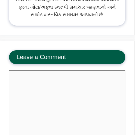
ફરતા ખોટા/અફવા સ્વરુપી સમાચાર જાણવાનો અને
સચોટ વાસ્તવિક સમાચાર આપવાનો છે.
Leave a Comment
Comment