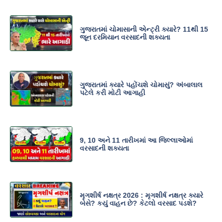
ગુજરાતમાં ચોમાસાની એન્ટ્રી ક્યારે? 11થી 15
જૂન દરમિયાન વરસાદની શક્યતા
ગુજરાતમાં ક્યારે પહોંચશે ચોમાસું? અંબાલાલ
પટેલે કરી મોટી આગાહી
9, 10 અને 11 તારીખમાં આ જિલ્લાઓમાં
વરસાદની શક્યતા
મૃગશીર્ષ નક્ષત્ર 2026 : મૃગશીર્ષ નક્ષત્ર ક્યારે
બેસે? કયું વાહન છે? કેટલો વરસાદ પડશે?