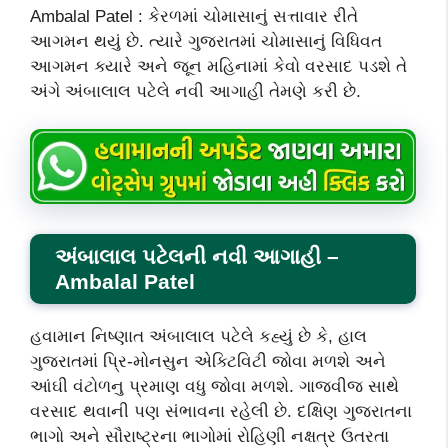
Ambalal Patel : કેરળમાં ચોમાસાનું સત્તાવાર રીતે
આગમન થયું છે. ત્યારે ગુજરાતમાં ચોમાસાનું વિધિવત
આગમન ક્યારે અને જૂન મહિનામાં કેવો વરસાદ પડશે તે
અંગે અંબાલાલ પટેલે નવી આગાહી તેમણે કરી છે.
અંબાલાલ પટેલની નવી આગાહી –
Ambalal Patel
હવામાન નિષ્ણાત અંબાલાલ પટેલે કહ્યું છે કે, હાલ
ગુજરાતમાં પ્રિ-મોનસુન એક્ટિવિટી જોવા મળશે અને
આંઘી વંટોળનુ પ્રમાણ વધુ જોવા મળશે. ગાજવીજ સાથે
વરસાદ થવાની પણ સંભાવના રહેલી છે. દક્ષિણ ગુજરાતના
ભાગો અને સૌરાષ્ટ્રના ભાગોમાં રોહિણી નક્ષત્ર ઉતરતા