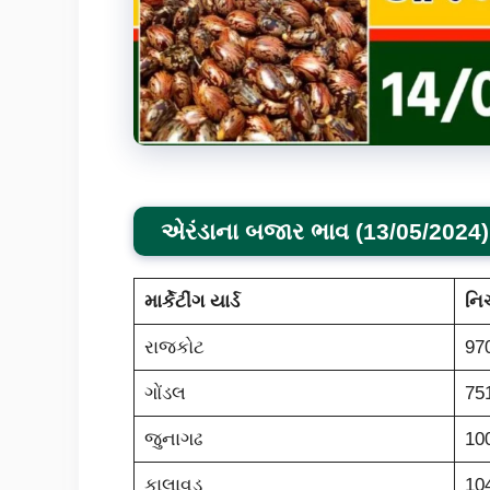
એરંડાના બજાર ભાવ (13/05/2024)
માર્કેટીંગ યાર્ડ
નિ
રાજકોટ
97
ગોંડલ
75
જુનાગઢ
10
કાલાવડ
10