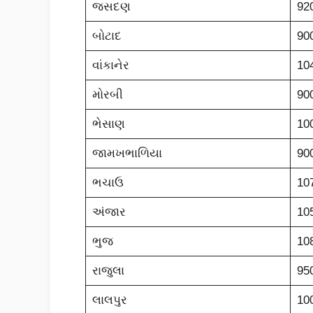
જસદણ
92
બોટાદ
90
વાંકાનેર
10
મોરબી
90
ભેસાણ
10
જામખભાળિયા
90
ભચાઉ
10
અંજાર
10
ભુજ
10
રાજુલા
95
લાલપુર
10