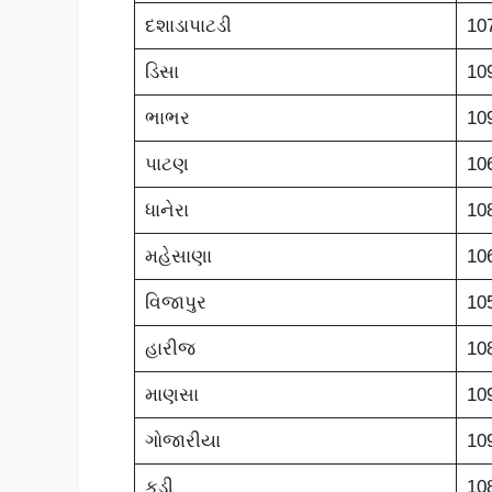
દશાડાપાટડી
10
ડિસા
10
ભાભર
10
પાટણ
10
ધાનેરા
10
મહેસાણા
10
વિજાપુર
10
હારીજ
10
માણસા
10
ગોજારીયા
10
કડી
10