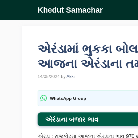
Skip
Khedut Samachar
to
content
એરંડામાં ભુકકા બો
આજના એરંડાના તમા
14/05/2024
by
Akki
WhatsApp Group
એરંડાના બજાર ભાવ
એરંડા : રાજકોટમાં આજના એરંડાના ભાવ 970 થી