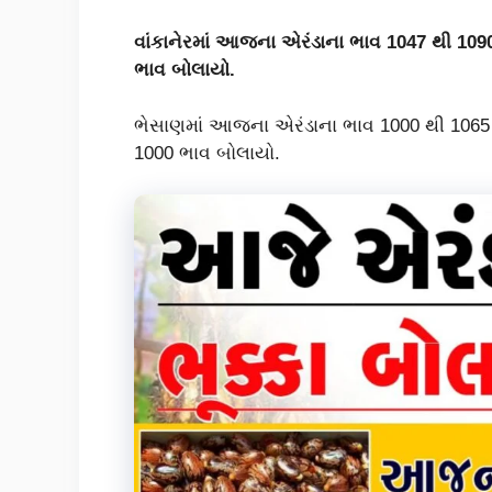
વાંકાનેરમાં આજના એરંડાના ભાવ 1047 થી 1090
ભાવ બોલાયો.
ભેસાણમાં આજના એરંડાના ભાવ 1000 થી 1065 
1000 ભાવ બોલાયો.