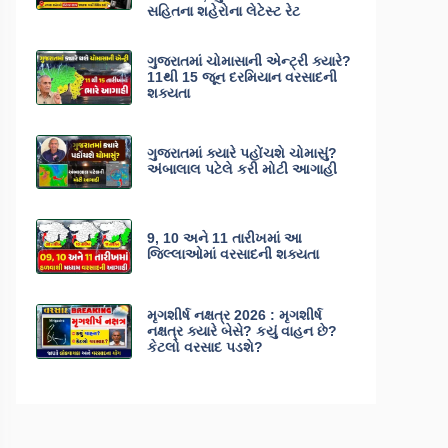
સહિતના શહેરોના લેટેસ્ટ રેટ
ગુજરાતમાં ચોમાસાની એન્ટ્રી ક્યારે?
11થી 15 જૂન દરમિયાન વરસાદની
શક્યતા
ગુજરાતમાં ક્યારે પહોંચશે ચોમાસું?
અંબાલાલ પટેલે કરી મોટી આગાહી
9, 10 અને 11 તારીખમાં આ
જિલ્લાઓમાં વરસાદની શક્યતા
મૃગશીર્ષ નક્ષત્ર 2026 : મૃગશીર્ષ
નક્ષત્ર ક્યારે બેસે? કયું વાહન છે?
કેટલો વરસાદ પડશે?