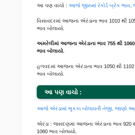
આ પણ વાચો :
આજે જીરુમાં રેકોર્ડ બ્રેક ભ
વિસાવદરમાં આજના એરંડાના ભાવ 1010 થી 1056
ભાવ બોલાયો.
અમરેલીમાં આજના એરંડાના ભાવ 755 થી 1060 
ભાવ બોલાયો.
હળવદમાં આજના એરંડાના ભાવ 1050 થી 1102 ર
ભાવ બોલાયો.
આ પણ વાચો :
આજે એરંડામાંં ભુકકા બોલાવતી તેજી, જાણો
એરંડા : જસદણમાં આજના એરંડાના ભાવ 920 થી 
1060 ભાવ બોલાયો.