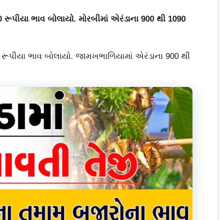
 રૂપીયા ભાવ બોલાયો. મોરબીમાં એરંડાના 900 થી 1090
રૂપીયા ભાવ બોલાયો. જામખભાળિયામાં એરંડાના 900 થી