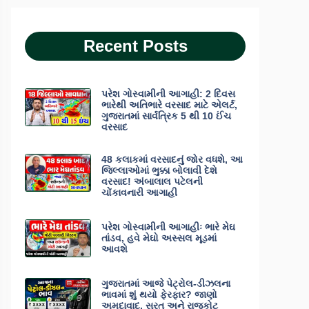
Recent Posts
પરેશ ગોસ્વામીની આગાહી: 2 દિવસ
ભારેથી અતિભારે વરસાદ માટે એલર્ટ,
ગુજરાતમાં સાર્વત્રિક 5 થી 10 ઈંચ
વરસાદ
48 કલાકમાં વરસાદનું જોર વધશે, આ
જિલ્લાઓમાં ભુક્કા બોલાવી દેશે
વરસાદ! અંબાલાલ પટેલની
ચોંકાવનારી આગાહી
પરેશ ગોસ્વામીની આગાહીઃ ભારે મેઘ
તાંડવ, હવે મેઘો અસ્સલ મૂડમાં
આવશે
ગુજરાતમાં આજે પેટ્રોલ-ડીઝલના
ભાવમાં શું થયો ફેરફાર? જાણો
અમદાવાદ, સુરત અને રાજકોટ