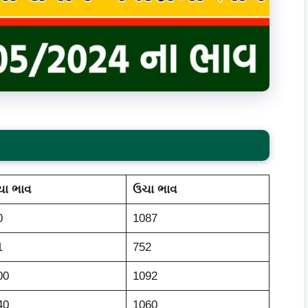
ચા ભાવ
ઉચા ભાવ
0
1087
1
752
00
1092
40
1060