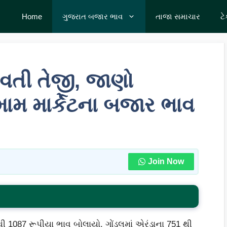
Home
ગુજરાત બજાર ભાવ
તાજા સમાચાર
ટ
લવતી તેજી, જાણો
મ માર્કેટના બજાર ભાવ
Join Now
 1087 રૂપીયા ભાવ બોલાયો. ગોંડલમાં એરંડાના 751 થી