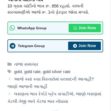
10 ગ્રામ ચાંદીનો ભાવ રૂ. 856 રહયો. કાલની
સરખામણીએ આજે રૂ. 1નો ફેરફાર જોવા મળ્યો.
Join Now
WhatsApp Group
Join Now
Telegram Group
Categories
તાજા સમાચાર
Tags
gold
,
gold rate
,
gold silver rate
આજે ક્યાં કયા વિસ્તારોમાં વરસાદની આગાહી?
જાણો આજની આગાહી
લસણના ભાવ રેકોર્ડ બ્રેક સપાટીએ, જાણો લસણમાં
કેટલી તેજી અને કેટલા ભાવ નોંઘાયા