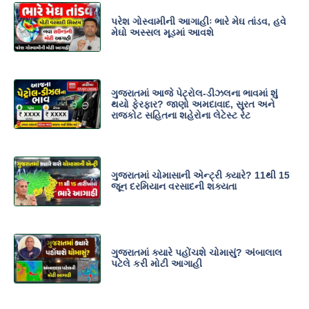
પરેશ ગોસ્વામીની આગાહીઃ ભારે મેઘ તાંડવ, હવે
મેઘો અસ્સલ મૂડમાં આવશે
ગુજરાતમાં આજે પેટ્રોલ-ડીઝલના ભાવમાં શું
થયો ફેરફાર? જાણો અમદાવાદ, સુરત અને
રાજકોટ સહિતના શહેરોના લેટેસ્ટ રેટ
ગુજરાતમાં ચોમાસાની એન્ટ્રી ક્યારે? 11થી 15
જૂન દરમિયાન વરસાદની શક્યતા
ગુજરાતમાં ક્યારે પહોંચશે ચોમાસું? અંબાલાલ
પટેલે કરી મોટી આગાહી