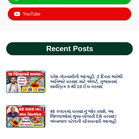
YouTube
Recent Posts
પરેશ ગોસ્વામીની આગાહી: 2 દિવસ ભારેથી
અતિભારે વરસાદ માટે એલર્ટ, ગુજરાતમાં
સાર્વત્રિક 5 થી 10 ઈંચ વરસાદ
48 કલાકમાં વરસાદનું જોર વધશે, આ
જિલ્લાઓમાં ભુક્કા બોલાવી દેશે વરસાદ!
અંબાલાલ પટેલની ચોંકાવનારી આગાહી