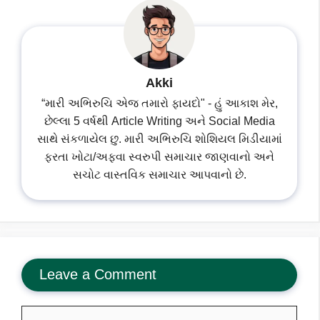
Akki
“મારી અભિરુચિ એજ તમારો ફાયદો" - હું આકાશ મેર,
છેલ્લા 5 વર્ષથી Article Writing અને Social Media
સાથે સંકળાયેલ છુ. મારી અભિરુચિ શોશિયલ મિડીયામાં
ફરતા ખોટા/અફવા સ્વરુપી સમાચાર જાણવાનો અને
સચોટ વાસ્તવિક સમાચાર આપવાનો છે.
Leave a Comment
Comment