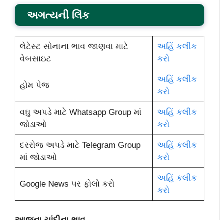
અગત્યની લિંક
લેટેસ્ટ સોનાના ભાવ જાણવા માટે
અહિં કલીક
વેબસાઇટ
કરો
અહિં કલીક
હોમ પેજ
કરો
વઘુ અપડે માટે Whatsapp Group માં
અહિં કલીક
જોડાઓ
કરો
દરરોજ અપડે માટે Telegram Group
અહિં કલીક
માં જોડાઓ
કરો
અહિં કલીક
Google News પર ફોલો કરો
કરો
આજના ચાંદીના ભાવ