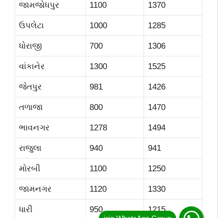
જામજોધપુર
1100
1370
ઉપલેટા
1000
1285
ધોરાજી
700
1306
વાંકાનેર
1300
1525
જેતપુર
981
1426
તળાજા
800
1470
ભાવનગર
1278
1494
રાજુલા
940
941
મોરબી
1100
1250
જામનગર
1120
1330
ધારી
950
1215