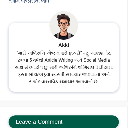
તમામ બજારોના ભાવ
Akki
“મારી અભિરુચિ એજ તમારો ફાયદો" - હું આકાશ મેર,
છેલ્લા 5 વર્ષથી Article Writing અને Social Media
સાથે સંકળાયેલ છુ. મારી અભિરુચિ શોશિયલ મિડીયામાં
ફરતા ખોટા/અફવા સ્વરુપી સમાચાર જાણવાનો અને
સચોટ વાસ્તવિક સમાચાર આપવાનો છે.
Leave a Comment