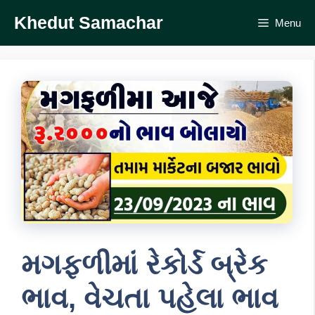
Skip
Khedut Samachar
Menu
to
content
મગફળીમાં રેકોર્ડ બ્રેક
ભાવ, વેચતા પહેલા ભાવ