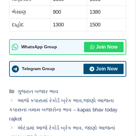
ભેસાણ
900
1380
દાહોદ
1300
1500
Join Now
WhatsApp Group
Join Now
Telegram Group
Categories
ગુજરાત બજાર ભાવ
આજે કપાસમાં રેકોર્ડ બ્રેક ભાવ,જાણો આજના
કપાસના તમામ બજારોના ભાવ – kapas bhav today
rajkot
એરંડામાં આજે રેકોર્ડ બ્રેક ભાવ, જાણો આજનાં