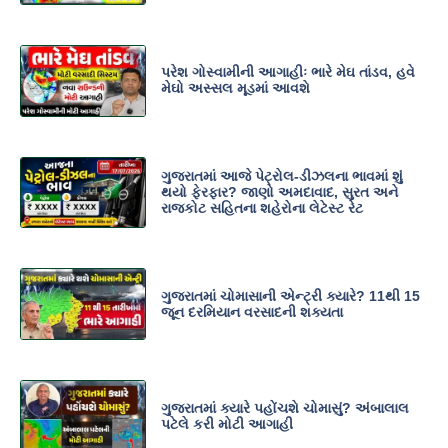
પરેશ ગોસ્વામીની આગાહીઃ ભારે મેઘ તાંડવ, હવે
મેઘો અસ્સલ મૂડમાં આવશે
ગુજરાતમાં આજે પેટ્રોલ-ડીઝલના ભાવમાં શું
થયો ફેરફાર? જાણો અમદાવાદ, સુરત અને
રાજકોટ સહિતના શહેરોના લેટેસ્ટ રેટ
ગુજરાતમાં ચોમાસાની એન્ટ્રી ક્યારે? 11થી 15
જૂન દરમિયાન વરસાદની શક્યતા
ગુજરાતમાં ક્યારે પહોંચશે ચોમાસું? અંબાલાલ
પટેલે કરી મોટી આગાહી