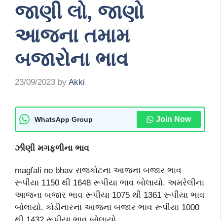
જાણી લો, જાણો
આજના તમામ
બજારોના ભાવ
23/09/2023
by
Akki
Join Now
WhatsApp Group
ઝીણી મગફળીના ભાવ
magfali no bhav રાજકોટના આજના બજાર ભાવ
રૂપીયા 1150 થી 1648 રૂપીયા ભાવ બોલાયો. અમરેલીના
આજના બજાર ભાવ રૂપીયા 1075 થી 1361 રૂપીયા ભાવ
બોલાયો. કોડીનારના આજના બજાર ભાવ રૂપીયા 1000
થી 1432 રૂપીયા ભાવ બોલાયો.