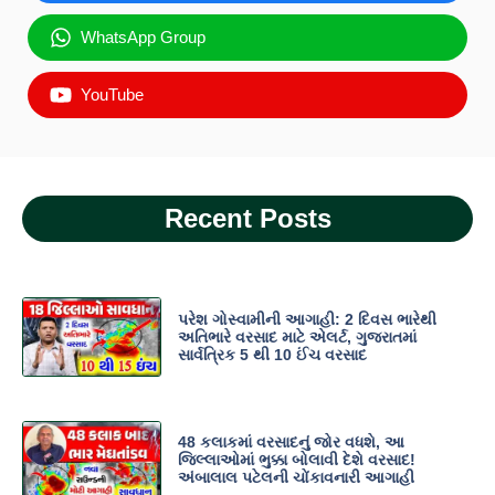
WhatsApp Group
YouTube
Recent Posts
પરેશ ગોસ્વામીની આગાહી: 2 દિવસ ભારેથી
અતિભારે વરસાદ માટે એલર્ટ, ગુજરાતમાં
સાર્વત્રિક 5 થી 10 ઈંચ વરસાદ
48 કલાકમાં વરસાદનું જોર વધશે, આ
જિલ્લાઓમાં ભુક્કા બોલાવી દેશે વરસાદ!
અંબાલાલ પટેલની ચોંકાવનારી આગાહી