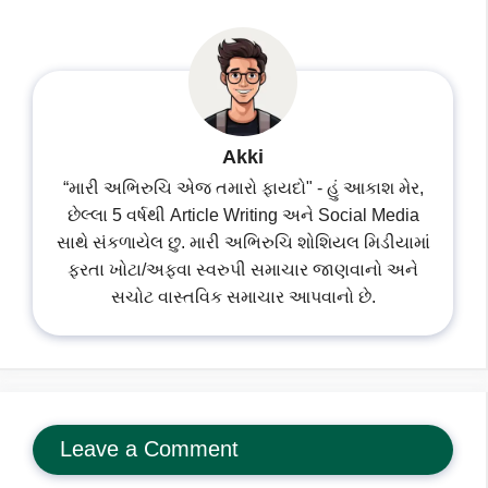
Akki
“મારી અભિરુચિ એજ તમારો ફાયદો" - હું આકાશ મેર,
છેલ્લા 5 વર્ષથી Article Writing અને Social Media
સાથે સંકળાયેલ છુ. મારી અભિરુચિ શોશિયલ મિડીયામાં
ફરતા ખોટા/અફવા સ્વરુપી સમાચાર જાણવાનો અને
સચોટ વાસ્તવિક સમાચાર આપવાનો છે.
Leave a Comment