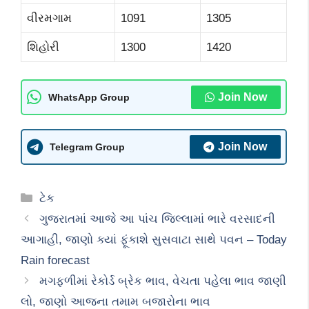
વીરમગામ
1091
1305
શિહોરી
1300
1420
Join Now
WhatsApp Group
Join Now
Telegram Group
Categories
ટેક
ગુજરાતમાં આજે આ પાંચ જિલ્લામાં ભારે વરસાદની
આગાહી, જાણો ક્યાં ફૂંકાશે સુસવાટા સાથે પવન – Today
Rain forecast
મગફળીમાં રેકોર્ડ બ્રેક ભાવ, વેચતા પહેલા ભાવ જાણી
લો, જાણો આજના તમામ બજારોના ભાવ