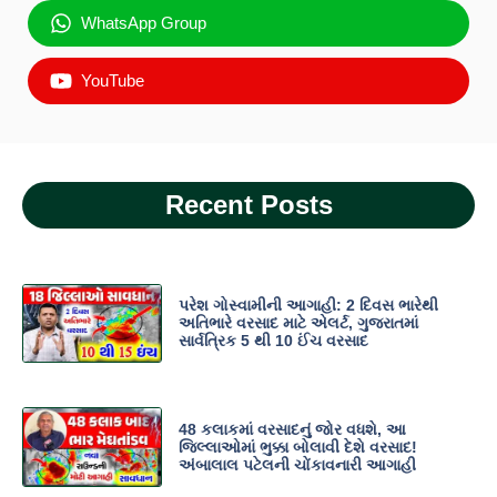
WhatsApp Group
YouTube
Recent Posts
પરેશ ગોસ્વામીની આગાહી: 2 દિવસ ભારેથી
અતિભારે વરસાદ માટે એલર્ટ, ગુજરાતમાં
સાર્વત્રિક 5 થી 10 ઈંચ વરસાદ
48 કલાકમાં વરસાદનું જોર વધશે, આ
જિલ્લાઓમાં ભુક્કા બોલાવી દેશે વરસાદ!
અંબાલાલ પટેલની ચોંકાવનારી આગાહી