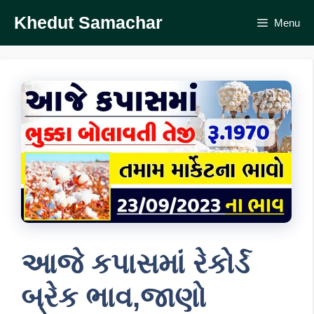
Skip
Khedut Samachar
Menu
to
content
આજે કપાસમાં રેકોર્ડ
બ્રેક ભાવ,જાણો