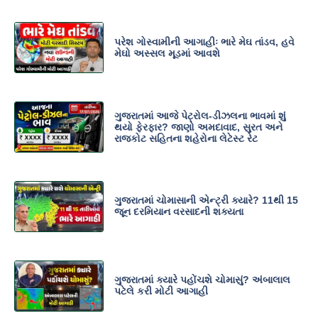
પરેશ ગોસ્વામીની આગાહીઃ ભારે મેઘ તાંડવ, હવે
મેઘો અસ્સલ મૂડમાં આવશે
ગુજરાતમાં આજે પેટ્રોલ-ડીઝલના ભાવમાં શું
થયો ફેરફાર? જાણો અમદાવાદ, સુરત અને
રાજકોટ સહિતના શહેરોના લેટેસ્ટ રેટ
ગુજરાતમાં ચોમાસાની એન્ટ્રી ક્યારે? 11થી 15
જૂન દરમિયાન વરસાદની શક્યતા
ગુજરાતમાં ક્યારે પહોંચશે ચોમાસું? અંબાલાલ
પટેલે કરી મોટી આગાહી