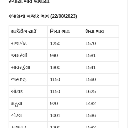
રૂપીયા ભાવ બોલાયો.
કપાસના બજાર ભાવ
(
22/08
/2023)
માર્કેટીંગ યાર્ડ
નિચા ભાવ
ઉચા ભાવ
રાજકોટ
1250
1570
અમરેલી
990
1581
સાવરકુંલા
1300
1541
જસદણ
1150
1560
બોટાદ
1150
1625
મહુવા
920
1482
ગોડલ
1001
1536
કાલાવડ
1200
1582