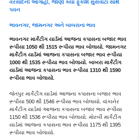
વરસાદની આગાહી, જાણો ક્યાં ફૂંકાશે સુસવાટા સાથે
પવન
ભાવનગર, જામનગર અને બાબરાના ભાવ
ભાવનગર માર્કેટીંગ યાર્ડમાં આજના કપાસના બજાર ભાવ
રૂપીયા 1050 થી 1515 રૂપીયા ભાવ બોલાયો. જામનગર
માર્કેટીંગ યાર્ડમાં આજના કપાસના બજાર ભાવ રૂપીયા
1000 થી 1535 રૂપીયા ભાવ બોલાયો. બાબરા માર્કેટીંગ
યાર્ડમાં આજના કપાસના ભાવ રૂપીયા 1310 થી 1590
રૂપીયા ભાવ બોલાયો.
જેતપુર માર્કેટીંગ યાર્ડમાં આજના કપાસના બજાર ભાવ
રૂપીયા 500 થી 1546 રૂપીયા ભાવ બોલાયો. વાંકાનેર
માર્કેટીંગ યાર્ડમાં આજના કપાસના બજાર ભાવ રૂપીયા
1150 થી 1536 રૂપીયા ભાવ બોલાયો. મોરબી માર્કેટીંગ
યાર્ડમાં આજના કપાસના ભાવ રૂપીયા 1175 થી 1395
રૂપીયા ભાવ બોલાયો.