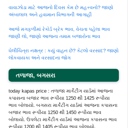
વાવાઝોડા માટે આજનો દિવસ કેમ છે મહત્ત્વનો? જાણો
અંબાલાલ અને હવામાન વિભાગની આગાહી
આજે મગફળીમાં રેકોર્ડ બ્રેક ભાવ, વેચતા પહેલા ભાવ
જાણી લો, જાણો આજના તમામ બજારોના ભાવ
ઘેલીચિત્રા નક્ષત્ર : કયું વાહન છે? કેટલો વરસાદ? જાણો
લોકવાયકા અને વરસાદના જોગ
તળાજા, બગસરા
today kapas price : તળાજા માર્કેટીંગ યાર્ડમાં આજના
કપાસના બજાર ભાવ રૂપીયા 1250 થી 1425 રૂપીયા
ભાવ બોલાયો. બગસરા માર્કેટીંગ યાર્ડમાં આજના કપાસના
બજાર ભાવ રૂપીયા 1250 થી 1450 રૂપીયા ભાવ
બોલાયો. ઉપલેટા માર્કેટીંગ યાર્ડમાં આજના કપાસના ભાવ
રૂપીયા 1200 થી 1405 રૂપીયા ભાવ બોલાયો.