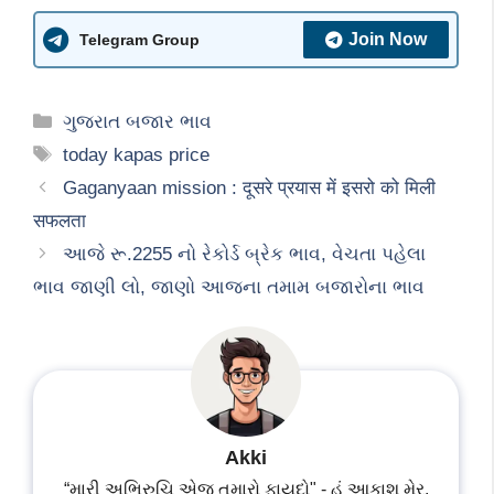
Join Now
Telegram Group
Categories
ગુજરાત બજાર ભાવ
Tags
today kapas price
Gaganyaan mission : दूसरे प्रयास में इसरो को मिली
सफलता
આજે રૂ.2255 નો રેકોર્ડ બ્રેક ભાવ, વેચતા પહેલા
ભાવ જાણી લો, જાણો આજના તમામ બજારોના ભાવ
Akki
“મારી અભિરુચિ એજ તમારો ફાયદો" - હું આકાશ મેર,