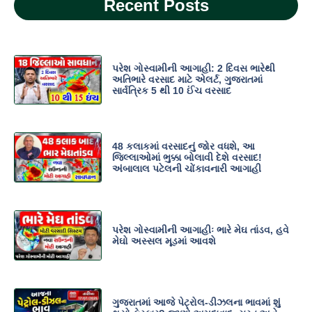
Recent Posts
પરેશ ગોસ્વામીની આગાહી: 2 દિવસ ભારેથી
અતિભારે વરસાદ માટે એલર્ટ, ગુજરાતમાં
સાર્વત્રિક 5 થી 10 ઈંચ વરસાદ
48 કલાકમાં વરસાદનું જોર વધશે, આ
જિલ્લાઓમાં ભુક્કા બોલાવી દેશે વરસાદ!
અંબાલાલ પટેલની ચોંકાવનારી આગાહી
પરેશ ગોસ્વામીની આગાહીઃ ભારે મેઘ તાંડવ, હવે
મેઘો અસ્સલ મૂડમાં આવશે
ગુજરાતમાં આજે પેટ્રોલ-ડીઝલના ભાવમાં શું