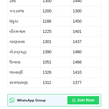
ઢસા
1300
1440
કપડવંજ
1200
1300
ધંધુકા
1188
1450
વીરમગામ
1225
1401
ચાણસમા
1301
1437
ખેડબ્રમ્હા
1390
1480
ઉનાવા
1051
1466
લાખાણી
1326
1410
સતલાસણા
1311
1377
Join Now
WhatsApp Group