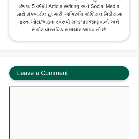
છેલ્લા 5 વર્ષથી Article Writing અને Social Media
સાથે સંકળાયેલ છુ. મારી અભિરુચિ શોશિયલ મિડીયામાં
ફરતા ખોટા/અફવા સ્વરુપી સમાચાર જાણવાનો અને
સચોટ વાસ્તવિક સમાચાર આપવાનો છે.
Leave a Comment
Comment