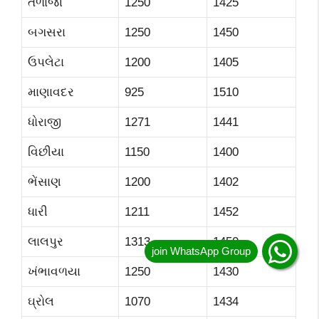
તળાજા
1250
1425
બગસરા
1250
1450
ઉપલેટા
1200
1405
માણાવદર
925
1510
ધોરાજી
1271
1441
વિછીયા
1150
1400
ભેંસાણ
1200
1402
ધારી
1211
1452
લાલપુર
1313
1450
ખંભાવળયા
1250
1430
ઘ્રોલ
1070
1434