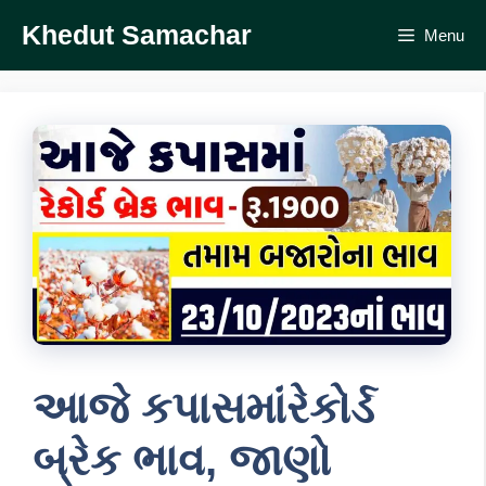
Skip
Khedut Samachar
Menu
to
content
આજે કપાસમાંંરેકોર્ડ
બ્રેક ભાવ, જાણો