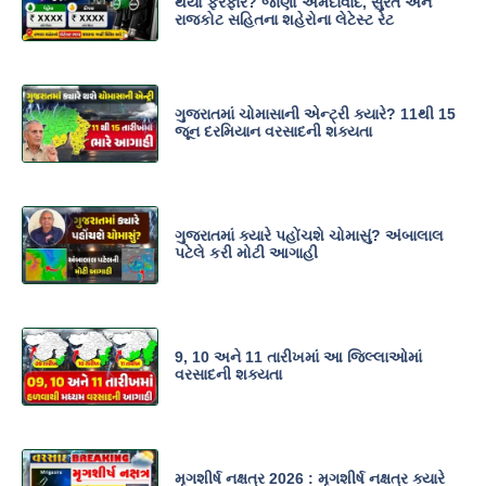
થયો ફેરફાર? જાણો અમદાવાદ, સુરત અને
રાજકોટ સહિતના શહેરોના લેટેસ્ટ રેટ
ગુજરાતમાં ચોમાસાની એન્ટ્રી ક્યારે? 11થી 15
જૂન દરમિયાન વરસાદની શક્યતા
ગુજરાતમાં ક્યારે પહોંચશે ચોમાસું? અંબાલાલ
પટેલે કરી મોટી આગાહી
9, 10 અને 11 તારીખમાં આ જિલ્લાઓમાં
વરસાદની શક્યતા
મૃગશીર્ષ નક્ષત્ર 2026 : મૃગશીર્ષ નક્ષત્ર ક્યારે