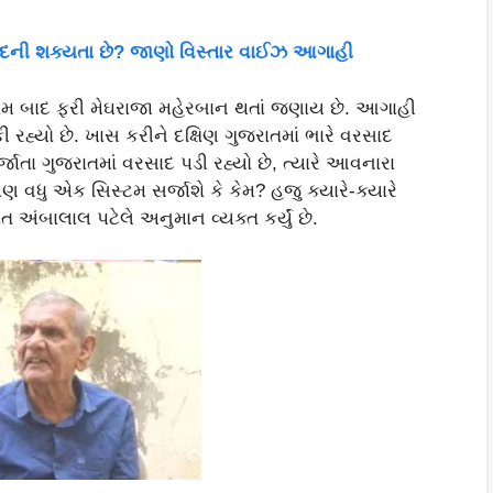
વરસાદની શક્યતા છે? જાણો વિસ્તાર વાઈઝ આગાહી
િરામ બાદ ફરી મેઘરાજા મહેરબાન થતાં જણાય છે. આગાહી
રહ્યો છે. ખાસ કરીને દક્ષિણ ગુજરાતમાં ભારે વરસાદ
જાતા ગુજરાતમાં વરસાદ પડી રહ્યો છે, ત્યારે આવનારા
 વધુ એક સિસ્ટમ સર્જાશે કે કેમ? હજુ ક્યારે-ક્યારે
ત અંબાલાલ પટેલે અનુમાન વ્યક્ત કર્યું છે.