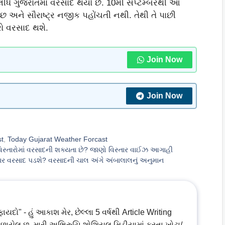
 લીધે ગુજરાતમાં વરસાદ થયો છે. 10મી સપ્ટેમ્બરથી આ
છ અને સૌરાષ્ટ્ર નજીક પહોંચતી નથી. તેથી તે પાછી
ારો વરસાદ થશે.
Join Now
Join Now
st
,
Today Gujarat Weather Forcast
વિસ્તારોમાં વરસાદની શક્યતા છે? જાણો વિસ્તાર વાઈઝ આગાહી
ળધાર વરસાદ પડશે? વરસાદની ચાલ અંગે અંબાલાલનું અનુમાન
ો" - હું આકાશ મેર, છેલ્લા 5 વર્ષથી Article Writing
ળાયેલ છુ. મારી અભિરુચિ શોશિયલ મિડીયામાં ફરતા ખોટા/