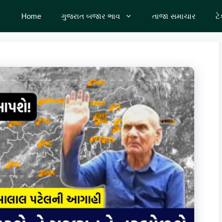
Home
ગુજરાત બજાર ભાવ
તાજા સમાચાર
ટ