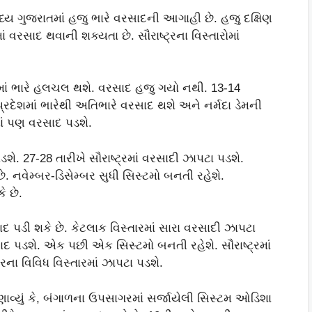
મધ્ય ગુજરાતમાં હજુ ભારે વરસાદની આગાહી છે. હજુ દક્ષિણ
ં વરસાદ થવાની શક્યતા છે. સૌરાષ્ટ્રના વિસ્તારોમાં
રમાં ભારે હલચલ થશે. વરસાદ હજુ ગયો નથી. 13-14
પ્રદેશમાં ભારેથી અતિભારે વરસાદ થશે અને નર્મદા ડેમની
રમાં પણ વરસાદ પડશે.
ડશે. 27-28 તારીખે સૌરાષ્ટ્રમાં વરસાદી ઝાપટા પડશે.
. નવેમ્બર-ડિસેમ્બર સુધી સિસ્ટમો બનતી રહેશે.
ે છે.
સાદ પડી શકે છે. કેટલાક વિસ્તારમાં સારા વરસાદી ઝાપટા
દ પડશે. એક પછી એક સિસ્ટમો બનતી રહેશે. સૌરાષ્ટ્રમાં
ના વિવિધ વિસ્તારમાં ઝાપટા પડશે.
ાવ્યું કે, બંગાળના ઉપસાગરમાં સર્જાયેલી સિસ્ટમ ઓડિશા