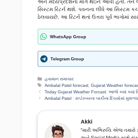
અને મધ્યપ્રદેશના માર્ગે થઇને આવી હતી. તેને
સિસ્ટમ રિટર્ન થશે. પવનના લીધે આ સિસ્ટમ કચ્
ઠેલવાયછે. આ રિટર્ન થતાં ઉત્તરા પૂર્વ ભાગોમાં સ
WhatsApp Group
Telegram Group
Categories
હવામાન સમાચાર
Tags
Ambalal Patel forecast
,
Gujarat Weather foreca
Today Gujarat Weather Forcast: આજે ક્યાં ક્યાં 
Ambalal Patel : સપ્ટેમ્બરના બાકીના દિવસોમાં મુશ
Akki
“મારી અભિરુચિ એજ તમારો ફાયદ
અને Social Media સાથે સંક