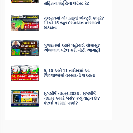
સહિતના શહેરોના લેટેસ્ટ રેટ
ગુજરાતમાં ચોમાસાની એન્ટ્રી ક્યારે?
11થી 15 જૂન દરમિયાન વરસાદની
શક્યતા
ગુજરાતમાં ક્યારે પહોંચશે ચોમાસું?
અંબાલાલ પટેલે કરી મોટી આગાહી
9, 10 અને 11 તારીખમાં આ
જિલ્લાઓમાં વરસાદની શક્યતા
મૃગશીર્ષ નક્ષત્ર 2026 : મૃગશીર્ષ
નક્ષત્ર ક્યારે બેસે? કયું વાહન છે?
કેટલો વરસાદ પડશે?