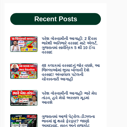
Recent Posts
પરેશ ગોસ્વામીની આગાહી: 2 દિવસ
ભારેથી અતિભારે વરસાદ માટે એલર્ટ,
ગુજરાતમાં સાર્વત્રિક 5 થી 10 ઈંચ
વરસાદ
48 કલાકમાં વરસાદનું જોર વધશે, આ
જિલ્લાઓમાં ભુક્કા બોલાવી દેશે
વરસાદ! અંબાલાલ પટેલની
ચોંકાવનારી આગાહી
પરેશ ગોસ્વામીની આગાહીઃ ભારે મેઘ
તાંડવ, હવે મેઘો અસ્સલ મૂડમાં
આવશે
ગુજરાતમાં આજે પેટ્રોલ-ડીઝલના
ભાવમાં શું થયો ફેરફાર? જાણો
અમદાવાદ, સુરત અને રાજકોટ