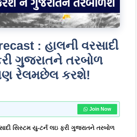
recast : હાલની વરસાદી
 ફરી ગુજરાતને તરબોળ
પણ રેલમછેલ કરશે!
Join Now
ાદી સિસ્ટમ યુ-ટર્ન લઇ ફરી ગુજરાતને તરબોળ