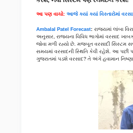
કરશે, નવી સિસ્ટમ પણ રેલમછેલ કરશે!
આ પણ વાચો:
આજે ક્યાં ક્યાં વિસ્તારોમાં 
Ambalal Patel Forecast
:
રાજ્યમાં લાંબા વ
અનુસાર, રાજ્યના વિવિધ ભાગોમાં વરસાદ ખાબકી 
જોવા મળી રહ્યો છે. મજબૂત વરસાદી સિસ્ટમ સર્
સમયમાં વરસાદની સ્થિતિ કેવી રહેશે. આ પછી પણ
ગુજરાતમાં પડશે વરસાદ? તે અંગે હવામાન નિષ્ણા