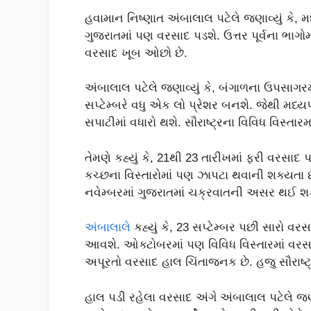
હવામાન નિષ્ણાત અંબાલાલ પટેલે જણાવ્યું કે, 
ગુજરાતમાં પણ વરસાદ પડશે. ઉત્તર પૂર્વના ભાગોમા
વરસાદ ખૂબ ઓછો છે.
અંબાલાલ પટેલે જણાવ્યું કે, બંગાળના ઉપસાગ
સપ્ટેમ્બરે વધુ એક લો પ્રેશર બનશે. જેથી મધ્ય
સપાટીમાં વધારો થશે. સૌરાષ્ટ્રના વિવિધ વિસ્તા
તેમણે કહ્યું કે, 21થી 23 તારીખમાં ફરી વરસાદ પ
કચ્છના વિસ્તારોમાં પણ ઝાપટા થવાની શક્યતા છે
નવેમ્બરમાં ગુજરાતમાં ચક્રવાતની અસર થઈ શક
અંબાલાલે
કહ્યું કે, 23 સપ્ટેમ્બર પછી સારો વર
આવશે. ઓક્ટોબરમાં પણ વિવિધ વિસ્તારમાં વરસા
અપૂરતો વરસાદ હાલ ચિંતાજનક છે. હજુ સૌરાષ્ટ્ર
હાલ પડી રહેલા વરસાદ અંગે અંબાલાલ પટેલે જણ