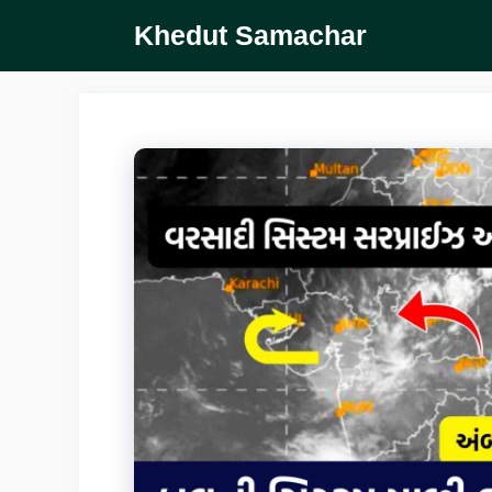
Skip
Khedut Samachar
to
content