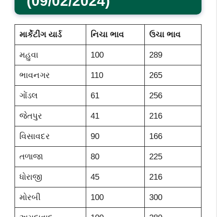
(09/02/2024)
માર્કેટીંગ યાર્ડ
નિચા ભાવ
ઉચા ભાવ
મહુવા
100
289
ભાવનગર
110
265
ગોંડલ
61
256
જેતપુર
41
216
વિસાવદર
90
166
તળાજા
80
225
ધોરાજી
45
216
મોરબી
100
300