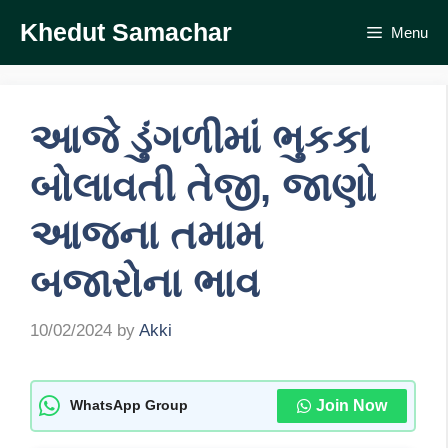
Skip
Khedut Samachar
Menu
to
content
આજે ડુંગળીમાં ભુકકા
બોલાવતી તેજી, જાણો
આજના તમામ
બજારોના ભાવ
10/02/2024
by
Akki
Join Now
WhatsApp Group