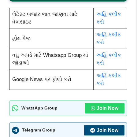
લેટેસ્ટ બજાર ભાવ જાણવા માટે
અહિં કલીક
વેબસાઇટ
કરો
અહિં કલીક
હોમ પેજ
કરો
વઘુ અપડે માટે Whatsapp Group માં
અહિં કલીક
જોડાઓ
કરો
અહિં કલીક
Google News પર ફોલો કરો
કરો
Join Now
WhatsApp Group
Join Now
Telegram Group