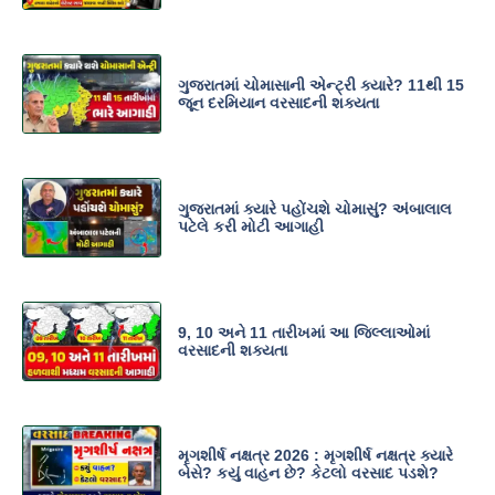
ગુજરાતમાં ચોમાસાની એન્ટ્રી ક્યારે? 11થી 15
જૂન દરમિયાન વરસાદની શક્યતા
ગુજરાતમાં ક્યારે પહોંચશે ચોમાસું? અંબાલાલ
પટેલે કરી મોટી આગાહી
9, 10 અને 11 તારીખમાં આ જિલ્લાઓમાં
વરસાદની શક્યતા
મૃગશીર્ષ નક્ષત્ર 2026 : મૃગશીર્ષ નક્ષત્ર ક્યારે
બેસે? કયું વાહન છે? કેટલો વરસાદ પડશે?