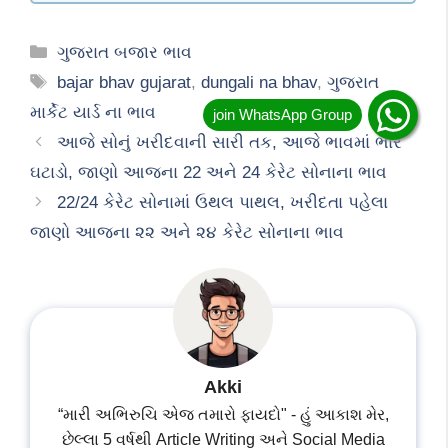
Categories
ગુજરાત બજાર ભાવ
Tags
bajar bhav gujarat
,
dungali na bhav
,
ગુજરાત
માર્કેટ યાર્ડ ના ભાવ
આજે સોનું ખરીદવાની સારી તક, આજે ભાવમાં ભારે
ઘટાડો, જાણો આજના 22 અને 24 કેરેટ સોનાના ભાવ
22/24 કેરેટ સોનામાં ઉથલ પાથલ, ખરીદતા પહેલા
જાણો આજના ૨૨ અને ૨૪ કેરેટ સોનાના ભાવ
Akki
“મારી અભિરુચિ એજ તમારો ફાયદો" - હું આકાશ મેર,
છેલ્લા 5 વર્ષથી Article Writing અને Social Media