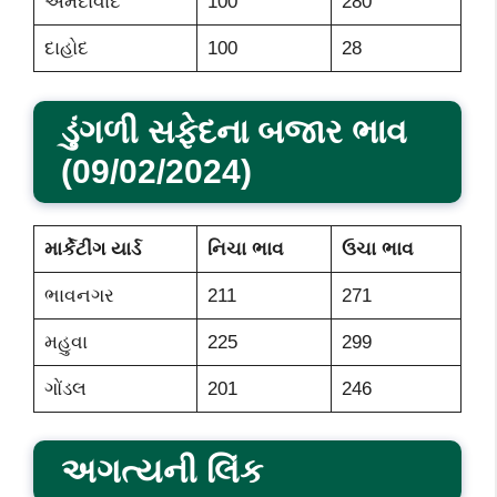
અમદાવાદ
100
280
દાહોદ
100
28
ડુંગળી સફેદના બજાર ભાવ
(09/02/2024)
માર્કેટીંગ યાર્ડ
નિચા ભાવ
ઉચા ભાવ
ભાવનગર
211
271
મહુવા
225
299
ગોંડલ
201
246
અગત્યની લિંક