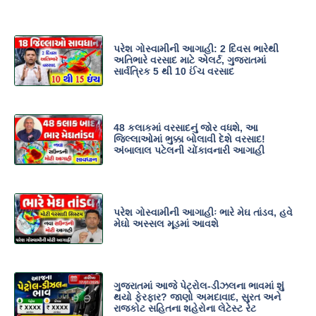
પરેશ ગોસ્વામીની આગાહી: 2 દિવસ ભારેથી
અતિભારે વરસાદ માટે એલર્ટ, ગુજરાતમાં
સાર્વત્રિક 5 થી 10 ઈંચ વરસાદ
48 કલાકમાં વરસાદનું જોર વધશે, આ
જિલ્લાઓમાં ભુક્કા બોલાવી દેશે વરસાદ!
અંબાલાલ પટેલની ચોંકાવનારી આગાહી
પરેશ ગોસ્વામીની આગાહીઃ ભારે મેઘ તાંડવ, હવે
મેઘો અસ્સલ મૂડમાં આવશે
ગુજરાતમાં આજે પેટ્રોલ-ડીઝલના ભાવમાં શું
થયો ફેરફાર? જાણો અમદાવાદ, સુરત અને
રાજકોટ સહિતના શહેરોના લેટેસ્ટ રેટ