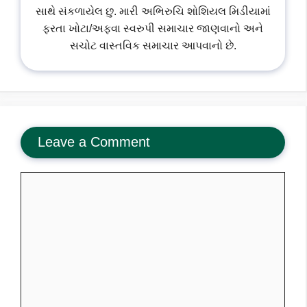
સાથે સંકળાયેલ છુ. મારી અભિરુચિ શોશિયલ મિડીયામાં
ફરતા ખોટા/અફવા સ્વરુપી સમાચાર જાણવાનો અને
સચોટ વાસ્તવિક સમાચાર આપવાનો છે.
Leave a Comment
Comment